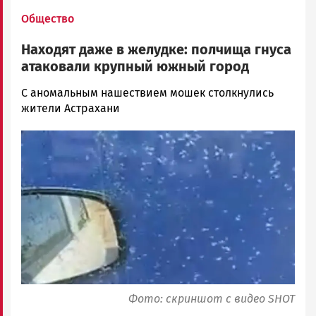
Общество
Находят даже в желудке: полчища гнуса
атаковали крупный южный город
Наталья
С аномальным нашествием мошек столкнулись
Колоко…
жители Астрахани
Новости
Image
Петрозаводска
и
Карелии
|
Петрозаводск
ГОВОРИТ
Фото: скриншот с видео SHOT