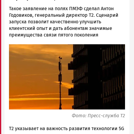
Екатерина
Такое заявление на полях ПМЭФ сделал Антон
Желу…
Годовиков, генеральный директор Т2. Сценарий
Новости
запуска позволит качественно улучшить
Петрозаводска
клиентский опыт и дать абонентам значимые
и
преимущества связи пятого поколения
Карелии
Image
|
Петрозаводск
ГОВОРИТ
Фото: Пресс-служба Т2
T2 указывает на важность развития технологии 5G