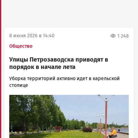
8 июня 2026 в 14:40
1 248
Общество
Улицы Петрозаводска приводят в
порядок в начале лета
Юрий
Уборка территорий активно идет в карельской
Каулио
столице
Новости
Image
Петрозаводска
и
Карелии
|
Петрозаводск
ГОВОРИТ