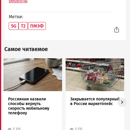
обороты
Метки
5G
Т2
ПМЭФ
Самое читаемое
Image
Image
Россиянам назвали
Закрывается популярный
способы вернуть
в России маркетплейс
скорость мобильному
телефону
5 335
5 135