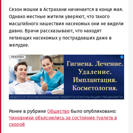
Сезон мошки в Астрахани начинается в конце мая.
Однако местные жители уверяют, что такого
масштабного нашествия насекомых они не видели
давно. Врачи рассказывают, что находят
летающих насекомых у пострадавших даже в
желудке.
erid: 2SDnjdpiKp6
Реклама
РЕКЛАМА
Ранее в рубрике
Общество
было опубликовано:
Чиновники объяснились за состояние туалета в
скорой