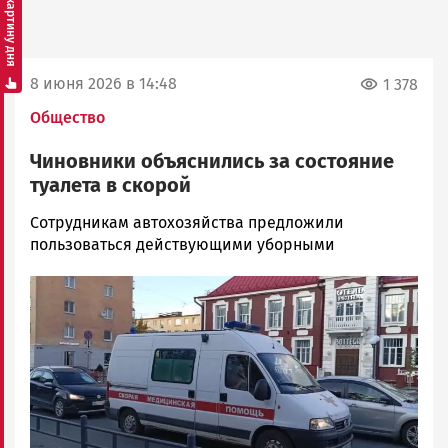
Смотреть картину дня
8 июня 2026 в 14:48
1 378
Общество
Чиновники объяснились за состояние
туалета в скорой
Ольга
Сотрудникам автохозяйства предложили
Гаврилова
пользоваться действующими уборными
Новости
Image
Петрозаводска
и
Карелии
|
Петрозаводск
ГОВОРИТ