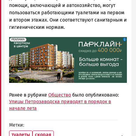
помощи, включающей и автохозяйство, могут
пользоваться работающими туалетами на первом
и втором этажах. Они соответствуют санитарным и
гигиеническим нормам.
erid: 2SDnjdeSPnB
Реклама
РЕКЛАМА
Ранее в рубрике
Общество
было опубликовано:
Улицы Петрозаводска приводят в порядок в
начале лета
Метки
туалеты
скорая