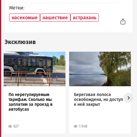
Метки
насекомые
нашествие
астрахань
Эксклюзив
Image
Image
По нерегулируемым
Береговая полоса
тарифам. Сколько мы
освобождена, но доступ
заплатим за проезд в
к ней закрыт
автобусах
627
1 048