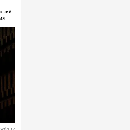
й
тский
ния
ужба Т2