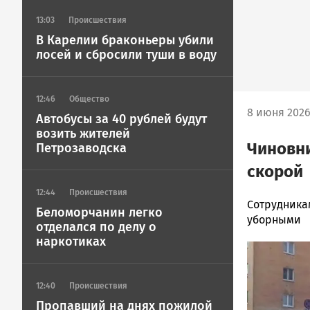
13:03
Происшествия
В Карелии браконьеры убили
лосей и сбросили туши в воду
12:46
Общество
8 июня 2026
Автобусы за 40 рублей будут
возить жителей
Чиновни
Петрозаводска
скорой
12:44
Происшествия
Ольга
Сотрудника
Беломорчанин легко
Гаврилова
уборными
отделался по делу о
Новости
наркотиках
Image
Петрозавод
и
Карелии
12:40
Происшествия
|
Пропавший на днях пожилой