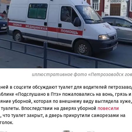
ск
иллюстративное фото «Петрозаводск го
дней в соцсети обсуждают туалет для водителей петрозав
аблике «Подслушано в Птз» пожаловались на вонь, грязь и
ояние уборной, которая по внешнему виду выглядела хуже,
 туалеты. Впоследствии на дверях уборной
повесили
 что туалет закрыт, а дверь прикрутили саморезами на
голок.