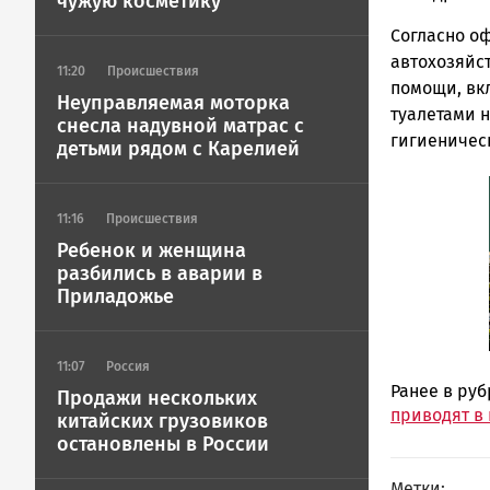
чужую косметику
Согласно оф
автохозяйс
11:20
Происшествия
помощи, вк
Неуправляемая моторка
туалетами н
снесла надувной матрас с
гигиеничес
детьми рядом с Карелией
11:16
Происшествия
Ребенок и женщина
разбились в аварии в
Приладожье
11:07
Россия
Ранее в ру
Продажи нескольких
приводят в 
китайских грузовиков
остановлены в России
Метки