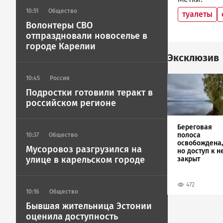
10:51
Общество
туалеты
Волонтеры СВО
отпраздновали новоселье в
городе Карелии
Эксклюзив
Image
10:45
Россия
Подростки готовили теракт в
российском регионе
Береговая
полоса
10:37
Общество
освобождена,
Мусоровоз разгрузился на
но доступ к н
улице в карельском городе
закрыт
472
10:16
Общество
Бывшая жительница Эстонии
оценила доступность