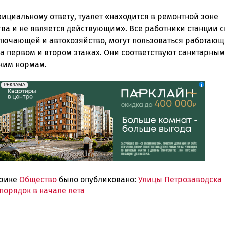
ициальному ответу, туалет «находится в ремонтной зоне
тва и не является действующим». Все работники станции 
лючающей и автохозяйство, могут пользоваться работаю
а первом и втором этажах. Они соответствуют санитарным
ким нормам.
erid: 2SDnjdeSPnB
Реклама
РЕКЛАМА
брике
Общество
было опубликовано:
Улицы Петрозаводска
порядок в начале лета