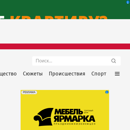
Поиск
щество
Сюжеты
Происшествия
Спорт
erid: 2SDnjeFymr3
Реклама
РЕКЛАМА