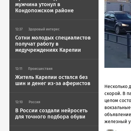
Петрозавод
мужчина утонул в
ГОВОРИТ
Кондопожском районе
12:37
Здоровый интерес
Сотни молодых специалистов
получат работу в
медучреждениях Карелии
12:11
Происшествия
Житель Карелии остался без
шин и денег из-за аферистов
Несколько 
скорой. В п
целом сост
12:10
Россия
вокзальные
В России создали нейросеть
объявление,
для точного подбора обуви
железный у