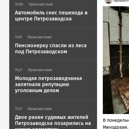
Image
12:00
Происшествия
Автомобиль снес пешехода в
центре Петрозаводска
11:51
Происшествия
Пенсионерку спасли из леса
под Петрозаводском
11:47
Происшествия
Молодая петрозаводчанка
запятнала репутацию
уголовным делом
11:27
Происшествия
Двое ранее судимых жителей
В понедель
Петрозаводска позарились на
Минздраве.