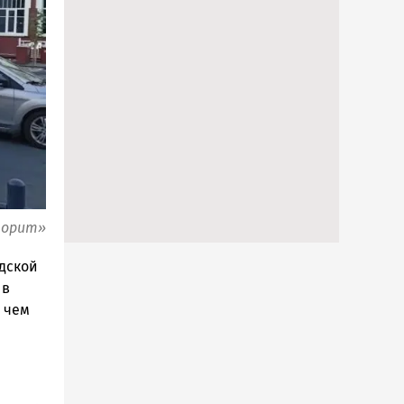
ворит»
одской
 в
 чем