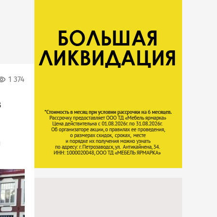
1 374
в
и