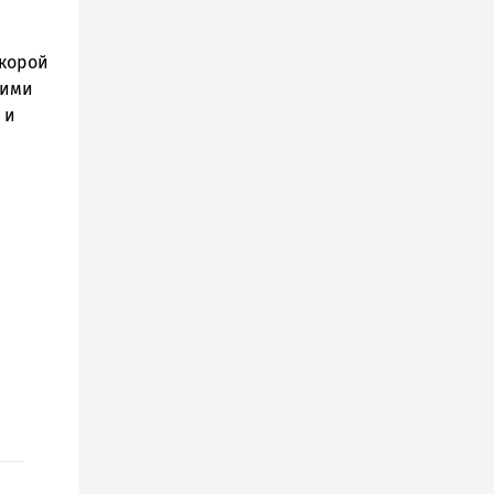
скорой
щими
 и