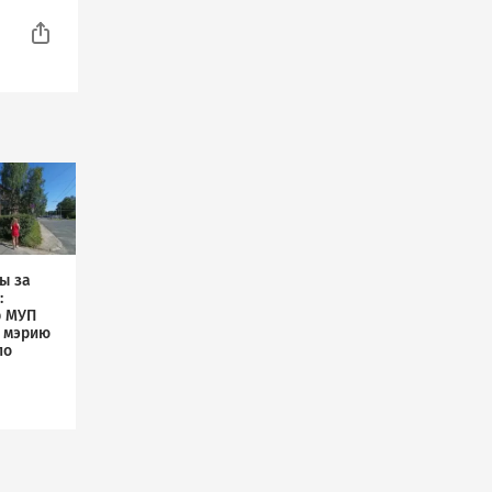
ы за
:
р МУП
л мэрию
по