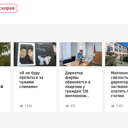
скорая
Image
Image
Image
«Я не буду
Директор
Миллион
прятаться за
фирмы
смелость
чужими
обвиняется в
директо
ей
спинами»
хищении у
застави
граждан 128
платить 
миллионов
счетам
рублей
1 092
671
1 513