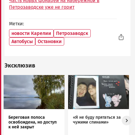
Часть новых фонарей на набережной в
Петрозаводске уже не горит
Метки
новости Карелии
Петрозаводск
Автобусы
Остановки
Эксклюзив
Image
Image
Береговая полоса
«Я не буду прятаться за
освобождена, но доступ
чужими спинами»
к ней закрыт