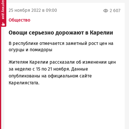
Смотреть картину дня
25 ноября 2022 в 09:00
2 607
Общество
Овощи серьезно дорожают в Карелии
Юрий
В республике отмечается заметный рост цен на
Каулио
огурцы и помидоры
Новости
Жителям Карелии рассказали об изменении цен
Петрозаводска
и
за неделю с 15 по 21 ноября. Данные
Карелии
опубликованы на официальном сайте
|
Карелиястата.
Петрозаводск
ГОВОРИТ