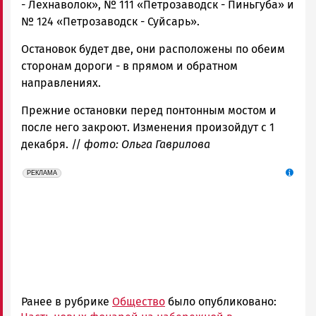
- Лехнаволок», № 111 «Петрозаводск - Пиньгуба» и
№ 124 «Петрозаводск - Суйсарь».
Остановок будет две, они расположены по обеим
сторонам дороги - в прямом и обратном
направлениях.
Прежние остановки перед понтонным мостом и
после него закроют. Изменения произойдут с 1
декабря. //
фото: Ольга Гаврилова
erid: Pb3XmBtzt7qh4nNaikXnuHE1bzSb6Vb4eeL28Ue
Реклама
РЕКЛАМА
Ранее в рубрике
Общество
было опубликовано: