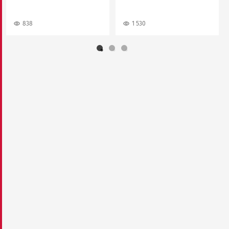
838
1 530