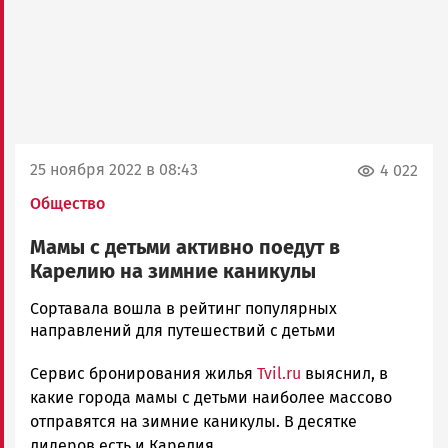
25 ноября 2022 в 08:43
4 022
Общество
Мамы с детьми активно поедут в
Карелию на зимние каникулы
Юрий
Сортавала вошла в рейтинг популярных
Каулио
направлений для путешествий с детьми
Новости
Сервис бронирования жилья
Tvil.ru
выяснил, в
Петрозаводска
и
какие города мамы с детьми наиболее массово
Карелии
отправятся на зимние каникулы. В десятке
|
лидеров есть и Карелия.