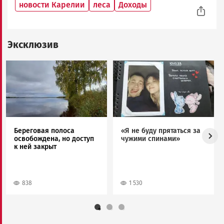
новости Карелии
леса
Доходы
Эксклюзив
Image
Image
Береговая полоса
«Я не буду прятаться за
освобождена, но доступ
чужими спинами»
к ней закрыт
838
1 530