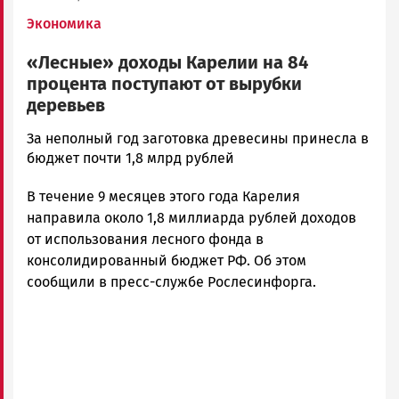
Экономика
«Лесные» доходы Карелии на 84
процента поступают от вырубки
деревьев
Корректор
За неполный год заготовка древесины принесла в
Новости
бюджет почти 1,8 млрд рублей
Петрозаводска
В течение 9 месяцев этого года Карелия
и
Карелии
направила около 1,8 миллиарда рублей доходов
|
от использования лесного фонда в
Петрозаводск
консолидированный бюджет РФ. Об этом
ГОВОРИТ
сообщили в пресс-службе Рослесинфорга.