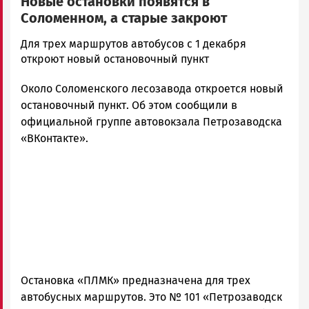
Новые остановки появятся в
Соломенном, а старые закроют
Корректор
Для трех маршрутов автобусов с 1 декабря
Новости
откроют новый остановочный пункт
Петрозаводска
Около Соломенского лесозавода откроется новый
и
Карелии
остановочный пункт. Об этом сообщили в
|
официальной группе автовокзала Петрозаводска
Петрозаводск
«ВКонтакте».
ГОВОРИТ
Остановка «ПЛМК» предназначена для трех
автобусных маршрутов. Это № 101 «Петрозаводск