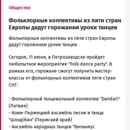
Общество
Фольклорные коллективы из пяти стран
Европы дадут горожанам уроки танцев
admintimur
Фольклорные коллективы из пяти стран Европы
Новости
дадут горожанам уроки танцев
Петрозаводска
Сегодня, 11 июня, в Петрозаводске пройдет
и
Карелии
любопытное мероприятие "Folk-dance party". В
|
рамках его, горожане смогут получить мастер-
Петрозаводск
классы от фольклорных коллективов пяти стран
ГОВОРИТ
СНГ:
- Фольклорный танцевальный коллектив "Dandari"
(Латвия)
- Коми-Пермяцкий ансамбль песни и танца
"Шондiбан" (Пермский край)
- Ансамбль народных танцев "Вильняус