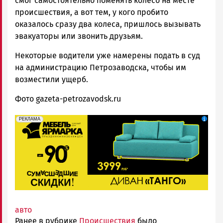
смог самостоятельно поменять колесо на месте
происшествия, а вот тем, у кого пробито
оказалось сразу два колеса, пришлось вызывать
эвакуаторы или звонить друзьям.
Некоторые водители уже намерены подать в суд
на администрацию Петрозаводска, чтобы им
возместили ущерб.
Фото gazeta-petrozavodsk.ru
erid: 2SDnjeFymr3
Реклама
РЕКЛАМА
авто
Ранее в рубрике
Происшествия
было