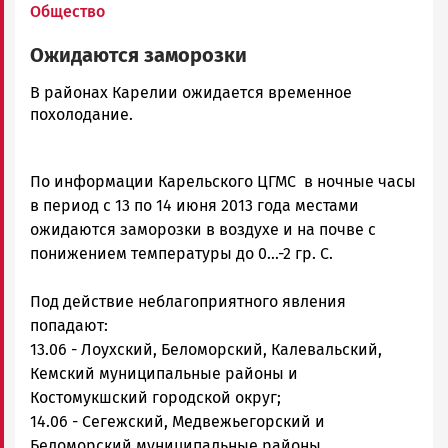
Общество
Ожидаются заморозки
admintimur
В районах Карелии ожидается временное
Новости
похолодание.
Петрозаводска
и
Карелии
По информации Карельского ЦГМС в ночные часы
|
в период с 13 по 14 июня 2013 года местами
Петрозаводск
ожидаются заморозки в воздухе и на почве с
ГОВОРИТ
понижением температуры до 0...-2 гр. С.
Под действие неблагоприятного явления
попадают:
13.06 - Лоухский, Беломорский, Калевальский,
Кемский муниципальные районы и
Костомукшский городской округ;
14.06 - Сегежский, Медвежьегорский и
Беломорский муниципальные районы.