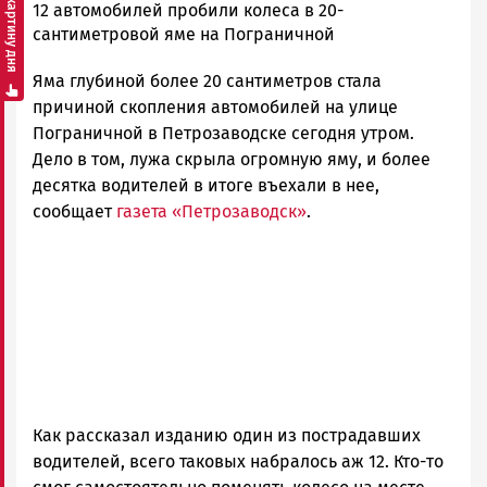
Смотреть картину дня
admintimur
12 автомобилей пробили колеса в 20-
Новости
сантиметровой яме на Пограничной
Петрозаводска
Яма глубиной более 20 сантиметров стала
и
Карелии
причиной скопления автомобилей на улице
|
Пограничной в Петрозаводске сегодня утром.
Петрозаводск
Дело в том, лужа скрыла огромную яму, и более
ГОВОРИТ
десятка водителей в итоге въехали в нее,
сообщает
газета «Петрозаводск»
.
Как рассказал изданию один из пострадавших
водителей, всего таковых набралось аж 12. Кто-то