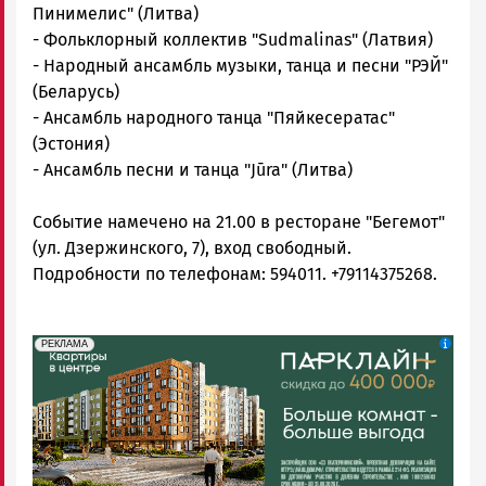
Пинимелис" (Литва)
- Фольклорный коллектив "Sudmalinas" (Латвия)
- Народный ансамбль музыки, танца и песни "РЭЙ"
(Беларусь)
- Ансамбль народного танца "Пяйкесератас"
(Эстония)
- Ансамбль песни и танца "Jūra" (Литва)
Событие намечено на 21.00 в ресторане "Бегемот"
(ул. Дзержинского, 7), вход свободный.
Подробности по телефонам: 594011. +79114375268.
erid: 2SDnjdeSPnB
Реклама
РЕКЛАМА