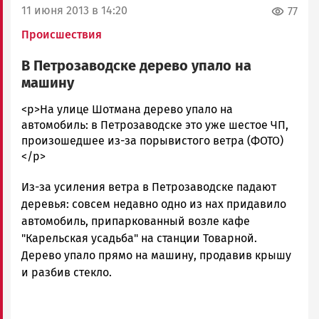
11 июня 2013 в 14:20
77
Происшествия
В Петрозаводске дерево упало на
машину
admintimur
<p>На улице Шотмана дерево упало на
Новости
автомобиль: в Петрозаводске это уже шестое ЧП,
Петрозаводска
произошедшее из-за порывистого ветра (ФОТО)
и
</p>
Карелии
Из-за усиления ветра в Петрозаводске падают
|
Петрозаводск
деревья: совсем недавно одно из нах придавило
ГОВОРИТ
автомобиль, припаркованный возле кафе
"Карельская усадьба" на станции Товарной.
Дерево упало прямо на машину, продавив крышу
и разбив стекло.