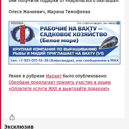
они получили подарки от «Карельского окатыша».
Олеся Жанкевич, Марина Тимофеева
erid: 2SDnjf467GP
Реклама
РЕКЛАМА
Ранее в рубрике
Маркет
было опубликовано:
Сбербанк предлагает принять участие в акции
«Оплатите услуги ЖКХ и выиграйте подарок!»
Эксклюзив