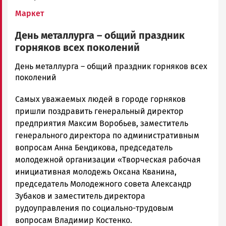
Маркет
День металлурга – общий праздник
горняков всех поколений
admintimur
День металлурга – общий праздник горняков всех
Новости
поколений
Петрозаводска
Самых уважаемых людей в городе горняков
и
Карелии
пришли поздравить генеральный директор
|
предприятия Максим Воробьев, заместитель
Петрозаводск
генерального директора по административным
ГОВОРИТ
вопросам Анна Бендикова, председатель
молодежной организации «Творческая рабочая
инициативная молодежь Оксана Кванина,
председатель Молодежного совета Александр
Зубаков и заместитель директора
рудоуправления по социально-трудовым
вопросам Владимир Костенко.