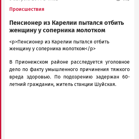
Происшествия
Пенсионер из Карелии пытался отбить
женщину у соперника молотком
admintimur
<p>Пенсионер из Карелии пытался отбить
Новости
женщину у соперника молотком</p>
Петрозаводска
В Прионежском районе расследуется уголовное
и
Карелии
дело по факту умышленного причинения тяжкого
|
вреда здоровью. По подозрению задержан 60-
Петрозаводск
летний гражданин, житель станции Шуйская.
ГОВОРИТ