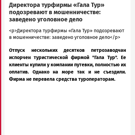
Директора турфирмы «Гала Тур»
подозревают в мошенничестве:
заведено уголовное дело
admintimur
<p>Директора турфирмы «Гала Тур» подозревают
Новости
в мошенничестве: заведено уголовное дело</p>
Петрозаводска
Отпуск нескольких десятков петрозаводчан
и
Карелии
испорчен туристической фирмой "Гала Тур". Ее
|
клиенты купили у компании путевки, полностью их
Петрозаводск
оплатив. Однако на море так и не съездили.
ГОВОРИТ
Фирма не перевела средства туроператорам.