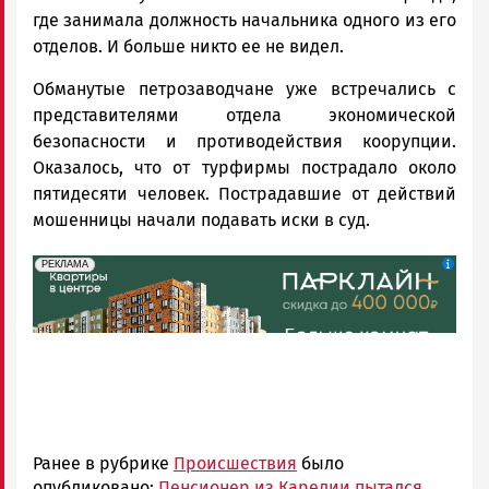
где занимала должность начальника одного из его
отделов. И больше никто ее не видел.
Обманутые петрозаводчане уже встречались с
представителями отдела экономической
безопасности и противодействия коорупции.
Оказалось, что от турфирмы пострадало около
пятидесяти человек. Пострадавшие от действий
мошенницы начали подавать иски в суд.
erid: 2SDnjdeSPnB
Реклама
РЕКЛАМА
Ранее в рубрике
Происшествия
было
опубликовано:
Пенсионер из Карелии пытался