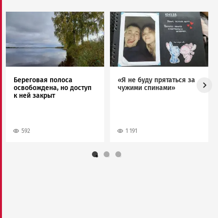
Image
Image
Береговая полоса
«Я не буду прятаться за
освобождена, но доступ
чужими спинами»
к ней закрыт
592
1 191