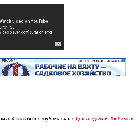
erid: 2SDnjf467GP
Реклама
РЕКЛАМА
брике
Архив
было опубликовано:
День седьмой. Любимый