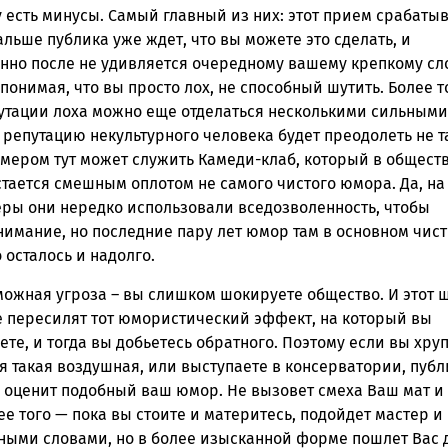
у есть минусы. Самый главный из них: этот прием срабаты
альше публика уже ждет, что вы можете это сделать, и
енно после не удивляется очередному вашему крепкому сл
понимая, что вы просто лох, не способный шутить. Более т
путации лоха можно еще отделаться несколькими сильными
 репутацию некультурного человека будет преодолеть не т
имером тут может служить Камеди-клаб, который в общест
тается смешным оплотом не самого чистого юмора. Да, на
еры они нередко использовали вседозволенность, чтобы
нимание, но последние пару лет юмор там в основном чис
 осталось и надолго.
можная угроза – вы слишком шокируете общество. И этот 
 пересилят тот юмористический эффект, на который вы
те, и тогда вы добьетесь обратного. Поэтому если вы хру
я такая воздушная, или выступаете в консерватории, публ
е оценит подобный ваш юмор. Не вызовет смеха Ваш мат и
ее того — пока вы стоите и материтесь, подойдет мастер и
ными словами, но в более изысканной форме пошлет Вас 