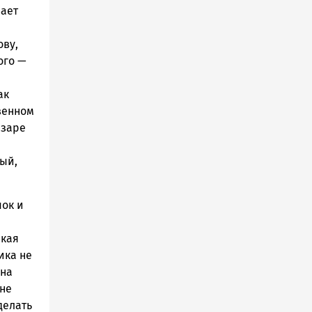
вает
ову,
ого —
ак
венном
 заре
тый,
шок и
пкая
ика не
 на
 не
делать