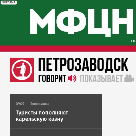
erid: 2SDnjcySKKc
Реклама
РЕКЛАМА
09:27
Экономика
Туристы пополняют
карельскую казну