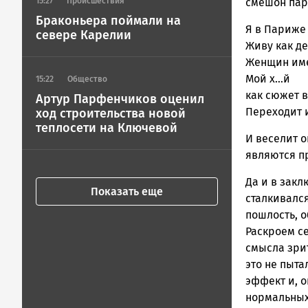
15:27
Происшествия
смешон пар
Браконьера поймали на
Я в Париже
севере Карелии
Живу как де
Женщин име
Мой х…й
15:22
Общество
как сюжет в
Артур Парфенчиков оценил
Переходит и
ход строительства новой
теплосети на Ключевой
И веселит о
являются п
Да и в закл
Показать еще
сталкивался
пошлость, о
Раскроем с
смысла зри
это не пыта
эффект и, 
нормальных