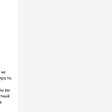
 на
ро то.
бы вы
атный
а