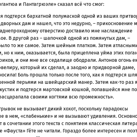
ргантюа и Пантагрюэле» сказал всё что смог:
 я подтерся бархатной полумаской одной из ваших притво
дворных дам и нашел, что это недурно, – прикосновение 
заднепроходному отверстию доставило мне наслаждение
е. В другой раз – шапочкой одной из помянутых дам, –
ыло то же самое. Затем шейным платком. Затем атласным
 но к ним, оказывается, была прицеплена уйма этих пога
иков, и они мне все седалище ободрали. Антонов огонь е
ювелиру, который их сделал, а заодно и придворной даме,
носила! Боль прошла только после того, как я подтерся шл
шенной перьями на швейцарский манер. Затем как-то раз 
кустик и подтерся мартовской кошкой, попавшейся мне по
 расцарапала своими когтями всю промежность»
.
трывок не вызывает дикий хохот, поскольку парадоксы
е в нем, «слабенькие» и не вызывают удивления. Основн
т в сочетании этого текста с понятием классическая литер
е «Фауста» Гёте не читали. Гораздо более интересен и поэ