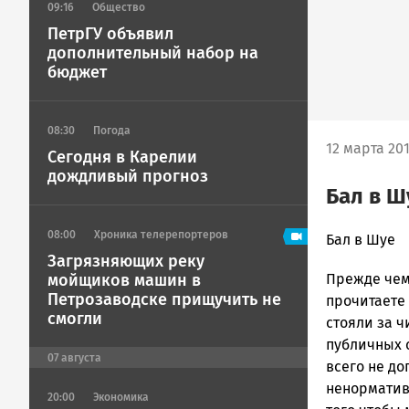
09:16
Общество
ПетрГУ объявил
дополнительный набор на
бюджет
08:30
Погода
12 марта 201
Сегодня в Карелии
дождливый прогноз
Бал в Ш
08:00
Хроника телерепортеров
admintimur
Бал в Шуе
Загрязняющих реку
Новости
мойщиков машин в
Прежде чем 
Петрозавод
Петрозаводске прищучить не
и
прочитаете 
смогли
Карелии
стояли за ч
|
публичных с
07
августа
Петрозавод
всего не до
ГОВОРИТ
ненорматив
20:00
Экономика