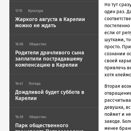
Но тут сраз
17:15
Культура
один раз. Д
соответств
Жаркого августа в Карелии
можно не ждать
постепенно 
если от ре
шутками, то
16:56
Общество
просто. Пр
Родители драчливого сына
сознании ос
заплатили пострадавшему
своей карь
компенсацию в Карелии
привлечь в
хотя клеймо
16:41
Погода
Вторая воз
Дождливой будет суббота в
отвращение
Карелии
рассчитывае
девушка, вс
поймет и н
16:39
Общество
заводе. Бол
Парк общественного
менее бран