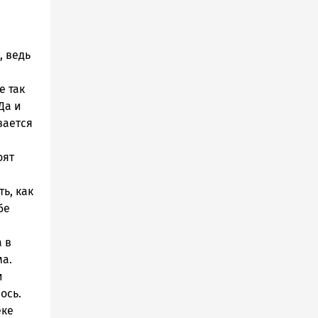
, ведь
е так
Да и
вается
оят
ь, как
бе
а в
ма.
и
ось.
еке