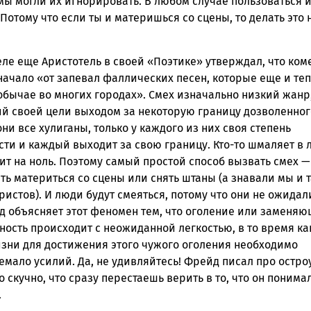
мы могли их игнорировать. В любом случае пользоваться 
 Потому что если ты и материшься со сцены, то делать это 
еле еще Аристотель в своей «Поэтике» утверждал, что ком
начало «от запевал фаллических песен, которые еще и те
обычае во многих городах». Смех изначально низкий жанр,
й своей цели выходом за некоторую границу дозволенног
и все хулиганы, только у каждого из них своя степень
ти и каждый выходит за свою границу. Кто-то шмаляет в 
лит на ноль. Поэтому самый простой способ вызвать смех —
ть материться со сцены или снять штаны (а знавали мы и 
стов). И люди будут смеяться, потому что они не ожидал
йд объясняет этот феномен тем, что оголение или заменя
ность происходит с неожиданной легкостью, в то время ка
зни для достижения этого чужого оголения необходимо
емало усилий. Да, не удивляйтесь! Фрейд писал про остро
о скучно, что сразу перестаешь верить в то, что он понимал
.