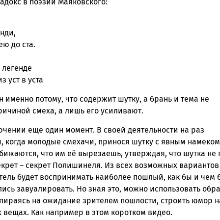
адокс в поэзии Маяковского:
нди,
ю до ста.
 легенде
з уст в уста
н именно потому, что содержит шутку, а брань и тема не
ричиной смеха, а лишь его усиливают.
ючении еще один момент. В своей деятельности на раз
, когда молодые смехачи, принося шутку с явным намеком
бижаются, что им её вырезаешь, утверждая, что шутка не п
екрет – секрет Полишинеля. Из всех возможных вариантов
тель будет воспринимать наиболее пошлый, как бы и чем 
лись завуалировать. Но зная это, можно использовать обр
опираясь на ожидание зрителем пошлости, строить юмор н
 вещах. Как например в этом коротком видео.