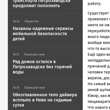
транспорта Петрозаводска
работу.
продолжат пополнять
Существует 
проявляют и
16:24
Общество
никто не ож
Названы надежные сервисы
переработки
мобильной безопасности
много людей
детей
вообще юмо
что-то высо
Ещё один ва
16:21
Происшествия
неподдельн
Ряд домов остался в
причиной дл
Петрозаводске без горячей
воды
человек тер
верили, дос
Но самый ве
16:19
Происшествия
некой шутке
Обезглавленное тело дайвера
Юмор, как м
всплыло в Неве на седьмые
пищеварите
сутки
Что нового 