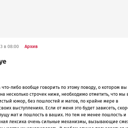
3 в 08:00
Архив
уе
что-либо вообще говорить по этому поводу, о котором вы
ска
на несколько строчек ниже, необходимо отметить, что мы 
истый юмор, без пошлостей и матов, по крайне мере в
воих выступлениях. Если от меня это будет зависеть, скор
ск
пущу мат и пошлость в ваших. Но тем не менее пошлость и
ная лексика очень сильные механизмы, вызывающие смех