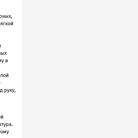
рных,
мягкой
и
ных
му в
япой
я
д руку,
ой
атура.
тому