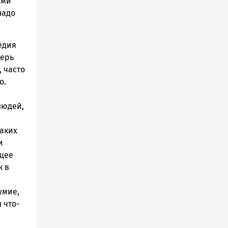
ими
надо
едия
перь
 часто
о.
людей,
таких
и
ющее
к в
умие,
 что-