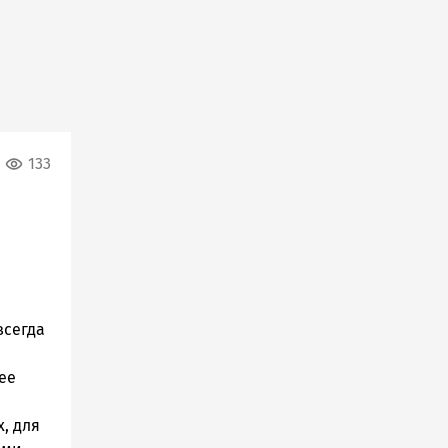
133
всегда
ее
, для