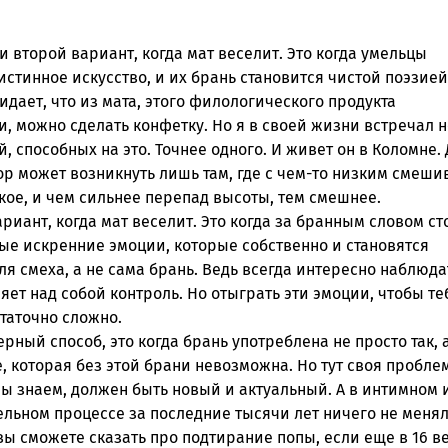
и второй вариант, когда мат веселит. Это когда умельцы
стинное искусство, и их брань становится чистой поэзией
идает, что из мата, этого филологического продукта
, можно сделать конфетку. Но я в своей жизни встречал н
, способных на это. Точнее одного. И живет он в Коломне. 
р может возникнуть лишь там, где с чем-то низким смеши
кое, и чем сильнее перепад высоты, тем смешнее.
риант, когда мат веселит. Это когда за бранным словом ст
ые искренние эмоции, которые собственно и становятся
я смеха, а не сама брань. Ведь всегда интересно наблюдат
яет над собой контроль. Но отыграть эти эмоции, чтобы те
таточно сложно.
рный способ, это когда брань употреблена не просто так, 
, которая без этой брани невозможна. Но тут своя пробле
ы знаем, должен быть новый и актуальный. А в интимном 
льном процессе за последние тысячи лет ничего не менял
вы сможете сказать про подтирание попы, если еще в 16 в