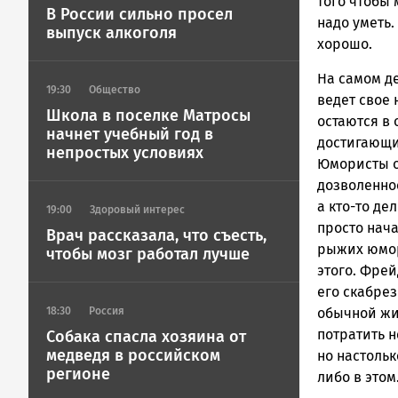
того чтобы 
В России сильно просел
надо уметь.
выпуск алкоголя
хорошо.
На самом д
19:30
Общество
ведет свое 
Школа в поселке Матросы
остаются в 
начнет учебный год в
достигающи
непростых условиях
Юмористы он
дозволеннос
а кто-то де
19:00
Здоровый интерес
просто нача
Врач рассказала, что съесть,
рыжих юмори
чтобы мозг работал лучше
этого. Фре
его скабрез
18:30
Россия
обычной жи
потратить н
Собака спасла хозяина от
медведя в российском
но настольк
регионе
либо в этом