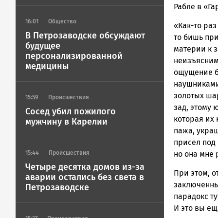
Рабле в «Га
16:01
Общество
«Как-то раз
В Петрозаводске обсуждают
то бишь при
будущее
материи к 
персонализированной
неизъяснимо
медицины
ощущение б
наушниками,
золотых шар
15:59
Происшествия
зад, этому 
Сосед убил пожилого
которая их 
мужчину в Карелии
пажа, укра
присел под 
15:44
Происшествия
но она мне
Четыре десятка домов из-за
При этом, о
аварии остались без света в
заключенны
Петрозаводске
парадокс ту
И это вы ещ