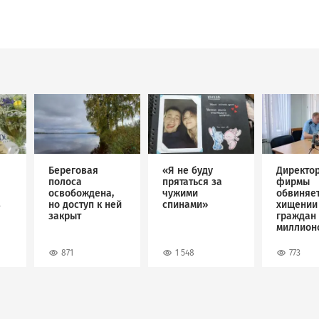
Image
Image
Image
Береговая
«Я не буду
Директо
полоса
прятаться за
фирмы
освобождена,
чужими
обвиняет
в
но доступ к ней
спинами»
хищении
закрыт
граждан 
миллион
рублей
871
1 548
773