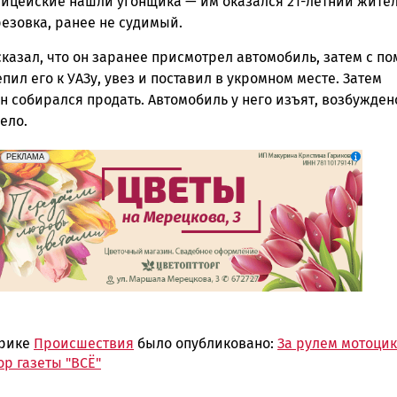
лицейские нашли угонщика — им оказался 21-летний жите
езовка, ранее не судимый.
казал, что он заранее присмотрел автомобиль, затем с п
пил его к УАЗу, увез и поставил в укромном месте. Затем
н собирался продать. Автомобиль у него изъят, возбужден
ело.
erid: 2SDnjdAF4V7
Реклама
РЕКЛАМА
брике
Происшествия
было опубликовано:
За рулем мотоци
р газеты "ВСЁ"