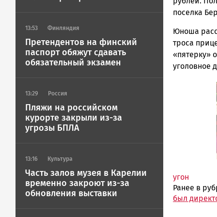
ГОВОРИТ
рублей. По
поселка Бер
13:53
Финляндия
Юноша расс
Претендентов на финский
троса прице
паспорт обяжут сдавать
«пятерку» о
обязательный экзамен
уголовное д
13:29
Россия
Пляжи на российском
курорте закрыли из-за
угрозы БПЛА
13:16
Культура
Часть залов музея в Карелии
угон
временно закроют из-за
Ранее в ру
обновления выставки
был директо