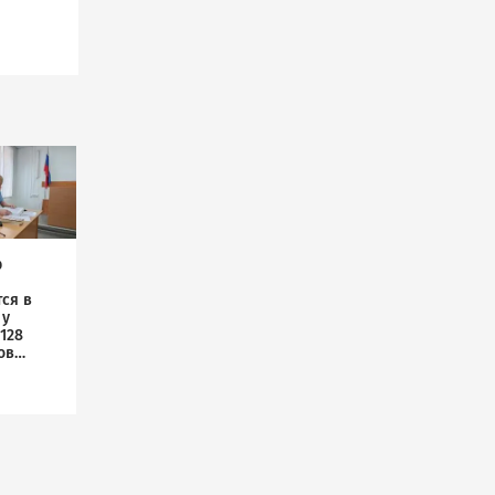
р
ся в
 у
128
ов