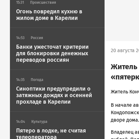
15:31
Происшествия
Огонь повредил кухню в
жилом доме в Карелии
14:53
Россия
Банки ужесточат критерии
20 августа 2
для блокировки денежных
переводов россиян
Житель 
«пятерк
14:35
Погода
Синоптики предупредили о
admintimur
Житель Кон
затяжных дождях и осенней
Новости
прохладе в Карелии
В начале ав
Петрозавод
и
Кондопожск
Карелии
дворе дома
14:04
Культура
|
Пятеро в лодке, не считая
Владелец ав
Петрозавод
телеоператора