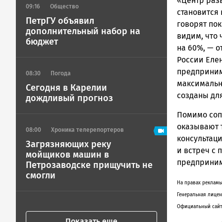
«Центр разв
09:16
Общество
становится 
ПетрГУ объявил
говорят пок
дополнительный набор на
видим, что
бюджет
на 60%, — 
России Еле
предприним
08:30
Погода
максимальн
Сегодня в Карелии
созданы дл
дождливый прогноз
Помимо соп
оказывают 
08:00
Хроника телерепортеров
консультац
Загрязняющих реку
и встреч с 
мойщиков машин в
предприним
Петрозаводске прищучить не
смогли
На правах рекламы
Генеральная лицен
Официальный сайт
Показать еще