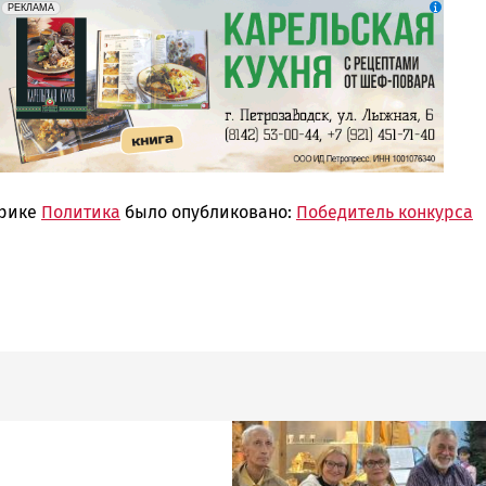
erid: 2SDnjdZZiDC
Реклама
РЕКЛАМА
брике
Политика
было опубликовано:
Победитель конкурса
Image