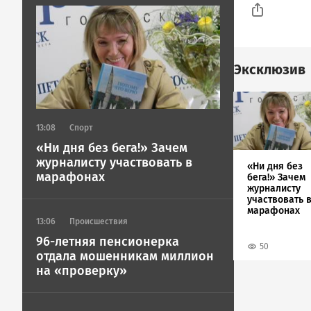
Image
Эксклюзив
Image
13:08
Спорт
«Ни дня без бега!» Зачем
журналисту участвовать в
«Ни дня без
марафонах
бега!» Зачем
журналисту
участвовать 
марафонах
13:06
Происшествия
96-летняя пенсионерка
50
отдала мошенникам миллион
на «проверку»