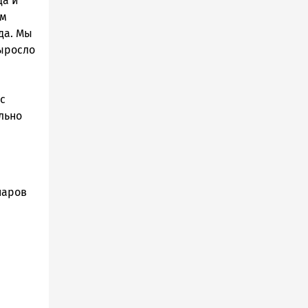
да и
ем
да. Мы
выросло
с
льно
наров