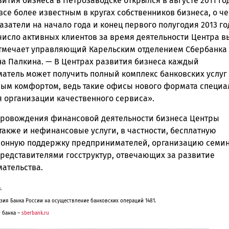
ития бизнеса в Петрозаводске открылся в августе 2011 го
все более известным в кругах собственников бизнеса, о ч
азатели на начало года и конец первого полугодия 2013 го
 число активных клиентов за время деятельности Центра 
отмечает управляющий Карельским отделением Сбербанка
на Палкина. — В Центрах развития бизнеса каждый
атель может получить полный комплекс банковских услуг 
ым комфортом, ведь такие офисы нового формата специа
я организации качественного сервиса».
ровождения финансовой деятельности бизнеса Центры
также и нефинансовые услуги, в частности, бесплатную
ионную поддержку предпринимателей, организацию семи
представителями госструктур, отвечающих за развитие
ательства.
.
зия Банка России на осуществление банковских операций 1481.
 банка –
sberbank.ru