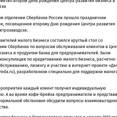
тметил второй День рождения Центра развития бизнеса в
ске
ска
ом отделении Сбербанка России прошло праздничное
е, посвященное второму Дню рождения Центра развития
етрозаводске.
ск
вителей малого бизнеса состоялся круглый стол со
ами Сбербанка по вопросам обслуживания клиентов в Цен
изнеса и продуктам банка для предпринимателей. Были
консультации по кредитованию малого бизнеса, расчетно-
обслуживанию, лизингу и участию в интернет-проекте «Де
reda.ru), разработанном специально для поддержки малог
ероприятия каждый клиент получил индивидуальную
ию. А во время кофе-брейка предприниматели и представ
формальной обстановке обсудили вопросы взаимовыгодно
ства.