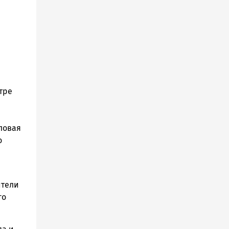
тре
ловая
о
ители
го