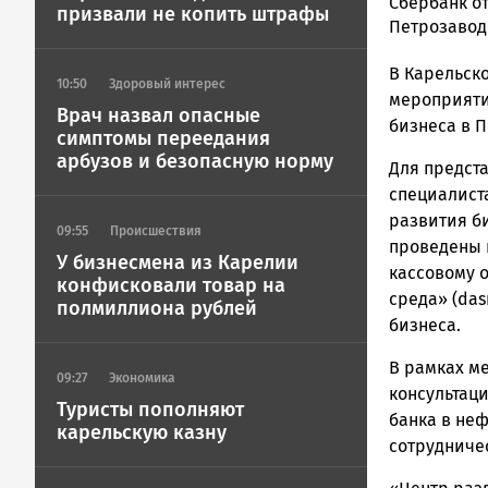
admintimur
Сбербанк о
призвали не копить штрафы
Новости
Петрозавод
Петрозавод
В Карельск
и
10:50
Здоровый интерес
Карелии
мероприяти
Врач назвал опасные
|
бизнеса в П
симптомы переедания
Петрозавод
арбузов и безопасную норму
Для предста
ГОВОРИТ
специалист
развития б
09:55
Происшествия
проведены 
У бизнесмена из Карелии
кассовому 
конфисковали товар на
среда» (das
полмиллиона рублей
бизнеса.
В рамках м
09:27
Экономика
консультац
Туристы пополняют
банка в не
карельскую казну
сотрудниче