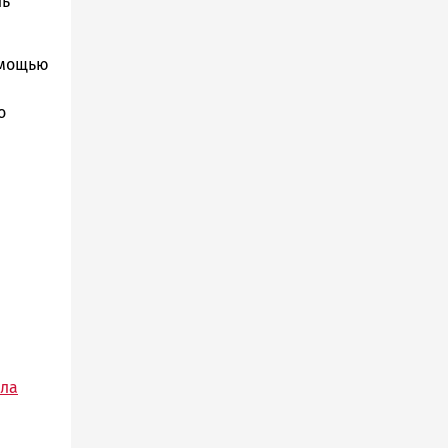
ль
омощью
о
кла