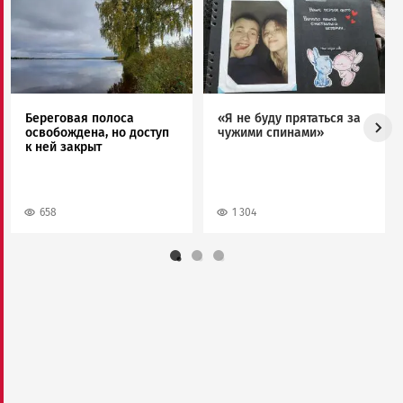
Image
Image
Береговая полоса
«Я не буду прятаться за
освобождена, но доступ
чужими спинами»
к ней закрыт
658
1 304