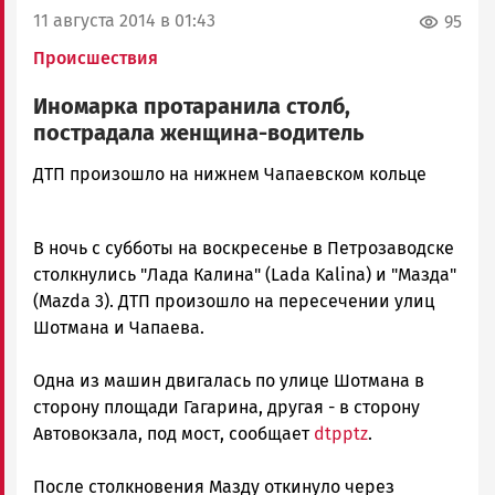
11 августа 2014 в 01:43
95
Происшествия
Иномарка протаранила столб,
пострадала женщина-водитель
admintimur
ДТП произошло на нижнем Чапаевском кольце
Новости
Петрозаводска
и
В ночь с субботы на воскресенье в Петрозаводске
Карелии
столкнулись "Лада Калина" (Lada Kalina) и "Мазда"
|
(Mazda 3). ДТП произошло на пересечении улиц
Петрозаводск
Шотмана и Чапаева.
ГОВОРИТ
Одна из машин двигалась по улице Шотмана в
сторону площади Гагарина, другая - в сторону
Автовокзала, под мост, сообщает
dtpptz
.
После столкновения Мазду откинуло через