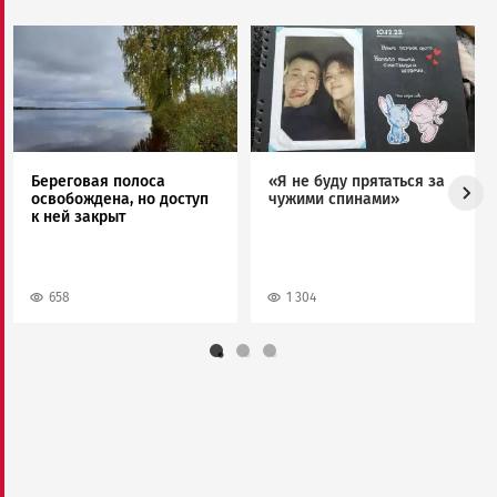
Image
Image
Береговая полоса
«Я не буду прятаться за
освобождена, но доступ
чужими спинами»
к ней закрыт
658
1 304