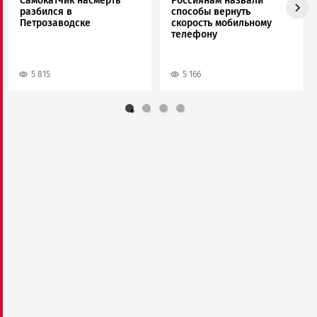
Самокатчик насмерть
Россиянам назвали
разбился в
способы вернуть
Петрозаводске
скорость мобильному
телефону
5 815
5 166