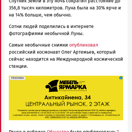
Спутник Земли в эту ночь сократил расстояние до
356,8 тысяч километров. Луна была на 30% ярче и
на 14% больше, чем обычно.
Сотни людей поделились в интернете
фотографиями необычной Луны.
Самые необычные снимки
опубликовал
российский космонавт Олег Артемьев, который
сейчас находится на Международной космической
станции.
erid: 2SDnjeFymr3
Реклама
РЕКЛАМА
Ранее в рубрике
Общество
было опубликовано:
7