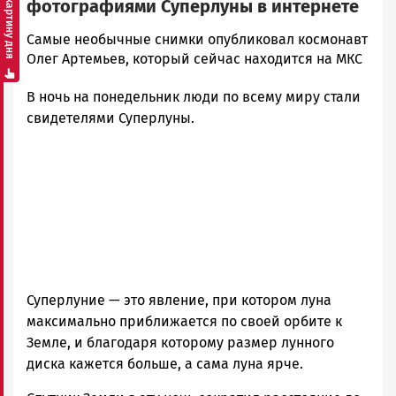
Смотреть картину дня
фотографиями Суперлуны в интернете
admintimur
Самые необычные снимки опубликовал космонавт
Новости
Олег Артемьев, который сейчас находится на МКС
Петрозаводска
В ночь на понедельник люди по всему миру стали
и
Карелии
свидетелями Суперлуны.
|
Петрозаводск
ГОВОРИТ
Суперлуние — это явление, при котором луна
максимально приближается по своей орбите к
Земле, и благодаря которому размер лунного
диска кажется больше, а сама луна ярче.