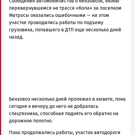
Сообщения автомобилистов о бензовозе, якобы
и
Карелии
перевернувшемся на трассе «Кола» за поселком
|
Матросы оказались ошибочными — на этом
Петрозаводск
участке проводились работы по подъему
ГОВОРИТ
грузовика, попавшего в ДТП еще несколько дней
назад.
Бензовоз несколько дней пролежал в кювете, пока
сегодня к вечеру до него не добралась
спецтехника, способная поднять его обратно на
дорожное полотно.
Пока продолжались работы, участок автодороги