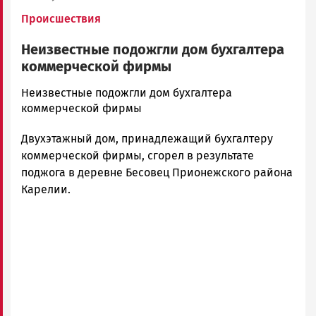
Происшествия
Неизвестные подожгли дом бухгалтера
коммерческой фирмы
admintimur
Неизвестные подожгли дом бухгалтера
Новости
коммерческой фирмы
Петрозаводска
Двухэтажный дом, принадлежащий бухгалтеру
и
Карелии
коммерческой фирмы, сгорел в результате
|
поджога в деревне Бесовец Прионежского района
Петрозаводск
Карелии.
ГОВОРИТ