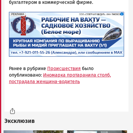
бухгалтером в коммерческой фирме.
erid: 2SDnjf467GP
Реклама
РЕКЛАМА
Ранее в рубрике
Происшествия
было
опубликовано:
Иномарка протаранила столб,
пострадала женщина-водитель
Эксклюзив