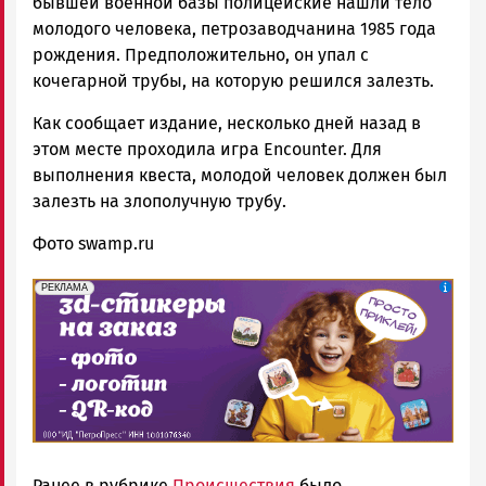
бывшей военной базы полицейские нашли тело
молодого человека, петрозаводчанина 1985 года
рождения. Предположительно, он упал с
кочегарной трубы, на которую решился залезть.
Как сообщает издание, несколько дней назад в
этом месте проходила игра Encounter. Для
выполнения квеста, молодой человек должен был
залезть на злополучную трубу.
Фото swamp.ru
erid: 2SDnjePV7ZG
Реклама
РЕКЛАМА
Ранее в рубрике
Происшествия
было