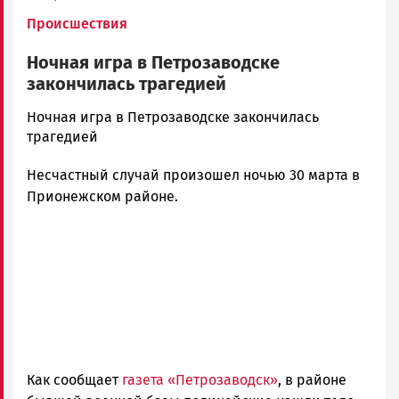
Происшествия
Ночная игра в Петрозаводске
закончилась трагедией
admintimur
Ночная игра в Петрозаводске закончилась
Новости
трагедией
Петрозаводска
Несчастный случай произошел ночью 30 марта в
и
Карелии
Прионежском районе.
|
Петрозаводск
ГОВОРИТ
Как сообщает
газета «Петрозаводск»
, в районе