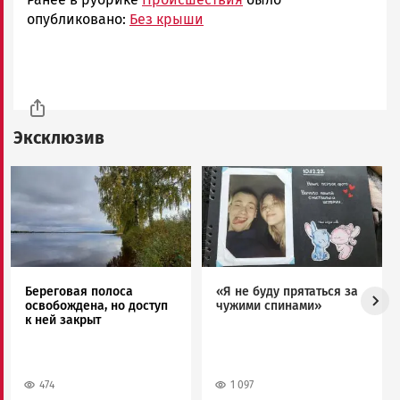
опубликовано:
Без крыши
Эксклюзив
Image
Image
Береговая полоса
«Я не буду прятаться за
освобождена, но доступ
чужими спинами»
к ней закрыт
474
1 097