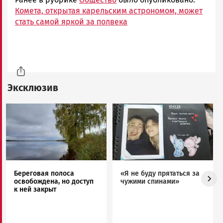
Комета, открытая карельским астрономом, может
стать самой яркой за полвека
Эксклюзив
Image
Image
Береговая полоса
«Я не буду прятаться за
освобождена, но доступ
чужими спинами»
к ней закрыт