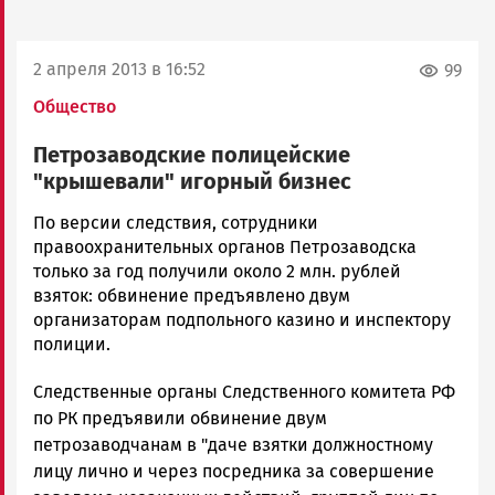
2 апреля 2013 в 16:52
99
Общество
Петрозаводские полицейские
"крышевали" игорный бизнес
admintimur
По версии следствия, сотрудники
Новости
правоохранительных органов Петрозаводска
Петрозаводска
только за год получили около 2 млн. рублей
и
взяток: обвинение предъявлено двум
Карелии
организаторам подпольного казино и инспектору
|
полиции.
Петрозаводск
Следственные органы Следственного комитета РФ
ГОВОРИТ
по РК предъявили обвинение двум
петрозаводчанам в "даче взятки должностному
лицу лично и через посредника за совершение