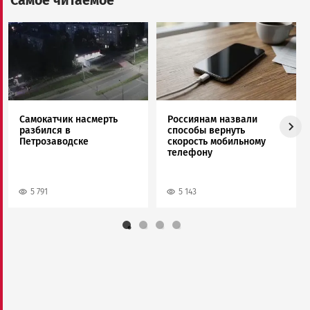
Самое читаемое
Image
Image
Самокатчик насмерть
Россиянам назвали
разбился в
способы вернуть
Петрозаводске
скорость мобильному
телефону
5 791
5 143