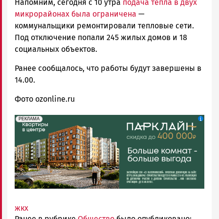
Напомним, сегодня с 10 утра
подача тепла в двух
микрорайонах была ограничена
—
коммунальщики ремонтировали тепловые сети.
Под отключение попали 245 жилых домов и 18
социальных объектов.
Ранее сообщалось, что работы будут завершены в
14.00.
Фото ozonline.ru
erid: 2SDnjdeSPnB
Реклама
РЕКЛАМА
жкх
Ранее в рубрике
Общество
было опубликовано: