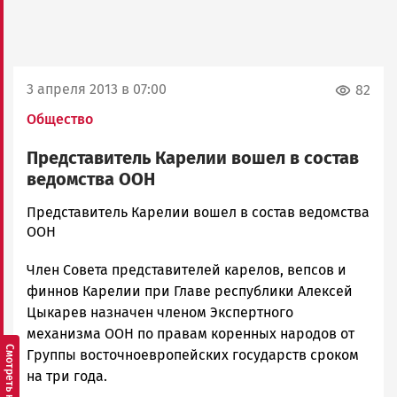
3 апреля 2013 в 07:00
82
Общество
Представитель Карелии вошел в состав
ведомства ООН
admintimur
Представитель Карелии вошел в состав ведомства
Новости
ООН
Петрозаводска
Член Совета представителей карелов, вепсов и
и
Карелии
финнов Карелии при Главе республики Алексей
|
Цыкарев назначен членом Экспертного
Петрозаводск
механизма ООН по правам коренных народов от
ГОВОРИТ
Группы восточноевропейских государств сроком
на три года.