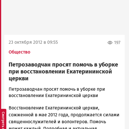
23 октября 2012 в 09:55
197
Общество
Петрозаводчан просят помочь в уборке
при восстановлении Екатерининской
церкви
admintimur
Петрозаводчан просят помочь в уборке при
Новости
восстановлении Екатерининской церкви
Петрозаводска
Восстановление Екатерининской церкви,
и
Карелии
сожженной в мае 2012 года, продолжается силами
|
священнослужителей и волонтеров. Помочь
Петрозаводск
может каждый. Подробная и актуальная