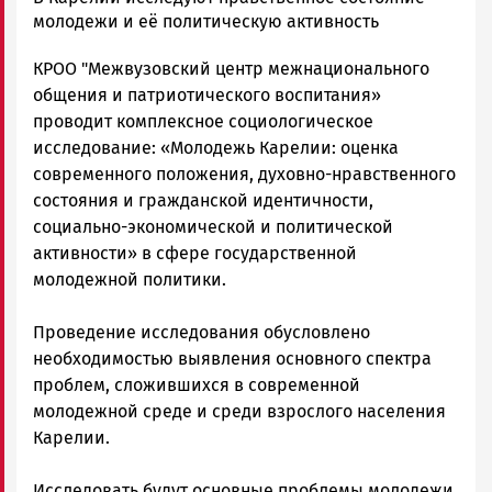
Новости
молодежи и её политическую активность
Петрозаводска
КРОО "Межвузовский центр межнационального
и
Карелии
общения и патриотического воспитания»
|
проводит комплексное социологическое
Петрозаводск
исследование: «Молодежь Карелии: оценка
ГОВОРИТ
современного положения, духовно-нравственного
состояния и гражданской идентичности,
социально-экономической и политической
активности» в сфере государственной
молодежной политики.
Проведение исследования обусловлено
необходимостью выявления основного спектра
проблем, сложившихся в современной
молодежной среде и среди взрослого населения
Карелии.
Исследовать будут основные проблемы молодежи