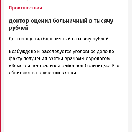
Происшествия
Доктор оценил больничный в тысячу
рублей
admintimur
Доктор оценил больничный в тысячу рублей
Новости
Возбуждено и расследуется уголовное дело по
Петрозаводска
и
факту получения взятки врачом-неврологом
Карелии
«Кемской центральной районной больницы». Его
|
обвиняют в получении взятки.
Петрозаводск
ГОВОРИТ