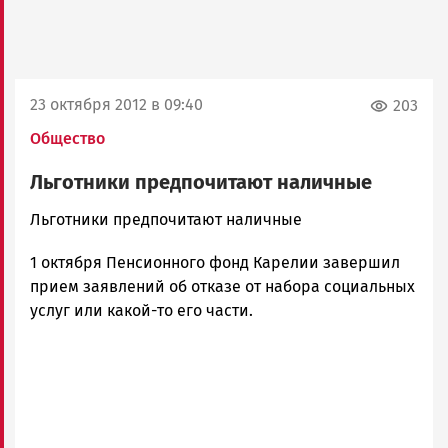
23 октября 2012 в 09:40
203
Общество
Льготники предпочитают наличные
admintimur
Льготники предпочитают наличные
Новости
1 октября Пенсионного фонд Карелии завершил
Петрозаводска
и
прием заявлений об отказе от набора социальных
Карелии
услуг или какой-то его части.
|
Петрозаводск
ГОВОРИТ