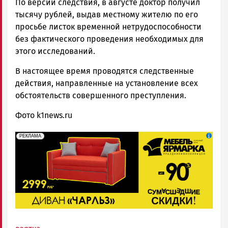
По версии следствия, в августе доктор получил
тысячу рублей, выдав местному жителю по его
просьбе листок временной нетрудоспособности
без фактического проведения необходимых для
этого исследований.
В настоящее время проводятся следственные
действия, направленные на установление всех
обстоятельств совершенного преступления.
Фото k1news.ru
erid: 2SDnjeFymr3
Реклама
РЕКЛАМА