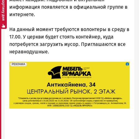
Смотреть картину дня
ГОВОРИТ
информация появляется в официальной группе в
интернете.
На данный момент требуются волонтеры в среду в
17.00. У церкви будет стоять контейнер, куда
потребуется загрузить мусор. Приглашаются все
неравнодушные.
erid: 2SDnjeFymr3
Реклама
РЕКЛАМА