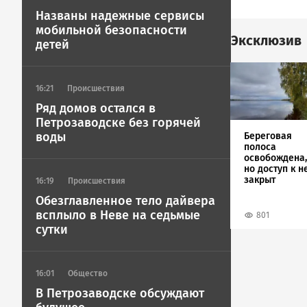
Названы надежные сервисы
мобильной безопасности
Эксклюзив
детей
Image
16:21
Происшествия
Ряд домов остался в
Петрозаводске без горячей
воды
Береговая
полоса
освобождена,
но доступ к н
закрыт
16:19
Происшествия
Обезглавленное тело дайвера
всплыло в Неве на седьмые
801
сутки
16:01
Общество
В Петрозаводске обсуждают