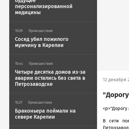
будущее
персонализированной
медицины
15:59
Происшествия
Сосед убил пожилого
мужчину в Карелии
15:44
Происшествия
Четыре десятка домов из-за
аварии остались без света в
12 декабря 2
Петрозаводске
"Дорогу
15:27
Происшествия
admintimur
<p>"Дорогу
Браконьера поймали на
Новости
севере Карелии
В сети по
Петрозавод
и
Петрозавод