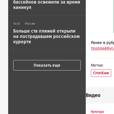
бассейнов освежили за время
каникул
14:41
Россия
Больше ста пляжей открыли
на пострадавшем российском
курорте
Ранее в ру
троллейбус
Метки
Показать еще
СтопХам
Видео
Культура