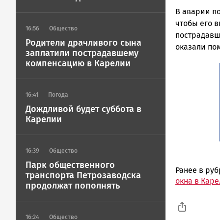
ГОВОРИТ
В аварии по
чтобы его в
16:56
Общество
пострадавш
Родители драчливого сына
оказали по
заплатили пострадавшему
компенсацию в Карелии
16:41
Погода
Дождливой будет суббота в
Карелии
16:39
Общество
Парк общественного
Ранее в ру
транспорта Петрозаводска
окна в Кар
продолжат пополнять
16:24
Общество