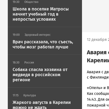
19:30
Общество
Школа в поселке Матросы
начнет учебный год в
непростых условиях
19:00
Здоровый интерес
12 декабря 2
Врач рассказала, что съесть,
чтобы мозг работал лучше
Авария 
Карелии
18:30
Россия
Собака спасла хозяина от
admintimur
Авария с д
медведя в российском
Новости
с Финлянди
регионе
Петрозавод
«Опель» и В
и
Карелии
Как сообща
17:15
Культура
|
14:43. Для
Жаркого августа в Карелии
Петрозавод
пожарной ч
можно не ждать