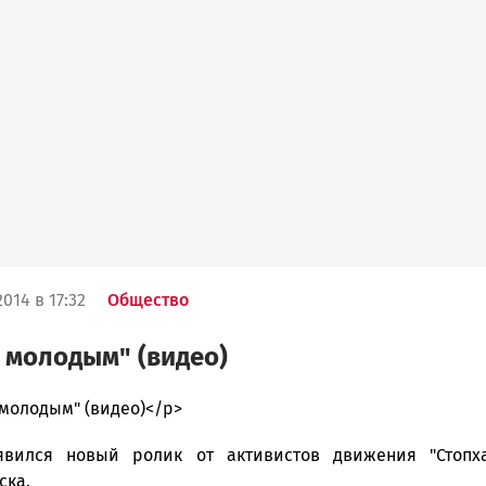
014 в 17:32
Общество
 молодым" (видео)
 молодым" (видео)</p>
явился новый ролик от активистов движения "Стопх
ска
ска.