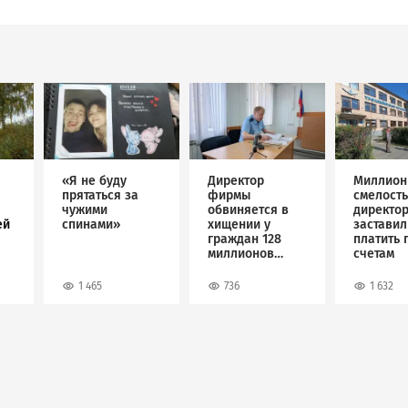
Image
Image
Image
«Я не буду
Директор
Миллион
прятаться за
фирмы
смелость
чужими
обвиняется в
директо
ей
спинами»
хищении у
застави
граждан 128
платить 
миллионов
счетам
рублей
1 465
736
1 632