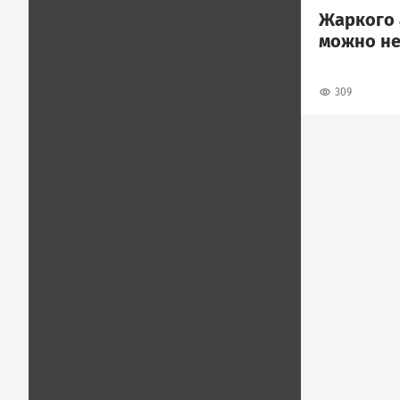
Жаркого 
можно не
309