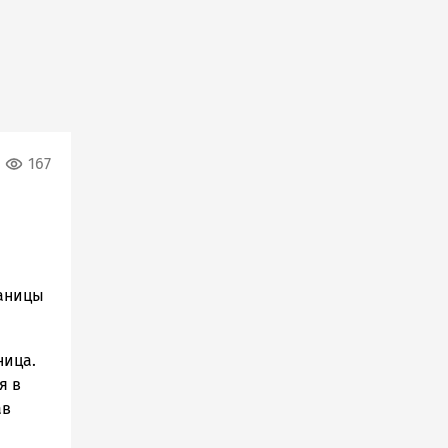
167
раницы
ница.
я в
ав