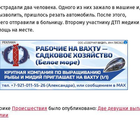
страдали два человека. Одного из них зажало в машине и
ызволить, пришлось резать автомобиль. После этого,
его отправили в больницу. Второму участнику ДТП медики
мощь на месте.
erid: 2SDnjf467GP
Реклама
РЕКЛАМА
брике
Происшествия
было опубликовано:
Две девушки вып
елии