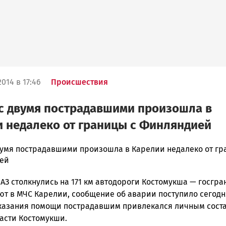
014 в 17:46
Происшествия
с двумя пострадавшими произошла в
 недалеко от границы с Финляндией
вумя пострадавшими произошла в Карелии недалеко от г
ей
ска
АЗ столкнулись на 171 км автодороги Костомукша — госгра
ют в МЧС Карелии, сообщение об аварии поступило сегодн
 оказания помощи пострадавшим привлекался личным сост
ск
асти Костомукши.