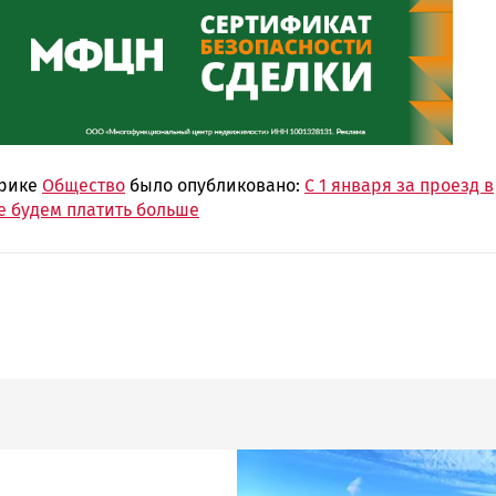
брике
Общество
было опубликовано:
С 1 января за проезд в
е будем платить больше
Image