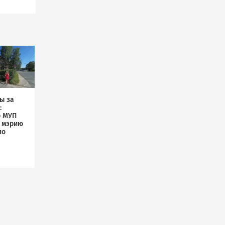
ы за
:
р МУП
л мэрию
по