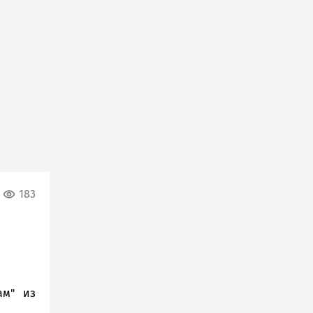
183
ам" из