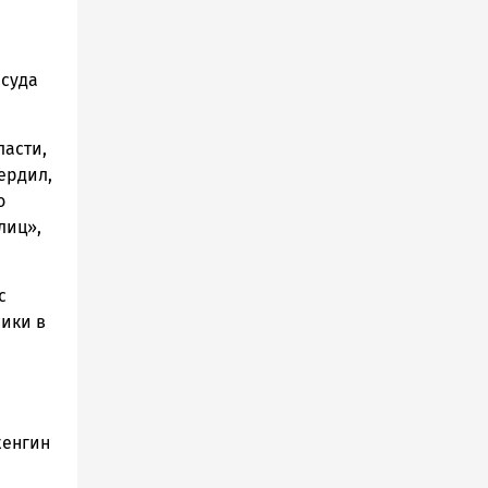
 суда
ласти,
ердил,
о
лиц»,
с
ики в
женгин