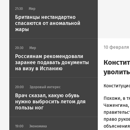
21:30
Мир
Британцы нестандартно
спасаются от аномальной
жары
10 февраля 
20:30
Мир
Россиянам рекомендовали
Констит
заранее подавать документы
на визу в Испанию
уволить
admintimur
Конституци
20:00
Здоровый интерес
Новости
Врач сказал, какую обувь
Похоже, в 
Петрозавод
нужно выбросить летом для
и
Чаженгина,
пользы ног
Карелии
правительс
|
право руков
Петрозавод
объяснения
19:00
Экономика