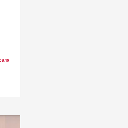
раля: