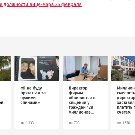
е должности вице-мэра 25 февраля
Image
Image
Image
«Я не буду
Директор
Миллион
прятаться за
фирмы
смелость
чужими
обвиняется в
директо
ей
спинами»
хищении у
застави
граждан 128
платить 
миллионов
счетам
рублей
1 333
703
1 570