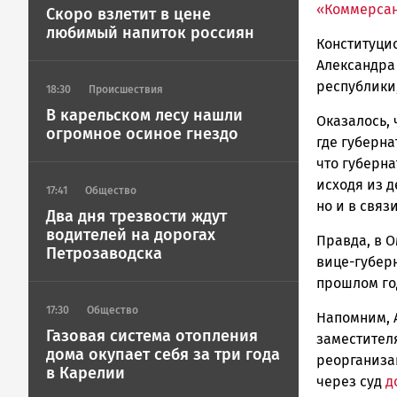
ГОВОРИТ
«Коммерса
Скоро взлетит в цене
любимый напиток россиян
Конституци
Александра
республики
18:30
Происшествия
В карельском лесу нашли
Оказалось, 
огромное осиное гнездо
где губерна
что губерна
исходя из 
17:41
Общество
но и в связ
Два дня трезвости ждут
водителей на дорогах
Правда, в О
Петрозаводска
вице-губер
прошлом год
17:30
Общество
Напомним, 
Газовая система отопления
заместител
дома окупает себя за три года
реорганиза
в Карелии
через суд
д