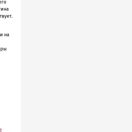
его
гина
твует.
и на
эры
т