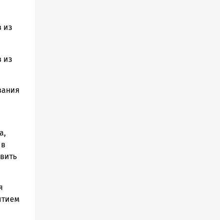
 из
 из
вания
а,
 в
авить
я
итием