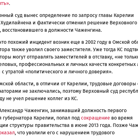
нтъ»
.
онный суд вынес определение по запросу главы Карелии
 Худилайнена и фактически отменил решение Верховного
, восстановившего в должности Чаженгина.
что похожий инцидент возник еще в 2002 году в Омской об
тора также уволил своего заместителя. Уже тогда КС подтв
торы могут отправлять заместителей в отставку, «не тольк
деловых, профессиональных и личных качеств конкретных 
и с утратой «политического и личного доверия».
мской области, в отличии от Карелии, трудовые договоры 
наторами не заключались, поэтому Верховный суд республ
у не учел решение коллег из КС.
Александр Чаженгин, занимавший должность первого
я губернатора Карелии, попал под
сокращение
во время
ции структуры правительства в июне 2013 года. Позже Ча
оказал
, что уволили его с нарушением трудового