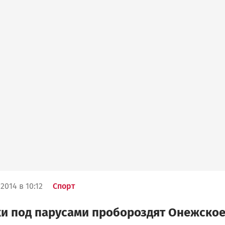
2014 в 10:12
Спорт
и под парусами пробороздят Онежско