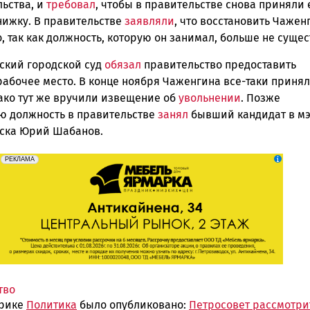
льства, и
требовал
, чтобы в правительстве снова приняли 
нижку. В правительстве
заявляли
, что восстановить Чажен
 так как должность, которую он занимал, больше не сущес
ский городской суд
обязал
правительство предоставить
рабочее место. В конце ноября Чаженгина все-таки принял
нако тут же вручили извещение об
увольнении
. Позже
ю должность в правительстве
занял
бывший кандидат в м
ска Юрий Шабанов.
erid: 2SDnjeFymr3
Реклама
РЕКЛАМА
тво
брике
Политика
было опубликовано:
Петросовет рассмотри