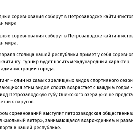
ные соревнования соберут в Петрозаводске кайтингистов
ан мира
ска
ные соревнования соберут в Петрозаводске кайтингистов
ан мира.
февраля столица нашей республики примет у себя соревно
ск
 кайтингу. Турнир будет носить международный характер,
 администрации города.
тинг – один из самых зрелищных видов спортивного сезон
мающихся этим видом спорта возрастает с каждым годом -
иод Петрозаводскую губу Онежского озера уже не предст
ветных парусов.
ром соревнований выступит петрозаводская общественна
я «Вольный ветер», занимающаяся возрождением и разв
порта в нашей республике.