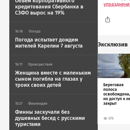
Объем корпоративного
упразднени
кредитования Сбербанка в
СЗФО вырос на 19%
16:16
Погода
Погода испытает дождем
Эксклюзив
жителей Карелии 7 августа
Image
16:11
Происшествия
Женщина вместе с маленьким
сыном погибла на глазах у
троих своих детей
Береговая
полоса
освобождена,
но доступ к н
закрыт
15:37
Финляндия
Финны заскучали без
душевных бесед с русскими
676
туристами