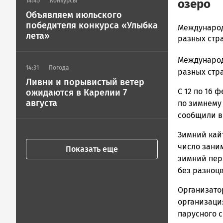
озеро
14:45
Конкурсы
Объявляем июльского
победителя конкурса «Улыбка
admintimur
Международ
лета»
Новости
разных стр
Петрозавод
Международ
и
14:31
Погода
Карелии
разных стр
Ливни и порывистый ветер
|
С 12 по 16 
ожидаются в Карелии 7
Петрозавод
августа
по зимнему
ГОВОРИТ
сообщили в
Зимний кай
число зани
Показать еще
зимний пер
без разноц
Организато
организаци
парусного с