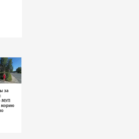
ы за
:
р МУП
л мэрию
по