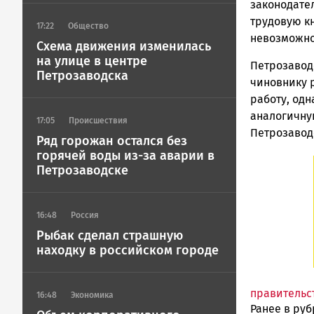
законодате
трудовую к
17:22
Общество
невозможно,
Схема движения изменилась
на улице в центре
Петрозавод
Петрозаводска
чиновнику 
работу, од
аналогичну
17:05
Происшествия
Петрозавод
Ряд горожан остался без
горячей воды из-за аварии в
Петрозаводске
16:48
Россия
Рыбак сделал страшную
находку в российском городе
правительс
16:48
Экономика
Ранее в ру