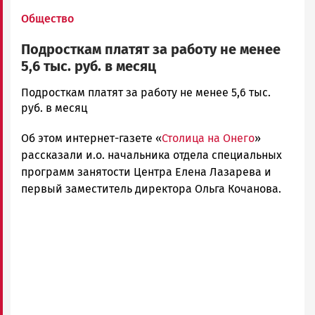
Общество
Подросткам платят за работу не менее
5,6 тыс. руб. в месяц
admintimur
Подросткам платят за работу не менее 5,6 тыс.
Новости
руб. в месяц
Петрозаводска
Об этом интернет-газете «
Столица на Онего
»
и
Карелии
рассказали и.о. начальника отдела специальных
|
программ занятости Центра Елена Лазарева и
Петрозаводск
первый заместитель директора Ольга Кочанова.
ГОВОРИТ