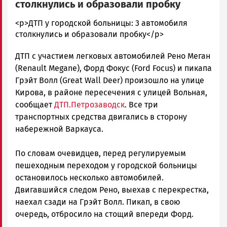
столкнулись и образовали пробку
admintimur
<p>ДТП у городской больницы: 3 автомобиля
Новости
столкнулись и образовали пробку</p>
Петрозаводска
ДТП с участием легковых автомобилей Рено Меган
и
Карелии
(Renault Megane), Форд Фокус (Ford Focus) и пикапа
|
Грэйт Волл (Great Wall Deer) произошло на улице
Петрозаводск
Кирова, в районе пересечения с улицей Вольная,
ГОВОРИТ
сообщает
ДТП.Петрозаводск
. Все три
транспортных средства двигались в сторону
набережной Варкауса.
По словам очевидцев, перед регулируемым
пешеходным переходом у городской больницы
остановилось несколько автомобилей.
Двигавшийся следом Рено, выехав с перекрестка,
наехал сзади на Грэйт Волл. Пикап, в свою
очередь, отбросило на стощий впереди Форд.