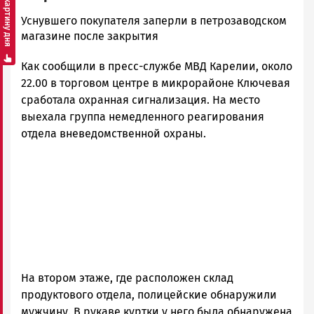
Смотреть картину дня
admintimur
Уснувшего покупателя заперли в петрозаводском
Новости
магазине после закрытия
Петрозаводска
Как сообщили в пресс-службе МВД Карелии, около
и
Карелии
22.00 в торговом центре в микрорайоне Ключевая
|
сработала охранная сигнализация. На место
Петрозаводск
выехала группа немедленного реагирования
ГОВОРИТ
отдела вневедомственной охраны.
На втором этаже, где расположен склад
продуктового отдела, полицейские обнаружили
мужчину. В рукаве куртки у него была обнаружена