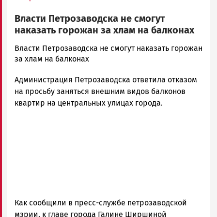
Власти Петрозаводска не смогут
наказать горожан за хлам на балконах
admintimur
Власти Петрозаводска не смогут наказать горожан
Новости
за хлам на балконах
Петрозаводска
Администрация Петрозаводска ответила отказом
и
Карелии
на просьбу заняться внешним видов балконов
|
квартир на центральных улицах города.
Петрозаводск
ГОВОРИТ
Как сообщили в пресс-службе петрозаводской
мэрии, к главе города Галине Ширшиной