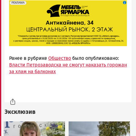
erid: 2SDnjeFymr3
Реклама
РЕКЛАМА
Ранее в рубрике
Общество
было опубликовано:
Власти Петрозаводска не смогут наказать горожан
за хлам на балконах
Эксклюзив
Image
Image