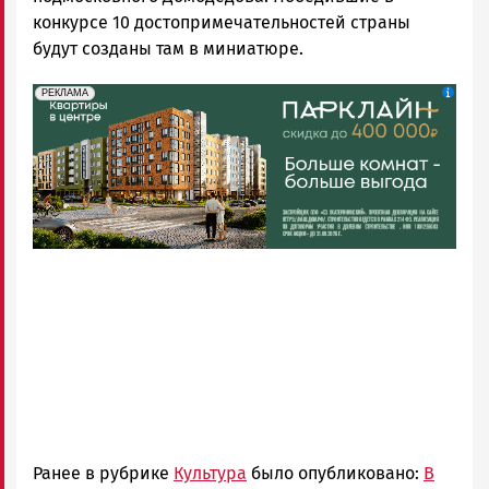
конкурсе 10 достопримечательностей страны
будут созданы там в миниатюре.
erid: 2SDnjdeSPnB
Реклама
РЕКЛАМА
Ранее в рубрике
Культура
было опубликовано:
В