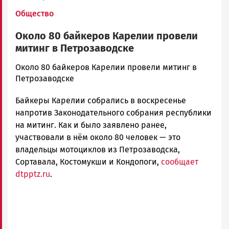
Общество
Около 80 байкеров Карелии провели
митинг в Петрозаводске
admintimur
Около 80 байкеров Карелии провели митинг в
Новости
Петрозаводске
Петрозаводска
Байкеры Карелии собрались в воскресенье
и
Карелии
напротив Законодательного собрания республики
|
на митинг. Как и было заявлено ранее,
Петрозаводск
участвовали в нём около 80 человек — это
ГОВОРИТ
владельцы мотоциклов из Петрозаводска,
Сортавала, Костомукши и Кондопоги,
сообщает
dtpptz.ru
.