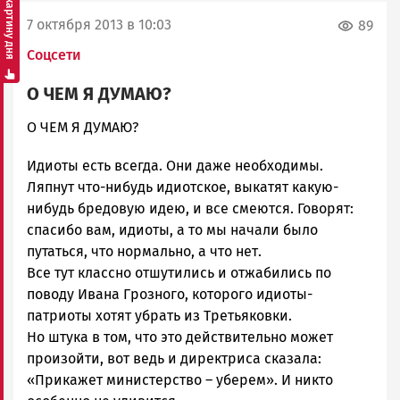
Смотреть картину дня
7 октября 2013 в 10:03
89
Соцсети
О ЧЕМ Я ДУМАЮ?
admintimur
О ЧЕМ Я ДУМАЮ?
Новости
Идиоты есть всегда. Они даже необходимы.
Петрозаводска
и
Ляпнут что-нибудь идиотское, выкатят какую-
Карелии
нибудь бредовую идею, и все смеются. Говорят:
|
спасибо вам, идиоты, а то мы начали было
Петрозаводск
путаться, что нормально, а что нет.
ГОВОРИТ
Все тут классно отшутились и отжабились по
поводу Ивана Грозного, которого идиоты-
патриоты хотят убрать из Третьяковки.
Но штука в том, что это действительно может
произойти, вот ведь и директриса сказала:
«Прикажет министерство – уберем». И никто