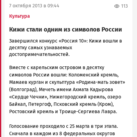
7 октября 2013 в 09:44
113
Культура
Кижи стали одним из символов России
admintimur
Завершился конкурс «Россия 10»: Кижи вошли в
Новости
десятку самых узнаваемых
Петрозаводска
достопримечательностей.
и
Вместе с карельским островом в десятку
Карелии
|
символов России вошли: Коломенский кремль,
Петрозаводск
Мамаев курган и скульптура «Родина-мать зовет»
ГОВОРИТ
(Волгоград), Мечеть имени Ахмата Кадырова
«Сердце Чечни», Нижегородский кремль, озеро
Байкал, Петергоф, Псковский кремль (Кром),
Ростовский кремль и Троице-Сергиева Лавра.
Голосование проходило с 25 марта в три этапа.
Сначала в каждом из 8 федеральных округов