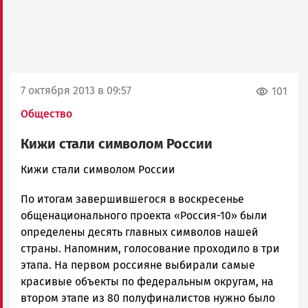
7 октября 2013 в 09:57
101
Общество
Кижи стали символом России
admintimur
Кижи стали символом России
Новости
По итогам завершившегося в воскресенье
Петрозаводска
и
общенационального проекта «Россия-10» были
Карелии
определены десять главных символов нашей
|
страны. Напомним, голосование проходило в три
Петрозаводск
этапа. На первом россияне выбирали самые
ГОВОРИТ
красивые объекты по федеральным округам, на
втором этапе из 80 полуфиналистов нужно было