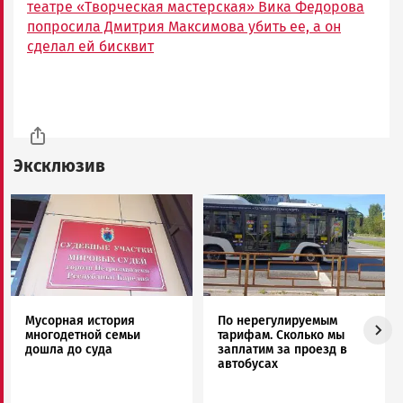
театре «Творческая мастерская» Вика Федорова
попросила Дмитрия Максимова убить ее, а он
сделал ей бисквит
Эксклюзив
Image
Image
Мусорная история
По нерегулируемым
многодетной семьи
тарифам. Сколько мы
дошла до суда
заплатим за проезд в
автобусах