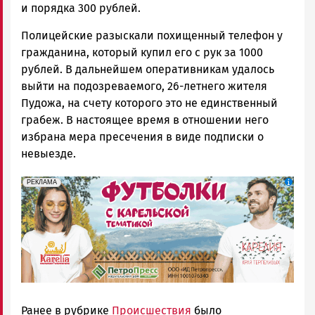
и порядка 300 рублей.
Полицейские разыскали похищенный телефон у
гражданина, который купил его с рук за 1000
рублей. В дальнейшем оперативникам удалось
выйти на подозреваемого, 26-летнего жителя
Пудожа, на счету которого это не единственный
грабеж. В настоящее время в отношении него
избрана мера пресечения в виде подписки о
невыезде.
erid: Pb3XmBtzt7qh4nNaikXnuHE1bzSb6Vb4eeL28Ue
Реклама
РЕКЛАМА
Ранее в рубрике
Происшествия
было