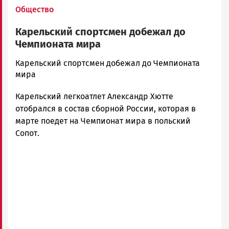
Общество
Карельский спортсмен добежал до
Чемпионата мира
admintimur
Карельский спортсмен добежал до Чемпионата
Новости
мира
Петрозаводска
Карельский легкоатлет Александр Хютте
и
Карелии
отобрался в состав сборной России, которая в
|
марте поедет на Чемпионат мира в польский
Петрозаводск
Сопот.
ГОВОРИТ