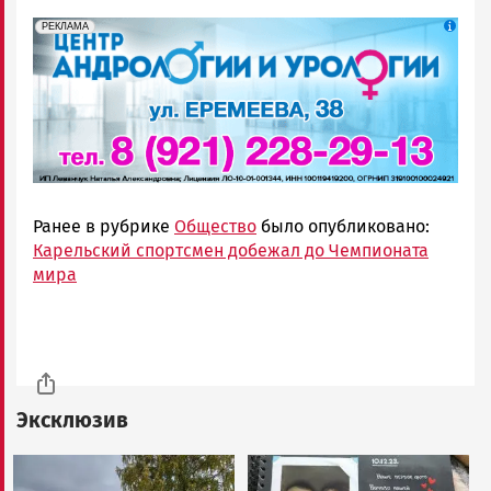
erid: 2SDnjek5YUa
Реклама
РЕКЛАМА
Ранее в рубрике
Общество
было опубликовано:
Карельский спортсмен добежал до Чемпионата
мира
Эксклюзив
Image
Image