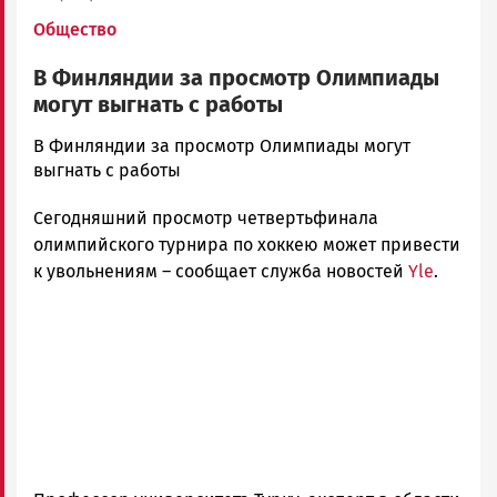
Общество
В Финляндии за просмотр Олимпиады
могут выгнать с работы
admintimur
В Финляндии за просмотр Олимпиады могут
Новости
выгнать с работы
Петрозаводска
Сегодняшний просмотр четвертьфинала
и
Карелии
олимпийского турнира по хоккею может привести
|
к увольнениям – сообщает служба новостей
Yle
.
Петрозаводск
ГОВОРИТ