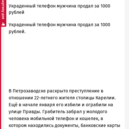
Смотреть картину дня
admintimur
Украденный телефон мужчина продал за 1000
Новости
рублей
Петрозаводска
Украденный телефон мужчина продал за 1000
и
Карелии
рублей.
|
Петрозаводск
ГОВОРИТ
В Петрозаводске раскрыто преступление в
отношении 22-летнего жителя столицы Карелии.
Ещё в начале января его избили и ограбили на
улице Правды. Грабитель забрал у молодого
человека мобильной телефон и кошелек, в
котором находились документы, банковские карты