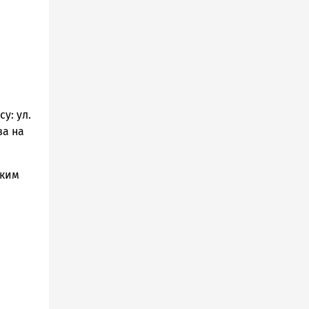
у: ул.
ва на
ским