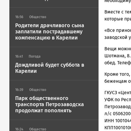
ГОВОРИТ
необходиму
Вместе с те
16:56
Общество
которые пр
Родители драчливого сына
«Все прино
заплатили пострадавшему
компенсацию в Карелии
заводской 
Вещи можно
Шотмана, 8.
16:41
Погода
обед. Телеф
Дождливой будет суббота в
Карелии
Кроме того
беженцам о
16:39
Общество
ГКУСЗ «Цен
Парк общественного
УФК по Респ
транспорта Петрозаводска
Петрозавод
продолжат пополнять
л/с 050620
ИНН 100104
КПП1001010
16:24
Общество