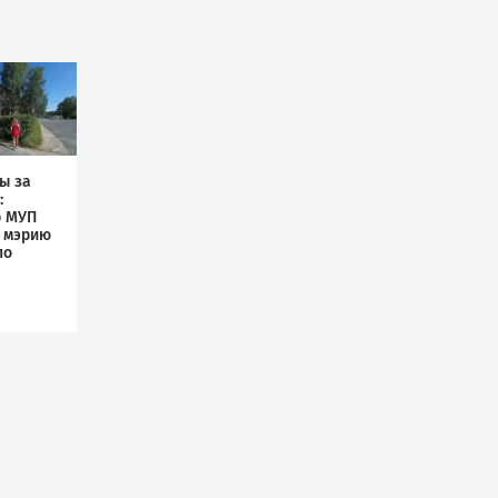
ы за
:
р МУП
л мэрию
по