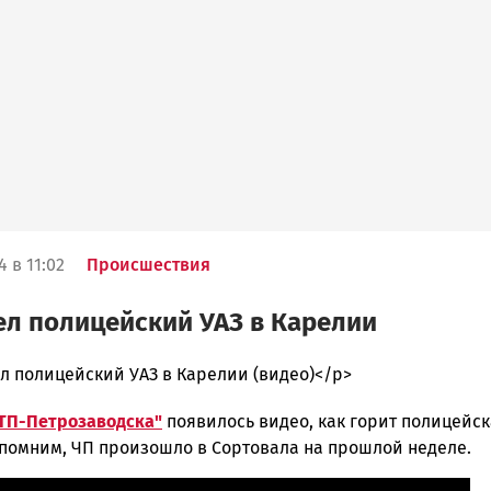
 в 11:02
Происшествия
ел полицейский УАЗ в Карелии
л полицейский УАЗ в Карелии (видео)</p>
ТП-Петрозаводска"
появилось видео, как горит полицейс
ска
помним, ЧП произошло в Сортовала на прошлой неделе.