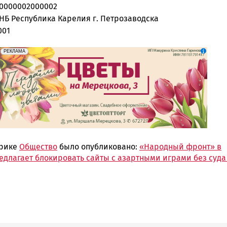
10000002000002
НБ Республика Карелия г. Петрозаводска
001
erid: 2SDnjdAF4V7
Реклама
РЕКЛАМА
брике
Общество
было опубликовано:
«Народный фронт» в
едлагает блокировать сайты с азартными играми без суда