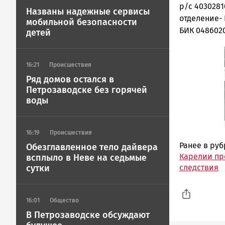
р/с 403028
Названы надежные сервисы
отделение- 
мобильной безопасности
БИК 048602
детей
16:21
Происшествия
Ряд домов остался в
Петрозаводске без горячей
воды
16:19
Происшествия
Ранее в ру
Обезглавленное тело дайвера
Карелии пр
всплыло в Неве на седьмые
следствия
сутки
16:01
Общество
В Петрозаводске обсуждают