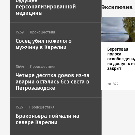
будущее
персонализированной
Эксклюзив
медицины
Image
15:59
Происшествия
Сосед убил пожилого
мужчину в Карелии
Береговая
полоса
освобождена,
но доступ к н
15:44
Происшествия
закрыт
Четыре десятка домов из-за
аварии остались без света в
822
Петрозаводске
15:27
Происшествия
Браконьера поймали на
севере Карелии