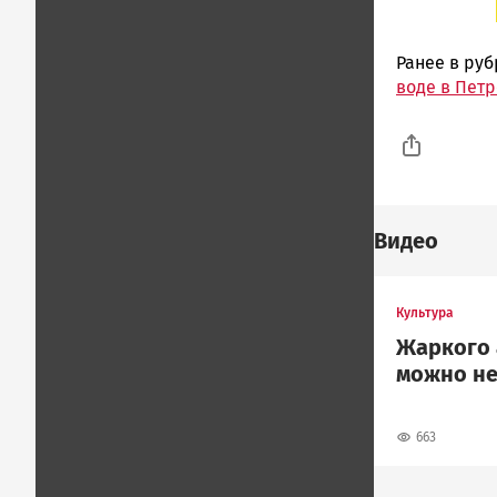
Ранее в ру
воде в Пет
Видео
Культура
Жаркого 
можно не
663