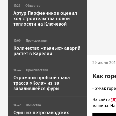
15:22
Общество
Артур Парфенчиков оценил
ход строительства новой
теплосети на Ключевой
15:09
Происшествия
Количество «пьяных» аварий
растет в Карелии
29 июля 2014
14:44
Происшествия
Как гор
Огромной пробкой стала
трасса «Кола» из-за
завалившейся фуры
admintimur
<p>Как горе
Новости
На сайте
"Д
Петрозавод
и
машина. На
14:42
Общество
Карелии
Один из петрозаводских