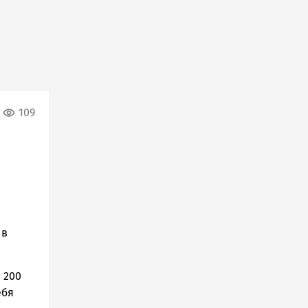
109
 в
 200
ебя