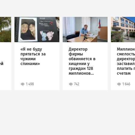
Image
Image
Image
«Я не буду
Директор
Миллион
прятаться за
фирмы
смелость
чужими
обвиняется в
директо
ей
спинами»
хищении у
застави
граждан 128
платить 
миллионов
счетам
рублей
1 498
742
1 646