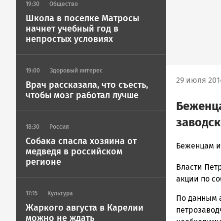
19:30
Общество
Школа в поселке Матросы
начнет учебный год в
непростых условиях
19:00
Здоровый интерес
29 июля 2014
Врач рассказала, что съесть,
чтобы мозг работал лучше
Беженца
заводск
18:30
Россия
Собака спасла хозяина от
admintimur
Беженцам и
медведя в российском
Новости
регионе
Власти Пет
Петрозавод
и
акции по с
Карелии
17:15
Культура
По данным 
|
Жаркого августа в Карелии
петрозаводч
Петрозавод
можно не ждать