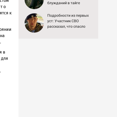
астом
блужданий в тайге
т о
ятся к
Подробности из первых
уст: Участник СВО
рассказал, что спасло
тоянии
его в схватке с
 на
медведем
.
я в
 для
.