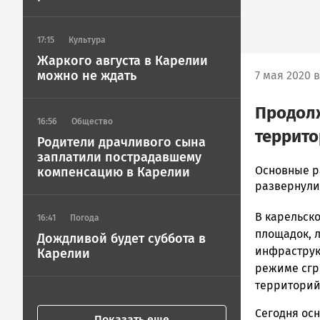
17:15
Культура
Жаркого августа в Карелии
можно не ждать
7 мая 2020 в
Продолж
16:56
Общество
террито
Родители драчливого сына
заплатили пострадавшему
Алексей
Основные р
компенсацию в Карелии
Смирнов
развернули
Новости
В карельско
Петрозавод
16:41
Погода
и
площадок, 
Дождливой будет суббота в
Карелии
инфраструк
Карелии
|
режиме сгр
Петрозавод
территорий
ГОВОРИТ
Сегодня осн
Показать еще