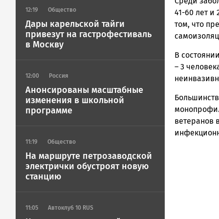
Петрозавод
Среди забол
12:19
Общество
ГОВОРИТ
41-60 лет и
Дары карельской тайги
том, что пр
привезут на гастрофестиваль
самоизоляц
в Москву
В состоянии
– 3 человек
12:00
Россия
неинвазивн
Анонсированы масштабные
Большинство
изменения в школьной
монопрофил
программе
ветеранов в
инфекционн
11:19
Общество
На маршруте петрозаводской
электрички обустроят новую
станцию
11:05
Автоклуб 10 RUS