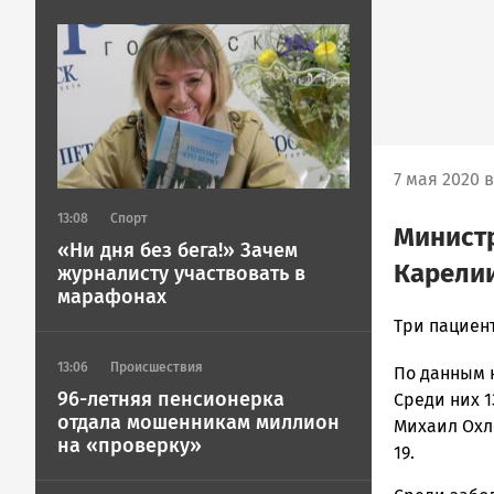
Image
7 мая 2020 в
13:08
Спорт
Министр
«Ни дня без бега!» Зачем
Карели
журналисту участвовать в
марафонах
Юрий
Три пациент
Каулио
13:06
Происшествия
По данным н
Новости
96-летняя пенсионерка
Петрозавод
Среди них 
отдала мошенникам миллион
и
Михаил Охло
на «проверку»
Карелии
19.
|