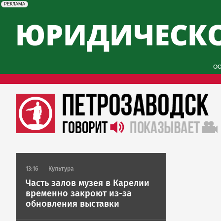
erid: 2SDnjcySKKc
Реклама
РЕКЛАМА
13:16
Культура
Часть залов музея в Карелии
временно закроют из-за
обновления выставки