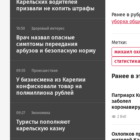
Карельских водителей
призвали не копить штрафы
Ранее в ру
уборка общ
10:50
Здоровый интерес
Врач назвал опасные
Метки
симптомы переедания
арбузов и безопасную норму
михаил ох
статистик
09:55
Происшествия
Ранее в 
У бизнесмена из Карелии
конфисковали товар на
полмиллиона рублей
Патриарх К
заболел
коронавир
09:27
Экономика
2 840
Туристы пополняют
карельскую казну
Охлопков п
жителей К