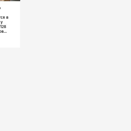
р
ся в
 у
128
ов