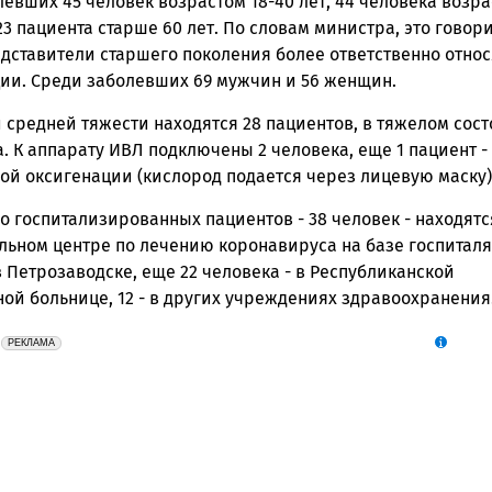
ск
евших 45 человек возрастом 18-40 лет, 44 человека возр
 23 пациента старше 60 лет. По словам министра, это говори
едставители старшего поколения более ответственно относ
ии. Среди заболевших 69 мужчин и 56 женщин.
 средней тяжести находятся 28 пациентов, в тяжелом сос
а. К аппарату ИВЛ подключены 2 человека, еще 1 пациент -
ой оксигенации (кислород подается через лицевую маску)
 госпитализированных пациентов - 38 человек - находятс
ьном центре по лечению коронавируса на базе госпиталя
 Петрозаводске, еще 22 человека - в Республиканской
ой больнице, 12 - в других учреждениях здравоохранения
erid: 2SDnjeFymr3
Реклама
РЕКЛАМА