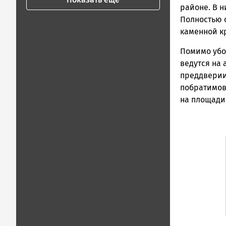
районе. В 
Полностью 
каменной к
Помимо убо
ведутся на 
преддверии
побратимов,
на площади