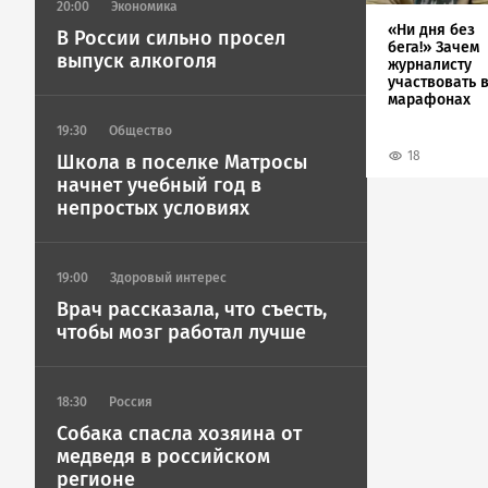
20:00
Экономика
«Ни дня без
В России сильно просел
бега!» Зачем
выпуск алкоголя
журналисту
участвовать 
марафонах
19:30
Общество
18
Школа в поселке Матросы
начнет учебный год в
непростых условиях
19:00
Здоровый интерес
Врач рассказала, что съесть,
чтобы мозг работал лучше
18:30
Россия
Собака спасла хозяина от
медведя в российском
регионе