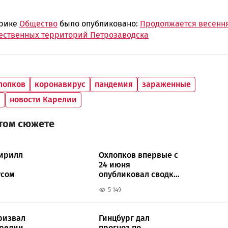
брике
Общество
было опубликовано:
Продолжается весенн
ественных территорий Петрозаводска
лопков
коронавирус
пандемия
зараженные
а
новости Карелии
этом сюжете
ирилл
Охлопков впервые с
24 июня
усом
опубликовал сводку
по коронавирусу
5 149
ризвал
Гинцбург дал
арелии
прогноз по