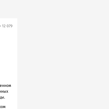
12 079
ренном
нных
цы.
ком