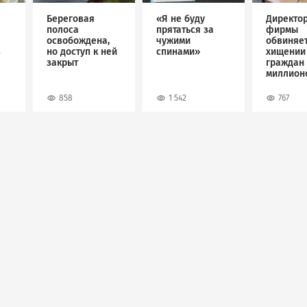
Береговая
«Я не буду
Директо
полоса
прятаться за
фирмы
освобождена,
чужими
обвиняет
в
но доступ к ней
спинами»
хищении
закрыт
граждан 
миллион
рублей
858
1 542
767