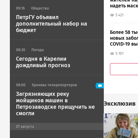
надеть мас
09:16
Общество
5 421
ПетрГУ объявил
дополнительный набор на
бюджет
Более 58 ты
новых забо
COVID-19 в
России
08:30
Погода
5 101
Сегодня в Карелии
дождливый прогноз
08:00
Хроника телерепортеров
Загрязняющих реку
мойщиков машин в
Эксклюзив
Петрозаводске прищучить не
смогли
Image
07
августа