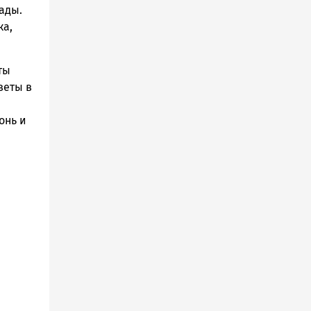
ады.
ка,
ты
веты в
онь и