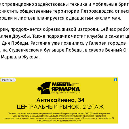
них традиционно задействованы техника и мобильные бриг
очистить общественные территории Петрозаводска от пес
рошки и листьев планируется к двадцатым числам мая.
рки, продолжается обрезка живой изгороди. Сейчас рабо
аллее Дружбы. Также подрядчик чистит клумбы и сажает ц
 Дня Победы. Растения уже появились у Галереи городов-
 на Студенческом и бульваре Победы, в сквере Вечный Ог
 Маршала Жукова.
erid: 2SDnjeFymr3
Реклама
РЕКЛАМА