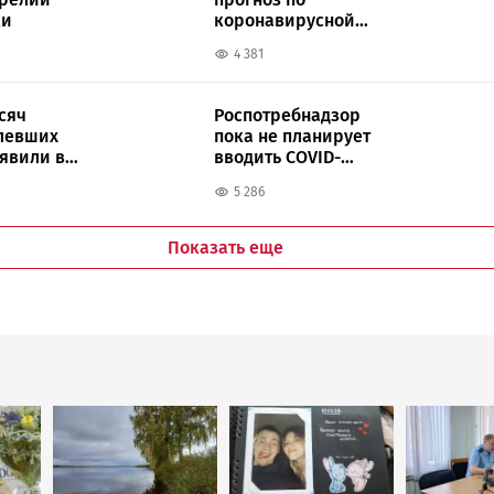
ки
коронавирусной
инфекции в России
4 381
сяч
Роспотребнадзор
левших
пока не планирует
ыявили в
вводить COVID-
ограничения в
5 286
Карелии
Показать еще
Image
Image
Image