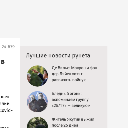
24 679
Лучшие новости рунета
 в
Де Вилье: Макрон и фон
дер Ляйен хотят
развязать войну с
Россией
Бледный огонь:
овек.
вспоминаем группу
релии
«25/17» — великую и
Covid-
(часто) ужасную
Житель Якутии выжил
после 25 дней