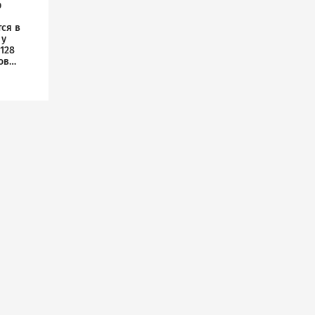
р
ся в
 у
128
ов