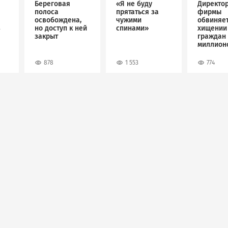
Береговая
«Я не буду
Директо
полоса
прятаться за
фирмы
освобождена,
чужими
обвиняет
в
но доступ к ней
спинами»
хищении
закрыт
граждан 
миллион
рублей
878
1 553
774