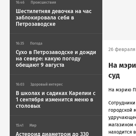
16:46
Происшествия
Шестилетняя девочка на час
заблокировала себя в
Петрозаводске
16:35
Погода
26 февраля 
Сухо в Петрозаводске и дожди
на севере: какую погоду
На мэри
обещают 9 августа
суд
16:03
Здоровый интерес
admintimur
На мэрию П
В школах и садиках Карелии с
Новости
1 сентября изменится меню в
Сотрудники
Петрозавод
столовых
и
городской 
Карелии
удручающее
|
магазином «
15:41
Мир
Петрозавод
находится в
Астероид диаметром до 330