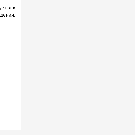
уется в
дения.