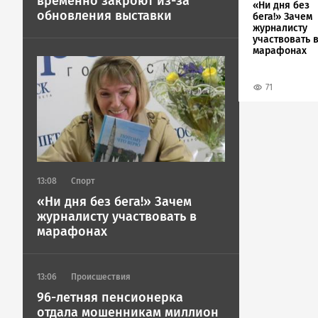
временно закроют из-за
«Ни дня без
обновления выставки
бега!» Зачем
журналисту
участвовать 
марафонах
Image
71
13:08
Спорт
«Ни дня без бега!» Зачем
журналисту участвовать в
марафонах
13:06
Происшествия
96-летняя пенсионерка
отдала мошенникам миллион