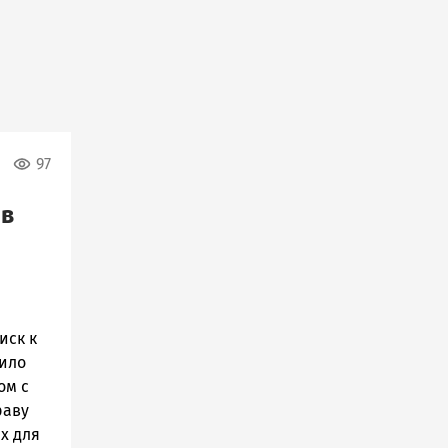
97
 в
иск к
жило
ом с
раву
х для