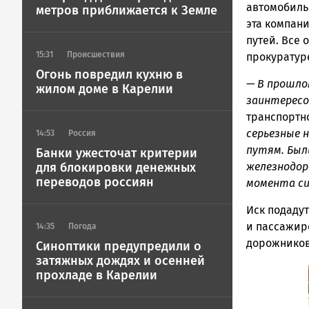
ГОВОРИТ
автомобиль
метров приближается к Земле
эта компани
путей. Все 
15:31
Происшествия
прокуратур
Огонь повредил кухню в
— В прошло
жилом доме в Карелии
заинтерес
транспортн
серьезные 
14:53
Россия
путям. Был
Банки ужесточат критерии
для блокировки денежных
железнодор
переводов россиян
момента си
Иск подадут
и пассажир
14:35
Погода
дорожников
Синоптики предупредили о
затяжных дождях и осенней
прохладе в Карелии