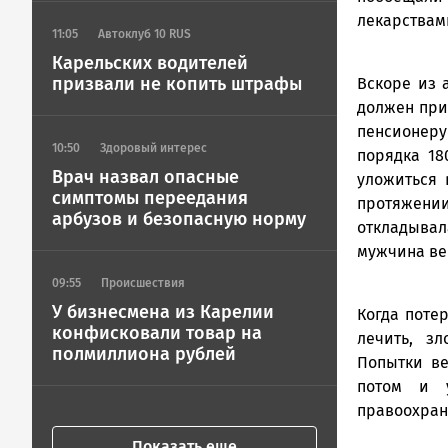
лекарствам
11:05
Автоклуб 10 RUS
Карельских водителей
призвали не копить штрафы
Вскоре из 
должен прис
пенсионеру
10:50
Здоровый интерес
порядка 18
Врач назвал опасные
уложиться 
симптомы переедания
протяжен
арбузов и безопасную норму
откладыва
мужчина ве
09:55
Происшествия
У бизнесмена из Карелии
Когда потер
конфисковали товар на
лечить, з
полмиллиона рублей
Попытки ве
потом и 
правоохран
Показать еще