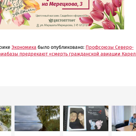
брике
Экономика
было опубликовано:
Профсоюзы Северо-
виабазы предрекают «смерть гражданской авиации Каре
Image
Image
Image