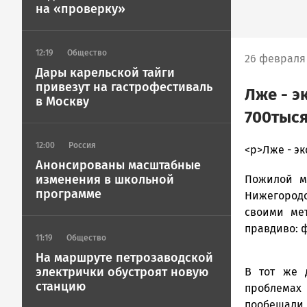
на «проверку»
12:19
Общество
26 февраля 
Дары карельской тайги
привезут на гастрофестиваль
Лже - э
в Москву
700тыся
12:00
Россия
admintimur
<p>Лже - э
Анонсированы масштабные
Новости
изменения в школьной
Пожилой м
Петрозавод
программе
и
Нижегородс
Карелии
своими ме
|
правдиво: 
11:19
Общество
Петрозавод
ГОВОРИТ
На маршруте петрозаводской
электрички обустроят новую
В тот же 
станцию
проблемах 
пообещали