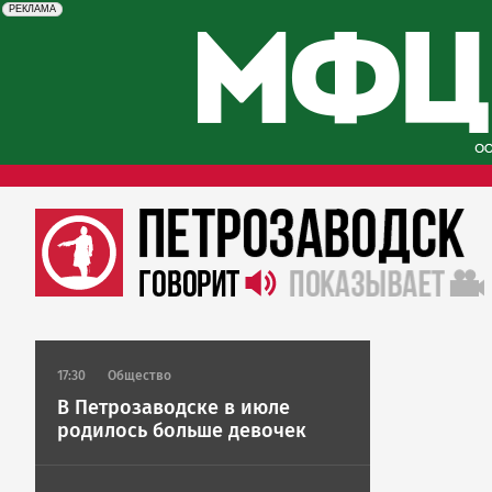
erid: 2SDnjcySKKc
Реклама
РЕКЛАМА
17:30
Общество
В Петрозаводске в июле
родилось больше девочек