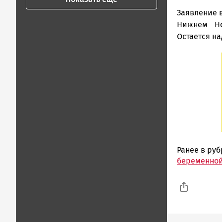
Заявление 
Нижнем Но
Остается на
Ранее в ру
беременной