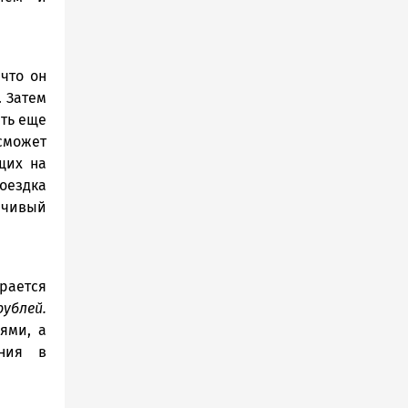
что он
. Затем
ить еще
сможет
щих на
ездка
рчивый
ирается
ублей.
ями, а
ния в