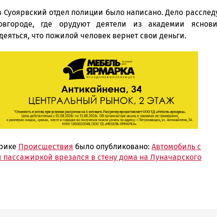
в Суоярвский отдел полиции было написано. Дело расслед
вгороде, где орудуют деятели из академии яснови
деяться, что пожилой человек вернет свои деньги.
брике
Происшествия
было опубликовано:
Автомобиль с
 пассажиркой врезался в стену дома на Луначарского