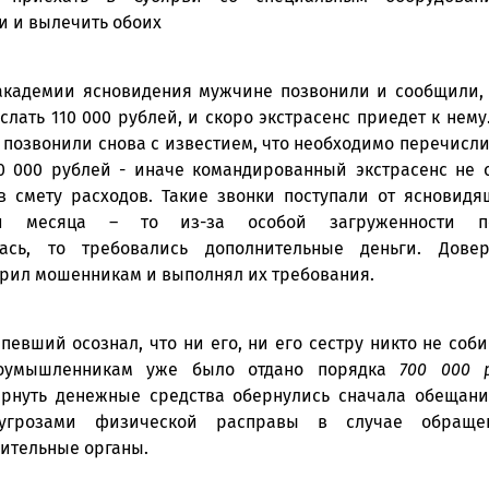
и и вылечить обоих
академии ясновидения мужчине позвонили и сообщили, 
лать 110 000 рублей, и скоро экстрасенс приедет к нему
 позвонили снова с известием, что необходимо перечисл
0 000 рублей - иначе командированный экстрасенс не 
в смету расходов. Такие звонки поступали от ясновидя
ии месяца – то из-за особой загруженности по
лась, то требовались дополнительные деньги. Дове
рил мошенникам и выполнял их требования.
певший осознал, что ни его, ни его сестру никто не соб
лоумышленникам уже было отдано порядка
700 000 р
рнуть денежные средства обернулись сначала обещани
угрозами физической расправы в случае обраще
ительные органы.