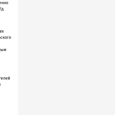
енно
/д
ех
ьского
ным
телей
я