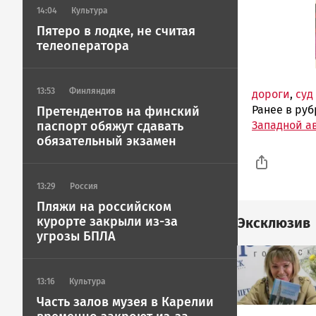
14:04
Культура
Пятеро в лодке, не считая
телеоператора
13:53
Финляндия
дороги
,
суд
Ранее в ру
Претендентов на финский
Западной а
паспорт обяжут сдавать
обязательный экзамен
13:29
Россия
Пляжи на российском
курорте закрыли из-за
Эксклюзив
угрозы БПЛА
Image
13:16
Культура
Часть залов музея в Карелии