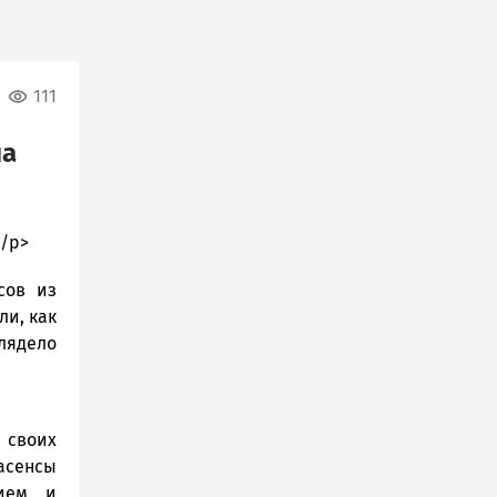
111
на
</p>
сов из
и, как
лядело
 своих
асенсы
нием и