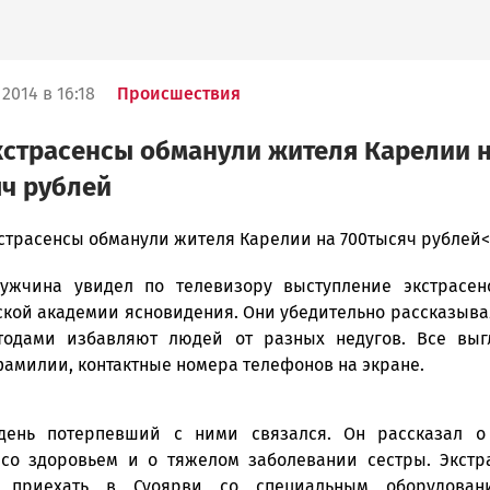
2014 в 16:18
Происшествия
кстрасенсы обманули жителя Карелии 
ч рублей
кстрасенсы обманули жителя Карелии на 700тысяч рублей
ужчина увидел по телевизору выступление экстрасен
ска
кой академии ясновидения. Они убедительно рассказывал
тодами избавляют людей от разных недугов. Все выг
фамилии, контактные номера телефонов на экране.
ск
день потерпевший с ними связался. Он рассказал о
со здоровьем и о тяжелом заболевании сестры. Экстр
 приехать в Суоярви со специальным оборудова