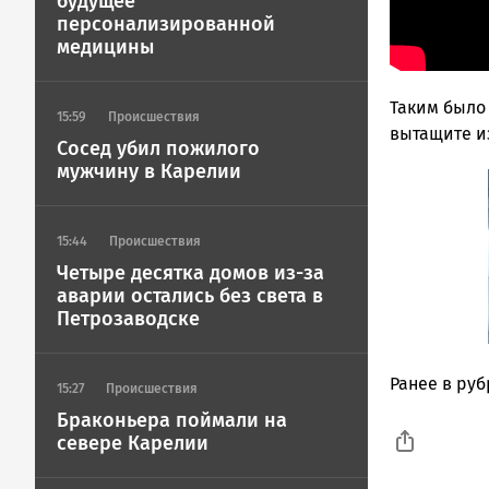
будущее
персонализированной
медицины
Таким было 
15:59
Происшествия
вытащите из
Сосед убил пожилого
мужчину в Карелии
15:44
Происшествия
Четыре десятка домов из-за
аварии остались без света в
Петрозаводске
Ранее в ру
15:27
Происшествия
Браконьера поймали на
севере Карелии