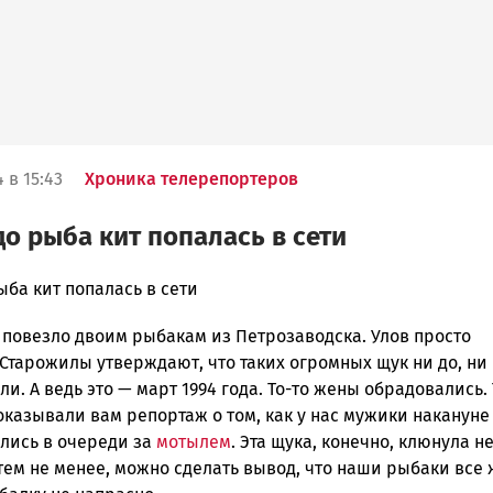
 в 15:43
Хроника телерепортеров
о рыба кит попалась в сети
ба кит попалась в сети
 повезло двоим рыбакам из Петрозаводска. Улов просто
ска
Старожилы утверждают, что таких огромных щук ни до, ни
и. А ведь это — март 1994 года. То-то жены обрадовались.
казывали вам репортаж о том, как у нас мужики накануне
ск
ались в очереди за
мотылем
. Эта щука, конечно, клюнула не
тем не менее, можно сделать вывод, что наши рыбаки все 