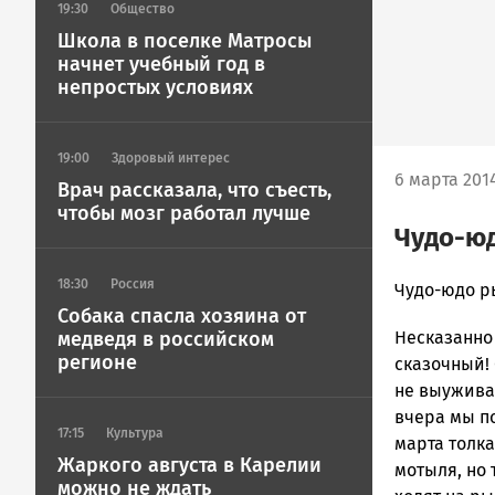
19:30
Общество
Школа в поселке Матросы
начнет учебный год в
непростых условиях
19:00
Здоровый интерес
6 марта 2014
Врач рассказала, что съесть,
чтобы мозг работал лучше
Чудо-юд
18:30
Россия
admintimur
Чудо-юдо ры
Собака спасла хозяина от
Новости
медведя в российском
Несказанно
Петрозавод
регионе
и
сказочный! 
Карелии
не выуживал
|
вчера мы по
17:15
Культура
Петрозавод
марта толк
ГОВОРИТ
Жаркого августа в Карелии
мотыля, но 
можно не ждать