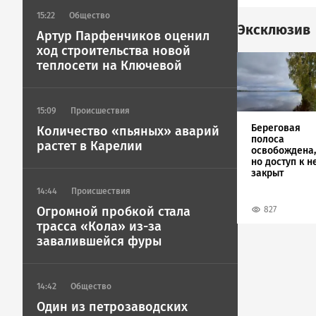
15:22
Общество
Эксклюзив
Артур Парфенчиков оценил
ход строительства новой
Image
теплосети на Ключевой
15:09
Происшествия
Береговая
Количество «пьяных» аварий
полоса
растет в Карелии
освобождена,
но доступ к н
закрыт
14:44
Происшествия
Огромной пробкой стала
827
трасса «Кола» из-за
завалившейся фуры
14:42
Общество
Один из петрозаводских