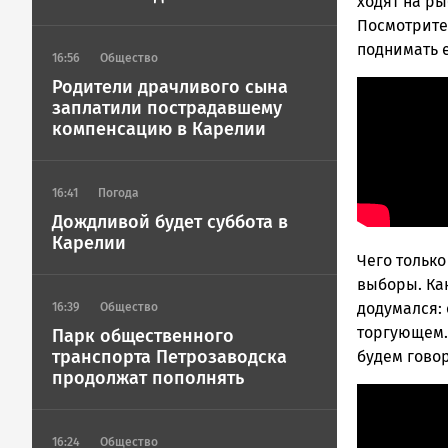
ходят на ры
Посмотрите
поднимать е
16:56
Общество
Родители драчливого сына
заплатили пострадавшему
компенсацию в Карелии
16:41
Погода
Дождливой будет суббота в
Карелии
Чего только
выборы. Как
додумался:
16:39
Общество
торгующем…
Парк общественного
транспорта Петрозаводска
будем говор
продолжат пополнять
16:24
Общество