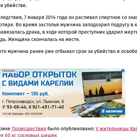
в убийстве.
ск
ледствия, 7 января 2014 года он распивал спиртное со зн
ртире. Во время застолья мужчина заподозрил подругу в 
завязалась драка, в ходе которой преступник ударил жерт
дь. Женщина скончалась на месте.
что мужчина ранее уже отбывал срок за убийство и освоб
erid: 2SDnjdqwufn
Реклама
РЕКЛАМА
брике
Происшествия
было опубликовано:
У жительницы Ка
ее 60 кг сосновых шишек