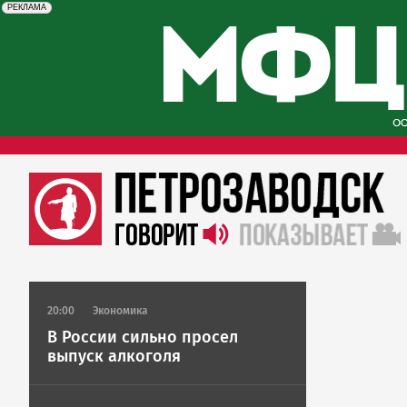
erid: 2SDnjcySKKc
Реклама
РЕКЛАМА
20:00
Экономика
В России сильно просел
выпуск алкоголя