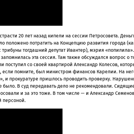
 страсти 20 лет назад кипели на сессии Петросовета. Деньг
ло положено потратить на Концепцию развития города (ка
 трибуны тогдашний депутат Ивантер), мэрия «попилила».
 запомнилась эта сессия. Там также обсуждался вопрос о т
и поступил со своей квартирой Александр Колесов, котор
, если помните, был министром финансов Карелии. На нег
л», и прокуратуре пришлось проводить проверку. Наруше
е было. В суд передавать дело не рекомендовали. Сидящие
осовали и за это тоже. В том числе — и Александр Семено
й персоной.