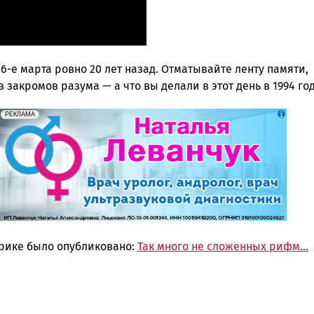
6-е марта ровно 20 лет назад. Отматывайте ленту памяти,
 закромов разума — а что вы делали в этот день в 1994 го
erid: 2SDnjek5YUa
Реклама
РЕКЛАМА
брике было опубликовано:
Так много не сложенных рифм…