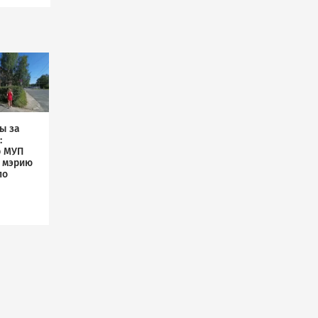
ы за
:
р МУП
л мэрию
по