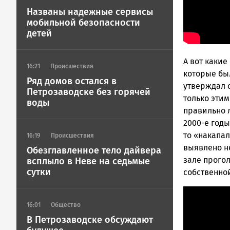
Названы надежные сервисы
мобильной безопасности
детей
А вот какие
16:21
Происшествия
которые бы
Ряд домов остался в
утверждал с
Петрозаводске без горячей
только этим
воды
правильно л
2000-е годы
то «накапа
16:19
Происшествия
выявлено н
Обезглавленное тело дайвера
зале прогол
всплыло в Неве на седьмые
сутки
собственно
16:01
Общество
В Петрозаводске обсуждают