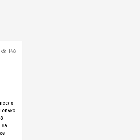
148
 после
 Только
 8
 на
же