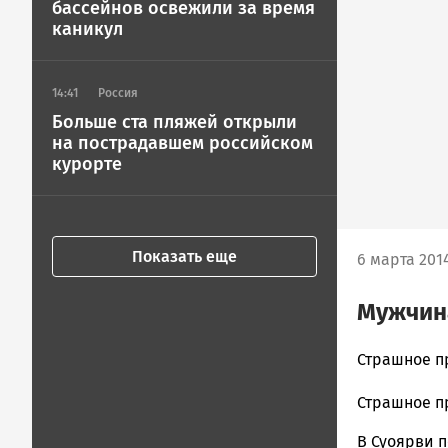
бассейнов освежили за время
каникул
14:41
Россия
Больше ста пляжей открыли
на пострадавшем российском
курорте
Показать еще
6 марта 2014
Мужчина
admintimur
Страшное п
Новости
Страшное п
Петрозавод
и
В Суоярви 
Карелии