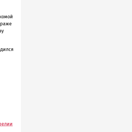
акомой
краже
ву
одился
релии