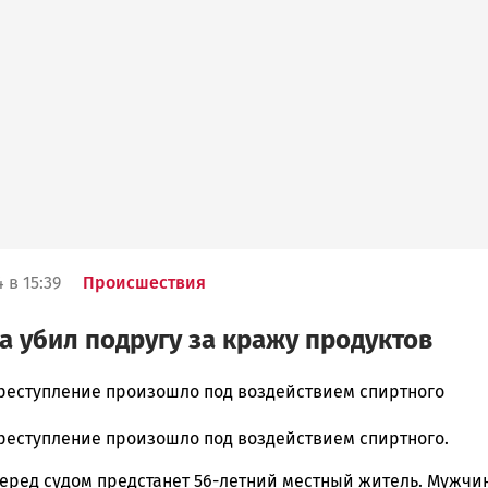
 в 15:39
Происшествия
 убил подругу за кражу продуктов
реступление произошло под воздействием спиртного
реступление произошло под воздействием спиртного.
ска
перед судом предстанет 56-летний местный житель. Мужчи