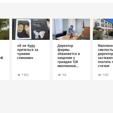
Image
Image
Image
«Я не буду
Директор
Миллион
прятаться за
фирмы
смелость
чужими
обвиняется в
директо
ей
спинами»
хищении у
застави
граждан 128
платить 
миллионов
счетам
рублей
1 503
745
1 651