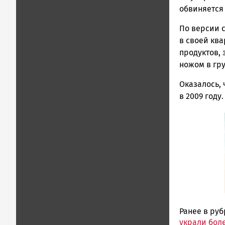
обвиняется 
|
Петрозавод
По версии с
ГОВОРИТ
в своей ква
продуктов, 
ножом в гру
Оказалось, 
в 2009 году.
Ранее в ру
украли бол