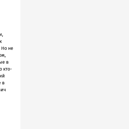
и,
к
 Но не
ом,
ые в
о кто-
ний
 в
вич