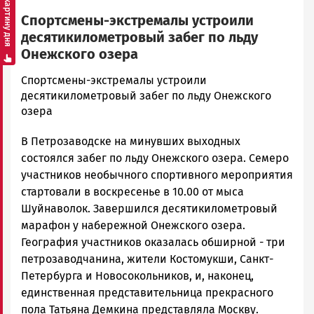
Смотреть картину дня
Спортсмены-экстремалы устроили
десятикилометровый забег по льду
Онежского озера
admintimur
Спортсмены-экстремалы устроили
Новости
десятикилометровый забег по льду Онежского
Петрозаводска
озера
и
В Петрозаводске на минувших выходных
Карелии
|
состоялся забег по льду Онежского озера. Семеро
Петрозаводск
участников необычного спортивного мероприятия
ГОВОРИТ
стартовали в воскресенье в 10.00 от мыса
Шуйнаволок. Завершился десятикилометровый
марафон у набережной Онежского озера.
География участников оказалась обширной - три
петрозаводчанина, жители Костомукши, Санкт-
Петербурга и Новосокольников, и, наконец,
единственная представительница прекрасного
пола Татьяна Демкина представляла Москву.