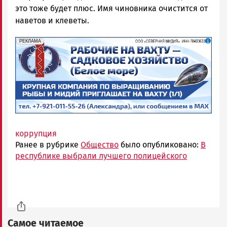
это тоже будет плюс. Имя чиновника очистится от
наветов и клеветы.
erid: 2SDnjf467GP
Реклама
РЕКЛАМА
коррупция
Ранее в рубрике
Общество
было опубликовано:
В
республике выбрали лучшего полицейского
Самое читаемое