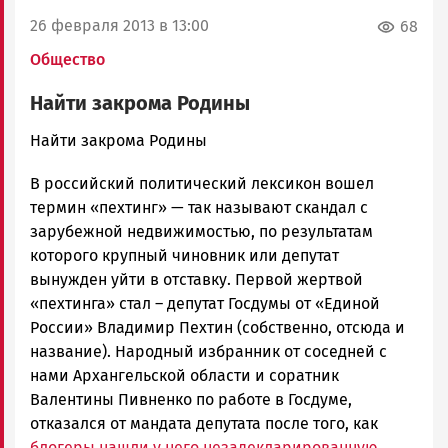
26 февраля 2013 в 13:00
68
Общество
Найти закрома Родины
admintimur
Найти закрома Родины
Новости
В российский политический лексикон вошел
Петрозаводска
и
термин «пехтинг» — так называют скандал с
Карелии
зарубежной недвижимостью, по результатам
|
которого крупный чиновник или депутат
Петрозаводск
вынужден уйти в отставку. Первой жертвой
ГОВОРИТ
«пехтинга» стал – депутат Госдумы от «Единой
России» Владимир Пехтин (собственно, отсюда и
название). Народный избранник от соседней с
нами Архангельской области и соратник
Валентины Пивненко по работе в Госдуме,
отказался от мандата депутата после того, как
блогеры нашли у него незадекларированную