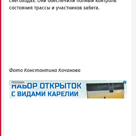
снегоходах. Они обеспечили полный контроль
состояния трассы и участников забега.
Фото Константина Кочанова
erid: 2SDnjdqwufn
Реклама
РЕКЛАМА