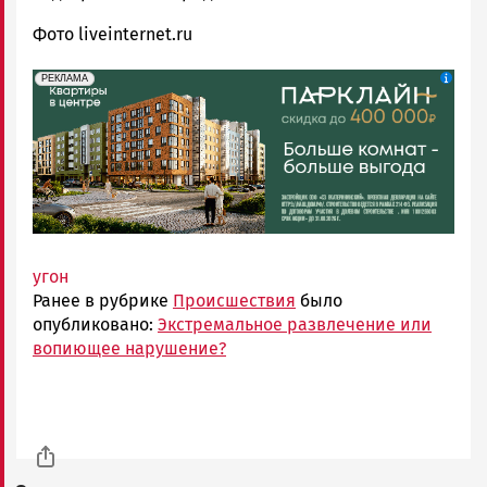
Фото liveinternet.ru
erid: 2SDnjdeSPnB
Реклама
РЕКЛАМА
угон
Ранее в рубрике
Происшествия
было
опубликовано:
Экстремальное развлечение или
вопиющее нарушение?