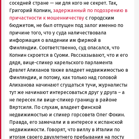
соседней стране — ни для кого не секрет. Так,
Григорий Копнин,
задержанный по подозрению в
причастности к мошенничеству
с городским
бюджетом, не был отпущен под залог именно по
причине того, что у суда наличествовала
информация о владении им фирмой в
Финляндии. Соответственно, суд опасался, что
Копнин скроется в Суоми. Рассказывают, что и его
дядя, вице-спикер карельского парламента
Девлет Алиханов также владеет недвижимостью в
Финляндии, и потому, как только над головой
Алиханова начинают сгущаться тучи, журналисты
тут же начинают интересоваться друг у друга – а
не пересек ли вице-спикер границу в районе
Вяртсиля. По слухам, владеет финской
недвижимостью и спикер горсовета Олег Фокин.
Правда, его замечали и в интересе к испанской
недвижимости. Говорят, что виллу в Италии по
итогам своего двухлетнего пребывания на посту