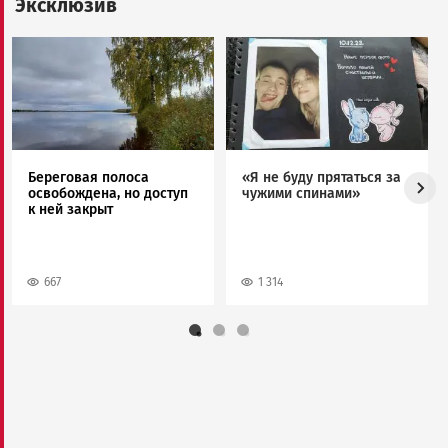
Эксклюзив
Image
Image
Береговая полоса
«Я не буду прятаться за
освобождена, но доступ
чужими спинами»
к ней закрыт
667
1 314