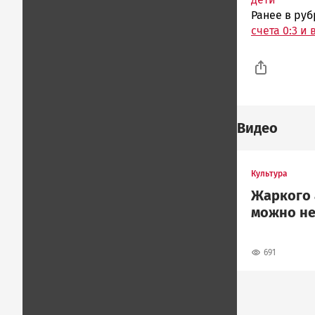
Ранее в ру
счета 0:3 и
Видео
Культура
Жаркого 
можно не
691