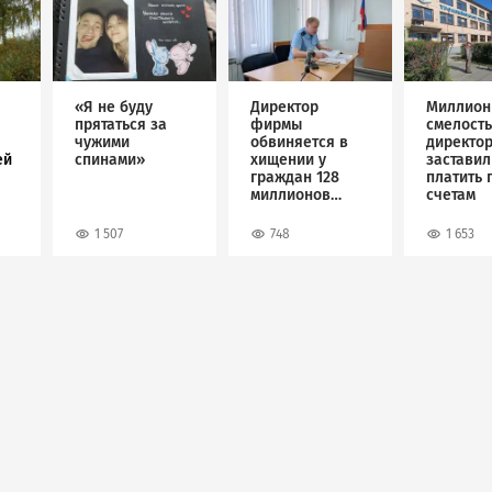
Image
Image
Image
«Я не буду
Директор
Миллион
прятаться за
фирмы
смелость
чужими
обвиняется в
директо
ей
спинами»
хищении у
застави
граждан 128
платить 
миллионов
счетам
рублей
1 507
748
1 653