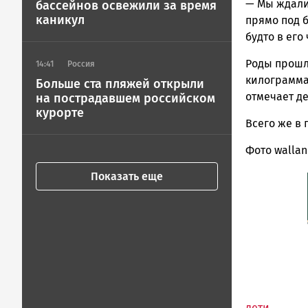
— Мы ждали 
бассейнов освежили за время
ГОВОРИТ
каникул
прямо под б
будто в его 
Роды прошли
14:41
Россия
килограмма.
Больше ста пляжей открыли
отмечает де
на пострадавшем российском
курорте
Всего же в
Фото wallan
Показать еще
дети