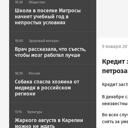
19:30
Общество
Школа в поселке Матросы
начнет учебный год в
непростых условиях
19:00
Здоровый интерес
9 января 20
Врач рассказала, что съесть,
чтобы мозг работал лучше
Кредит 
петроза
18:30
Россия
Собака спасла хозяина от
admintimur
Кредит зас
медведя в российском
Новости
регионе
В декабре 
Петрозавод
и
неизвестн
Карелии
17:15
Культура
Во всех сл
|
Жаркого августа в Карелии
снять за ум
Петрозавод
можно не ждать