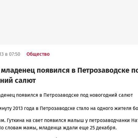
3 в 07:50
Общество
младенец появился в Петрозаводске п
ний салют
денец появился в Петрозаводске под новогодний салют
нуту 2013 года в Петрозаводске стало на одного жителя б
ска
м. Гуткина на свет появился малыш у петрозаводчанки На
По словам мамы, младенца ждали еще 25 декабря.
ск