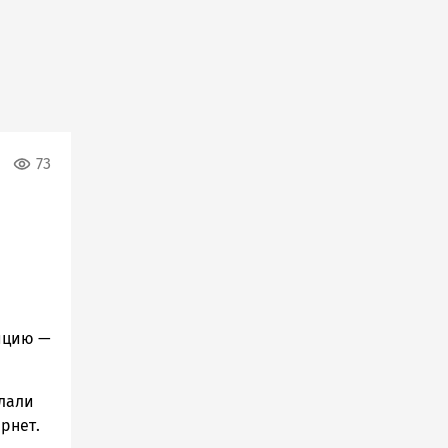
73
лицию —
лали
рнет.