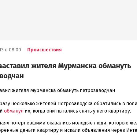
13 в 08:00
Происшествия
заставил жителя Мурманска обмануть
водчан
тавил жителя Мурманска обмануть петрозаводчан
сразу несколько жителей Петрозаводска обратились в по
ска
ый
обманул
их, когда они пытались снять у него квартиру.
учаях потерпевшими оказались молодые люди, которые же
еренные деньги квартиру и искали объявления через Инте
ск