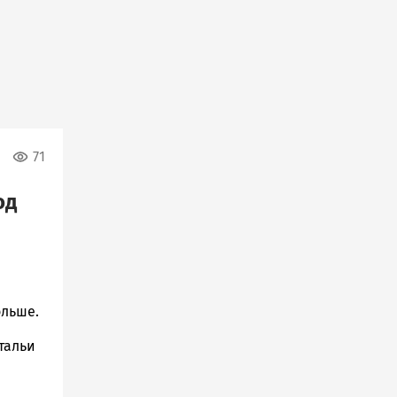
71
од
ольше.
тальи