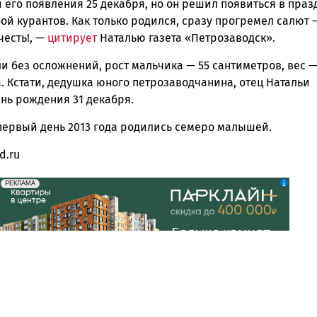
его появления 25 декабря, но он решил появиться в праз
ой курантов. Как только родился, сразу прогремел салют 
честь!
, —
цитирует
Наталью газета «Петрозаводск».
 без осложнений, рост мальчика — 55 сантиметров, вес — 
 Кстати, дедушка юного петрозаводчанина, отец Натальи
нь рождения 31 декабря.
 первый день 2013 года родились семеро малышей.
d.ru
erid: 2SDnjdeSPnB
Реклама
РЕКЛАМА