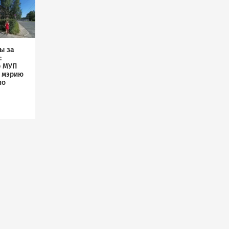
ы за
:
р МУП
л мэрию
по