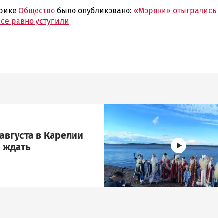
брике
Общество
было опубликовано:
«Моряки» отыгрались 
 все равно уступили
Image
августа в Карелии
 ждать