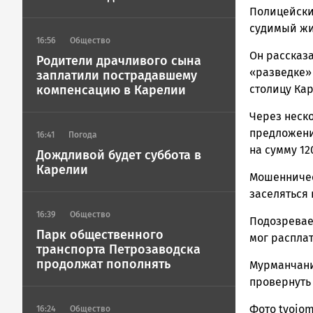
ГОВОРИТ
Полицейски
судимый жи
16:56
Общество
Он рассказа
Родители драчливого сына
«разведке» 
заплатили пострадавшему
компенсацию в Карелии
столицу Кар
Через неско
предложени
16:41
Погода
на сумму 12
Дождливой будет суббота в
Карелии
Мошенничес
заселяться 
16:39
Общество
Подозревае
Парк общественного
мог расплат
транспорта Петрозаводска
продолжат пополнять
Мурманчанин
провернуть 
Фото tvoiom
16:24
Общество