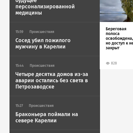
будущее
Image
персонализированной
медицины
Береговая
15:59
Происшествия
полоса
освобождена,
Сосед убил пожилого
но доступ к н
мужчину в Карелии
закрыт
828
15:44
Происшествия
Четыре десятка домов из-за
аварии остались без света в
Петрозаводске
15:27
Происшествия
Браконьера поймали на
севере Карелии