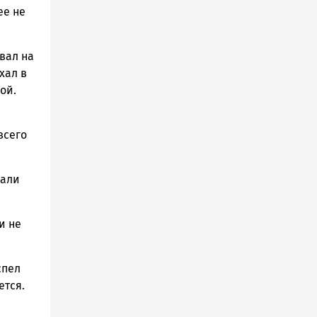
ее не
вал на
хал в
ой.
всего
хали
и не
спел
ется.