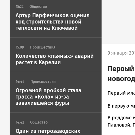
15:22
Общество
Артур Парфенчиков оценил
ход строительства новой
теплосети на Ключевой
15:09
Происшествия
9 января 201
Количество «пьяных» аварий
растет в Карелии
Первый 
новогод
14:44
Происшествия
Огромной пробкой стала
admintimur
Первый мла
трасса «Кола» из-за
Новости
завалившейся фуры
В первую ми
Петрозавод
и
В роддоме и
Карелии
14:42
Общество
Павловой. 
|
Один из петрозаводских
Петрозавод