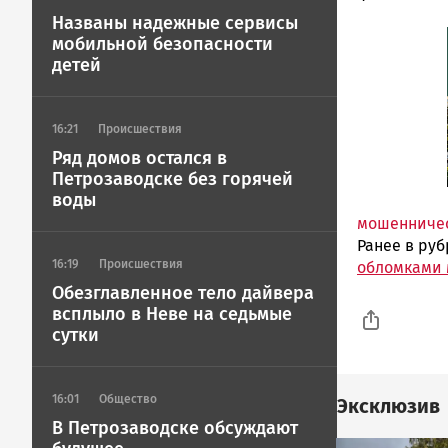
Названы надежные сервисы
мобильной безопасности
детей
16:21
Происшествия
Ряд домов остался в
Петрозаводске без горячей
воды
мошенниче
Ранее в ру
16:19
Происшествия
обломками 
Обезглавленное тело дайвера
всплыло в Неве на седьмые
сутки
16:01
Общество
Эксклюзив
В Петрозаводске обсуждают