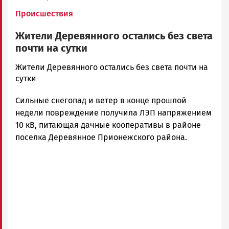
Происшествия
Жители Деревянного остались без света
почти на сутки
admintimur
Жители Деревянного остались без света почти на
Новости
сутки
Петрозаводска
Сильные снегопад и ветер в конце прошлой
и
Карелии
недели повреждение получила ЛЭП напряжением
|
10 кВ, питающая дачные кооперативы в районе
Петрозаводск
поселка Деревянное Прионежского района.
ГОВОРИТ