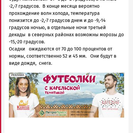
-2,-7 градусов. В конце месяца вероятно
прохождение волн холода, температура
понизится до -2,-7 градусов днем и до -9,-14
градусов ночью, в отдельные ночи третьей
декады в северных районах возможны морозы до
-15,-20 градусов.
Осадки ожидаются от 70 до 100 процентов от
нормы, соответственно 52 и 45 мм. Они будут в
виде дождя, снега.
erid: Pb3XmBtzt7qh4nNaikXnuHE1bzSb6Vb4eeL28Ue
Реклама
РЕКЛАМА