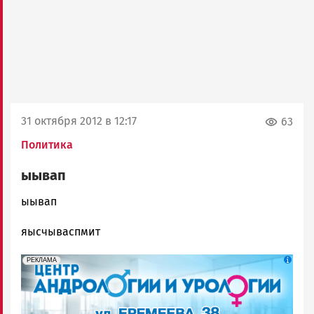
31 октября 2012 в 12:17
63
Политика
ыывап
admintimur
ыывап
Новости
яысчываспмит
Петрозаводска
и
erid: 2SDnjek5YUa
Реклама
Карелии
РЕКЛАМА
|
Петрозаводск
ГОВОРИТ