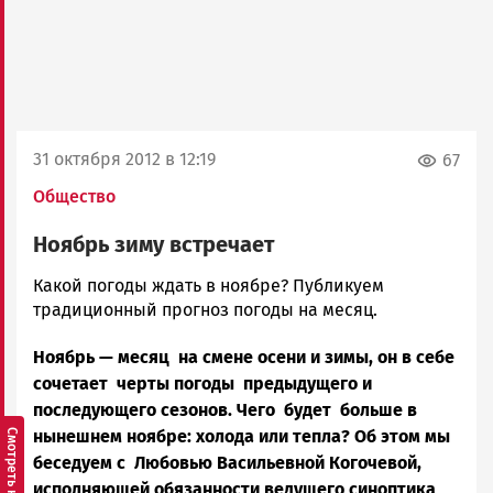
31 октября 2012 в 12:19
67
Общество
Ноябрь зиму встречает
admintimur
Какой погоды ждать в ноябре? Публикуем
Новости
традиционный прогноз погоды на месяц.
Петрозаводска
Ноябрь — месяц на смене осени и зимы, он в себе
и
Карелии
сочетает черты погоды предыдущего и
|
последующего сезонов. Чего будет больше в
Петрозаводск
нынешнем ноябре: холода или тепла? Об этом мы
ГОВОРИТ
беседуем с Любовью Васильевной Когочевой,
исполняющей обязанности ведущего синоптика