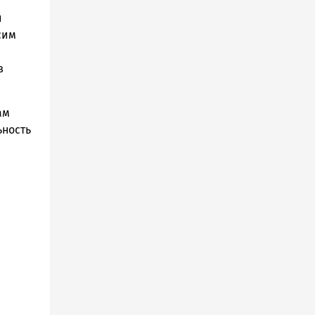
й
сим
в
ам
ьность