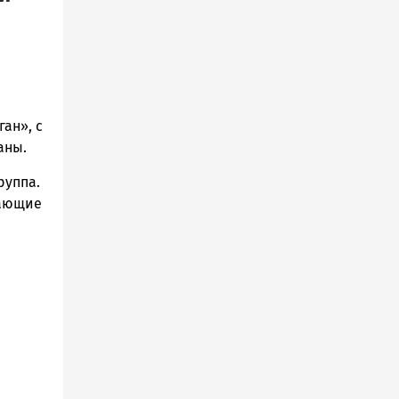
ан», с
аны.
руппа.
гающие