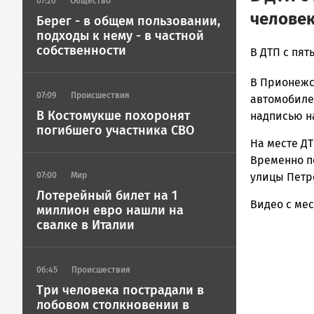
07:20
Общество
человек
Берег - в общем пользовании,
подходы к нему - в частной
собственности
admintimur
В ДТП с пя
Новости
В Прионежск
Петрозавод
07:09
Происшествия
и
автомобилей
Карелии
В Костомукше похоронят
надписью н
|
погибшего участника СВО
На месте ДТ
Петрозавод
ГОВОРИТ
Временно п
улицы Петр
07:00
Мир
Лотерейный билет на 1
Видео с ме
миллион евро нашли на
свалке в Италии
06:45
Происшествия
Три человека пострадали в
лобовом столкновении в