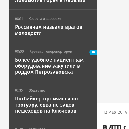
Локомотив горел в Карелии
08:11
Красота и здоровье
Россиянам назвали врагов
молодости
08:00
Хроника телерепортеров
Более удобное пациенткам
оборудование закупили в
роддом Петрозаводска
07:35
Общество
Питбайкер промчался по
тротуару, едва не задев
пешеходов на Ключевой
12 мая 2014 
В ДТП с