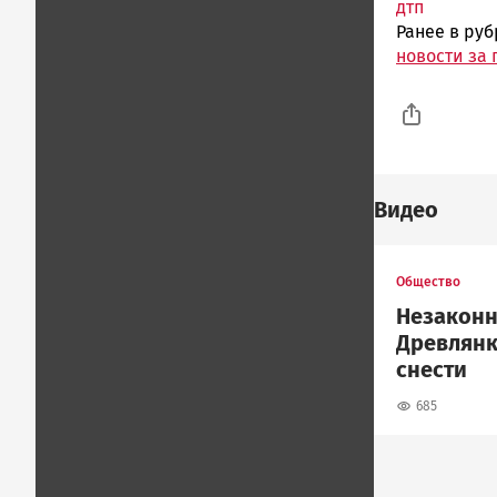
дтп
Ранее в ру
новости за 
Видео
Общество
Незаконн
Древлянк
снести
685