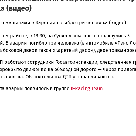
а (видео)
тью машинами в Карелии погибло три человека (видео)
ом районе, в 18-30, на Суоярвском шоссе столкнулись 5
ска
. В аварии погибло три человека (в автомобиле «Рено Лог
а боковой двери такси «Каретный двор»), двое травмиров
П работают сотрудники Госавтоинспекции, следственная г
ск
ерекрыто движение на объездной дороге — через приле
озаводска. Обстоятельства ДТП устанавливаются.
ста аварии появилось в группе
K-Racing Team