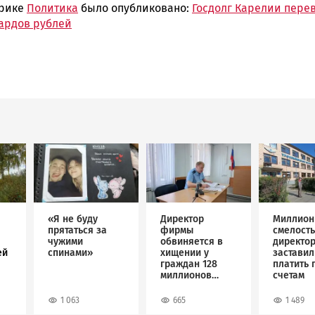
брике
Политика
было опубликовано:
Госдолг Карелии пере
иардов рублей
Image
Image
Image
«Я не буду
Директор
Миллион
прятаться за
фирмы
смелость
чужими
обвиняется в
директо
ей
спинами»
хищении у
застави
граждан 128
платить 
миллионов
счетам
рублей
1 063
665
1 489