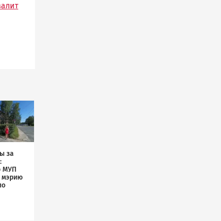
валит
ы за
:
р МУП
л мэрию
по