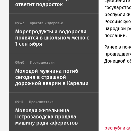
ГОВОРИТ
суверените
ответит подросток
государств
республики
Российскую
09:42
Красота и здоровье
народной р
Морепродукты и водоросли
послании.
появятся в школьном меню с
1 сентября
Ранее в пон
прошедшего
Донецкой о
09:40
Происшествия
Молодой мужчина погиб
сегодня в страшной
дорожной аварии в Карелии
09:17
Происшествия
Молодая жительница
Петрозаводска продала
машину ради аферистов
республика