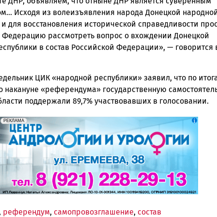
те ДНР, объявляем, что отныне ДНР является суверенным
ом… Исходя из волеизъявления народа Донецкой народно
 и для восстановления исторической справедливости про
 Федерацию рассмотреть вопрос о вхождении Донецкой
еспублики в состав Российской Федерации», — говорится 
едельник ЦИК «народной республики» заявил, что по итог
 накануне «референдума» государственную самостоятел
бласти поддержали 89,7% участвовавших в голосовании.
erid: 2SDnjek5YUa
Реклама
РЕКЛАМА
,
референдум
,
самопровозглашение
,
состав