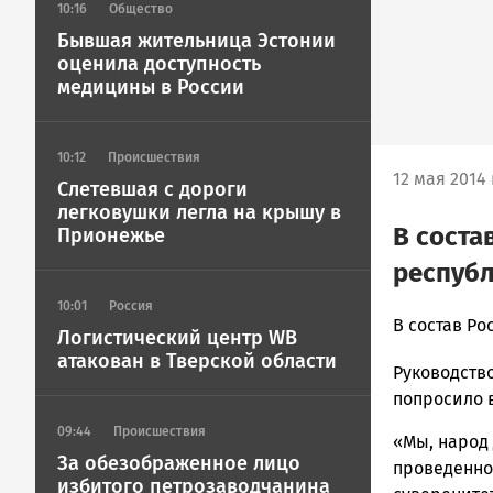
10:16
Общество
Бывшая жительница Эстонии
оценила доступность
медицины в России
10:12
Происшествия
12 мая 2014 
Слетевшая с дороги
легковушки легла на крышу в
В соста
Прионежье
респуб
10:01
Россия
admintimur
В состав Р
Логистический центр WB
Новости
атакован в Тверской области
Руководств
Петрозавод
и
попросило 
Карелии
09:44
Происшествия
«Мы, народ
|
За обезображенное лицо
проведенног
Петрозавод
избитого петрозаводчанина