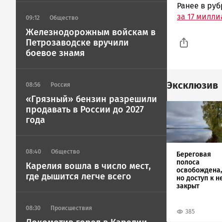
Ранее в ру
за 17 милл
09:12
Общество
Железнодорожным войскам в
Петрозаводске вручили
боевое знамя
Эксклюзив
08:56
Россия
«Грязный» бензин разрешили
Image
продавать в России до 2027
года
08:40
Общество
Береговая
полоса
Карелия вошла в число мест,
освобождена,
где дышится легче всего
но доступ к н
закрыт
08:30
Происшествия
385