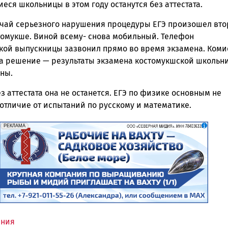
ся школьницы в этом году останутся без аттестата.
чай серьезного нарушения процедуры ЕГЭ произошел вто
томукше. Виной всему- снова мобильный. Телефон
кой выпускницы зазвонил прямо во время экзамена. Коми
а решение — результаты экзамена костомукшской школьн
ны.
з аттестата она не останется. ЕГЭ по физике основным не
 отличие от испытаний по русскому и математике.
erid: 2SDnjf467GP
Реклама
РЕКЛАМА
ения