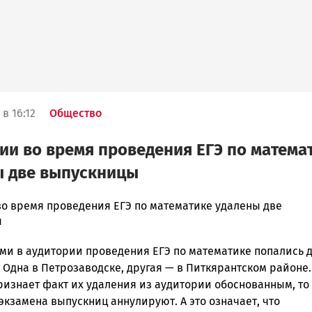
в 16:12
Общество
ии во время проведения ЕГЭ по матема
ы две выпускницы
во время проведения ЕГЭ по математике удалены две
ы
ска
ми в аудитории проведения ЕГЭ по математике попались 
Одна в Петрозаводске, другая — в Питкярантском районе.
ризнает факт их удаления из аудитории обоснованным, то
ск
экзамена выпускниц аннулируют. А это означает, что