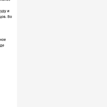
уду и
ов. Во
ное
иде