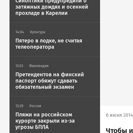
Синоптики предупредили о
затяжных дождях и осенней
прохладе в Карелии
14:04
Культура
Пятеро в лодке, не считая
телеоператора
13:53
Финляндия
Претендентов на финский
паспорт обяжут сдавать
обязательный экзамен
13:29
Россия
Пляжи на российском
6 июня 2014
курорте закрыли из-за
угрозы БПЛА
Чтобы и