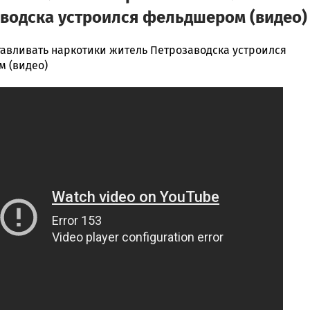
водска устроился фельдшером (видео)
тавливать наркотики житель Петрозаводска устроился
 (видео)
ска
ск