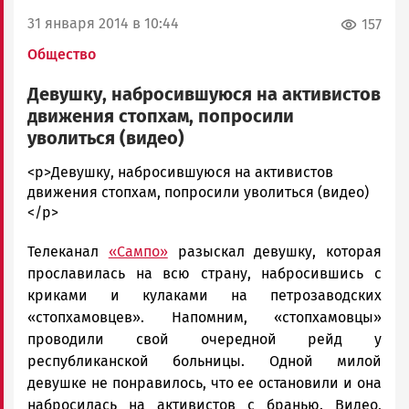
31 января 2014 в 10:44
157
Общество
Девушку, набросившуюся на активистов
движения стопхам, попросили
уволиться (видео)
admintimur
<p>Девушку, набросившуюся на активистов
Новости
движения стопхам, попросили уволиться (видео)
Петрозаводска
</p>
и
Телеканал
«Сампо»
разыскал девушку, которая
Карелии
|
прославилась на всю страну, набросившись с
Петрозаводск
криками и кулаками на петрозаводских
ГОВОРИТ
«стопхамовцев». Напомним, «стопхамовцы»
проводили свой очередной рейд у
республиканской больницы. Одной милой
девушке не понравилось, что ее остановили и она
набросилась на активистов с бранью. Видео,