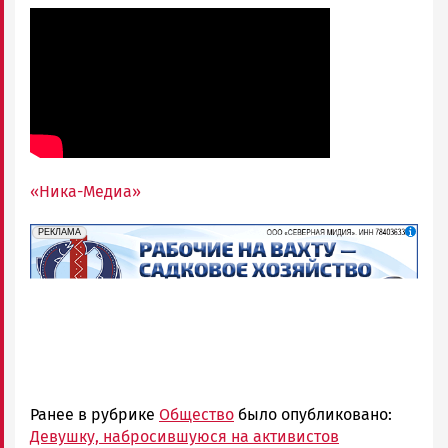
«Ника-Медиа»
erid: 2SDnjf467GP
Реклама
РЕКЛАМА
Ранее в рубрике
Общество
было опубликовано:
Девушку, набросившуюся на активистов