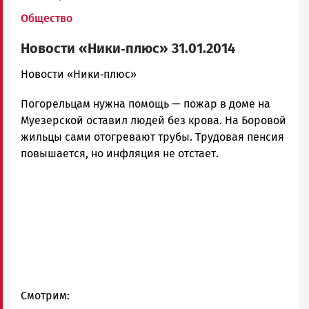
Общество
Новости «Ники‑плюс» 31.01.2014
admintimur
Новости «Ники‑плюс»
Новости
Погорельцам нужна помощь — пожар в доме на
Петрозаводска
и
Муезерской оставил людей без крова. На Боровой
Карелии
жильцы сами отогревают трубы. Трудовая пенсия
|
повышается, но инфляция не отстает.
Петрозаводск
ГОВОРИТ
Смотрим: