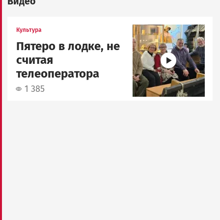
Видео
Image
Культура
Пятеро в лодке, не
считая
телеоператора
1 385