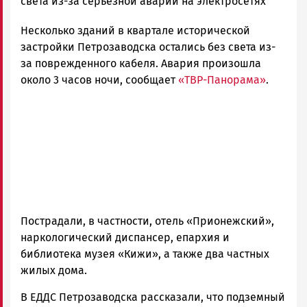
Новости
света из-за серьезной аварии на электросетях
Петрозаводска
Несколько зданий в квартале исторической
и
Карелии
застройки Петрозаводска остались без света из-
|
за поврежденного кабеля. Авария произошла
Петрозаводск
около 3 часов ночи, сообщает
«ТВР-Панорама»
.
ГОВОРИТ
Пострадали, в частности, отель «Прионежский»,
наркологический диспансер, епархия и
библиотека музея «Кижи», а также два частных
жилых дома.
В ЕДДС Петрозаводска рассказали, что подземный