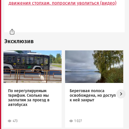
движения стопхам, попросили уволиться (видео)
Эксклюзив
Image
Image
По нерегулируемым
Береговая полоса
тарифам. Сколько мы
освобождена, но доступ
заплатим за проезд в
к ней закрыт
автобусах
473
1 027