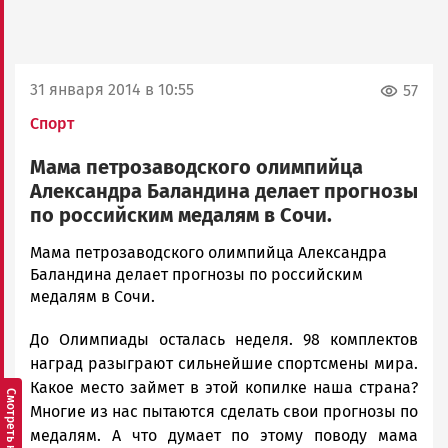
31 января 2014 в 10:55
57
Спорт
Мама петрозаводского олимпийца
Александра Баландина делает прогнозы
по российским медалям в Сочи.
admintimur
Мама петрозаводского олимпийца Александра
Новости
Баландина делает прогнозы по российским
Петрозаводска
медалям в Сочи.
и
До Олимпиады осталась неделя. 98 комплектов
Карелии
|
наград разыграют сильнейшие спортсмены мира.
Петрозаводск
Какое место займет в этой копилке наша страна?
ГОВОРИТ
Многие из нас пытаются сделать свои прогнозы по
медалям. А что думает по этому поводу мама