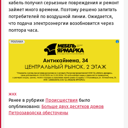
кабель получил серьезные повреждения и ремонт
займет много времени. Поэтому решено запитать
потребителей по воздушной линии. Ожидается,
что подача электроэнергии возобновится через
полтора часа.
erid: 2SDnjeFymr3
Реклама
РЕКЛАМА
жкх
Ранее в рубрике
Происшествия
было
опубликовано:
Больше двух десятков домов
Петрозаводска обесточены