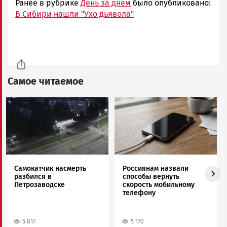
Ранее в рубрике
День за днем
было опубликовано:
В Сибири нашли "Ухо дьявола"
Самое читаемое
Image
Image
Самокатчик насмерть
Россиянам назвали
разбился в
способы вернуть
Петрозаводске
скорость мобильному
телефону
5 817
5 170