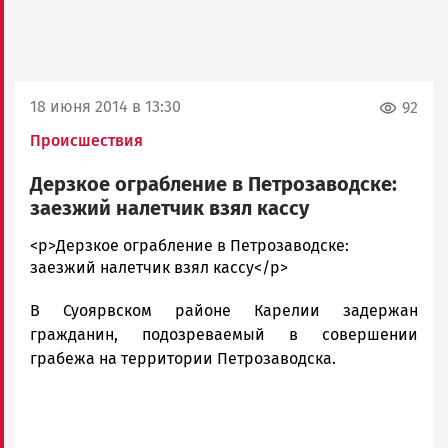
18 июня 2014 в 13:30
92
Происшествия
Дерзкое ограбление в Петрозаводске:
заезжий налетчик взял кассу
admintimur
<p>Дерзкое ограбление в Петрозаводске:
Новости
заезжий налетчик взял кассу</p>
Петрозаводска
В Суоярвском районе Карелии задержан
и
Карелии
гражданин, подозреваемый в совершении
|
грабежа на территории Петрозаводска.
Петрозаводск
ГОВОРИТ