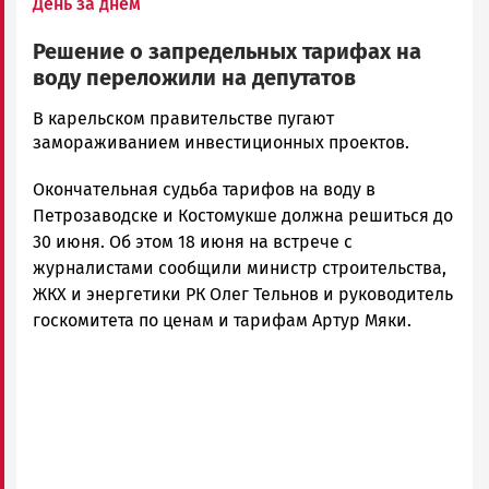
День за днем
Решение о запредельных тарифах на
воду переложили на депутатов
admintimur
В карельском правительстве пугают
Новости
замораживанием инвестиционных проектов.
Петрозаводска
Окончательная судьба тарифов на воду в
и
Карелии
Петрозаводске и Костомукше должна решиться до
|
30 июня. Об этом 18 июня на встрече с
Петрозаводск
журналистами сообщили министр строительства,
ГОВОРИТ
ЖКХ и энергетики РК Олег Тельнов и руководитель
госкомитета по ценам и тарифам Артур Мяки.