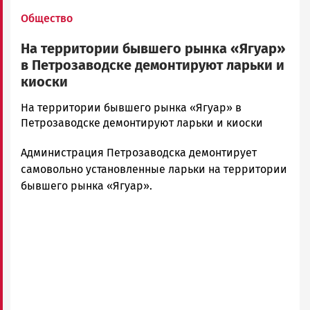
Общество
На территории бывшего рынка «Ягуар»
в Петрозаводске демонтируют ларьки и
киоски
admintimur
На территории бывшего рынка «Ягуар» в
Новости
Петрозаводске демонтируют ларьки и киоски
Петрозаводска
Администрация Петрозаводска демонтирует
и
Карелии
самовольно установленные ларьки на территории
|
бывшего рынка «Ягуар».
Петрозаводск
ГОВОРИТ