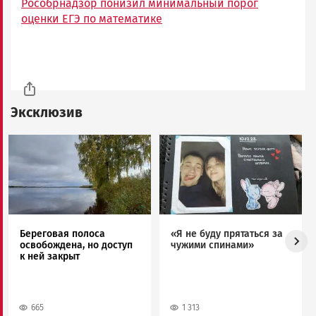
Рособрнадзор понизил минимальный порог
оценки ЕГЭ по математике
Эксклюзив
Image
Image
Береговая полоса
«Я не буду прятаться за
освобождена, но доступ
чужими спинами»
к ней закрыт
665
1 313