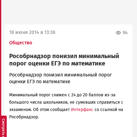
18 июня 2014 в 13:38
94
Общество
Рособрнадзор понизил минимальный
порог оценки ЕГЭ по математике
admintimur
Рособрнадзор понизил минимальный порог
Новости
оценки ЕГЭ по математике
Петрозаводска
и
Минимальный порог снижен с 24 до 20 баллов из-за
Карелии
большого числа школьников, не сумевших справиться с
|
экзаменом. Об этом сообщает
Интерфакс
со ссылкой на
Петрозаводск
Рособрнадзор.
ГОВОРИТ