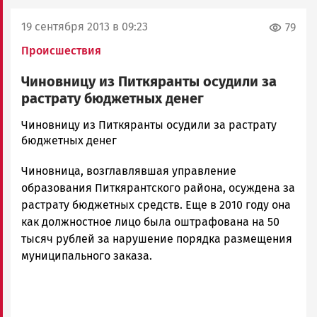
19 сентября 2013 в 09:23
79
Происшествия
Чиновницу из Питкяранты осудили за
растрату бюджетных денег
admintimur
Чиновницу из Питкяранты осудили за растрату
Новости
бюджетных денег
Петрозаводска
Чиновница, возглавлявшая управление
и
Карелии
образования Питкярантского района, осуждена за
|
растрату бюджетных средств. Еще в 2010 году она
Петрозаводск
как должностное лицо была оштрафована на 50
ГОВОРИТ
тысяч рублей за нарушение порядка размещения
муниципального заказа.