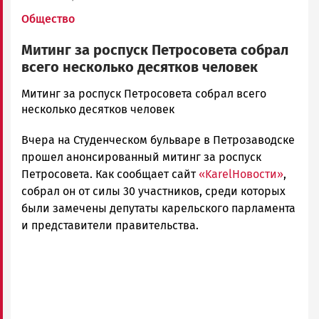
Общество
Митинг за роспуск Петросовета собрал
всего несколько десятков человек
admintimur
Митинг за роспуск Петросовета собрал всего
Новости
несколько десятков человек
Петрозаводска
Вчера на Студенческом бульваре в Петрозаводске
и
Карелии
прошел анонсированный митинг за роспуск
|
Петросовета. Как сообщает сайт
«KarelНовости»
,
Петрозаводск
собрал он от силы 30 участников, среди которых
ГОВОРИТ
были замечены депутаты карельского парламента
и представители правительства.