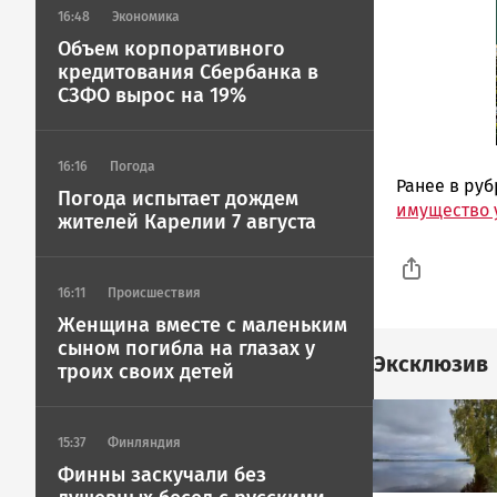
16:48
Экономика
Объем корпоративного
кредитования Сбербанка в
СЗФО вырос на 19%
16:16
Погода
Ранее в ру
Погода испытает дождем
имущество 
жителей Карелии 7 августа
16:11
Происшествия
Женщина вместе с маленьким
сыном погибла на глазах у
Эксклюзив
троих своих детей
Image
15:37
Финляндия
Финны заскучали без