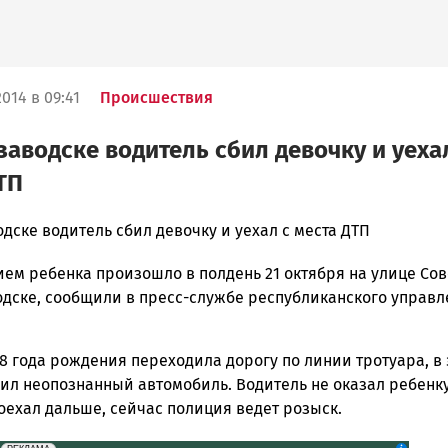
014 в 09:41
Происшествия
заводске водитель сбил девочку и уеха
ТП
дске водитель сбил девочку и уехал с места ДТП
ием ребенка произошло в полдень 21 октября на улице Со
ска
одске, сообщили в пресс-службе республиканского управ
8 года рождения переходила дорогу по линии тротуара, в 
ск
бил неопознанный автомобиль. Водитель не оказал ребенк
оехал дальше, сейчас полиция ведет розыск.