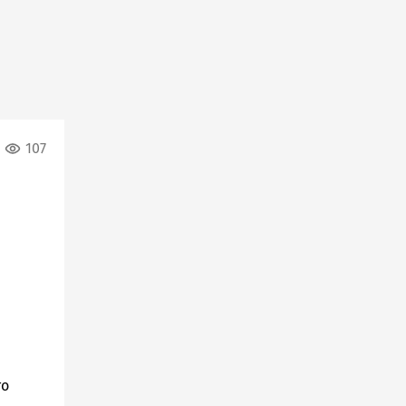
107
то