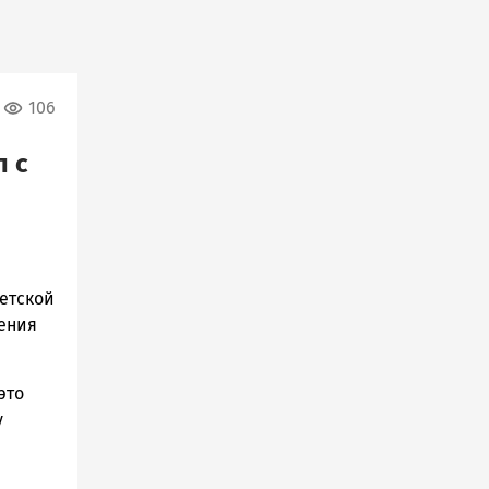
106
л с
ветской
ления
это
у