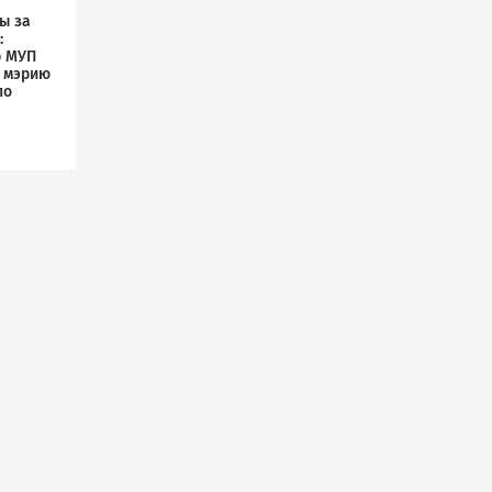
ы за
:
р МУП
л мэрию
по