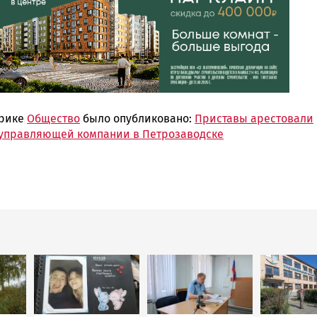
брике
Общество
было опубликовано:
Приставы арестовали
управляющей компании в Петрозаводске
Image
Image
Image