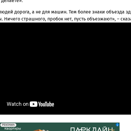
 делаете».
людей дорога, а не для машин. Тем более знаки объезда зд
. Ничего страшного, пробок нет, пусть объезжают», – сказ
erid: 2SDnjdeSPnB
Реклама
РЕКЛАМА