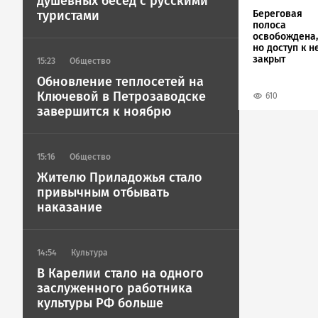
душевных бесед с русскими
Береговая
туристами
полоса
освобождена,
но доступ к н
закрыт
15:23
Общество
Обновление теплосетей на
Ключевой в Петрозаводске
610
завершится к ноябрю
15:16
Общество
Жителю Приладожья стало
привычным отбывать
наказание
14:54
Культура
В Карелии стало на одного
заслуженного работника
культуры РФ больше