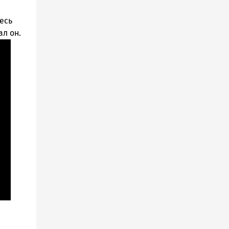
есь
ал он.