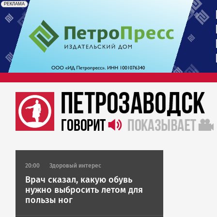
erid: 2SDnjdrAfb3
Реклама
РЕКЛАМА
20:00
Здоровый интерес
Врач сказал, какую обувь
нужно выбросить летом для
пользы ног