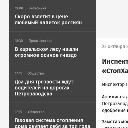
19:00
Экономика
Скоро взлетит в цене
любимый напиток россиян
18:30
Происшествия
22 октября 2
В карельском лесу нашли
огромное осиное гнездо
Инспект
«СтопХ
17:41
Общество
Два дня трезвости ждут
admintimur
Инспектор 
водителей на дорогах
Новости
Петрозаводска
Активисты 
Петрозавод
и
Петрозавод
Карелии
одобрения н
17:30
Общество
|
Газовая система отопления
Заметив мо
Петрозавод
дома окупает себя за три года