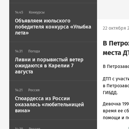
14:45
Конкурсы
Объявляем июльского
победителя конкурса «Улыбка
22 октября 2
лета»
В Петро
места Д
14:31
Погода
Ливни и порывистый ветер
ожидаются в Карелии 7
admintimur
В Петрозаво
августа
Новости
ДТП с участ
Петрозавод
и
в Петрозав
14:21
Россия
Карелии
ГИБДД.
|
Стюардесса из России
Девочка 199
оказалась «любительницей
Петрозавод
вина»
ГОВОРИТ
время ее с
помощи и п