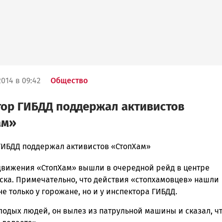
014 в 09:42
Общество
ор ГИБДД поддержал активистов
ам»
ГИБДД поддержал активистов «СтопХам»
движения «СтопХам» вышли в очередной рейд в центре
ска
ска. Примечательно, что действия «стопхамовцев» нашли
е только у горожане, но и у инспектора ГИБДД.
лодых людей, он вылез из патрульной машины и сказал, ч
ск