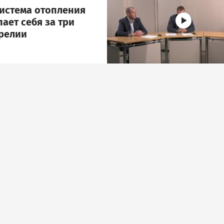
система отопления
ает себя за три
арелии