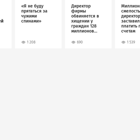
«Я не буду
Директор
Миллион
прятаться за
фирмы
смелость
чужими
обвиняется в
директо
ей
спинами»
хищении у
застави
граждан 128
платить 
миллионов
счетам
рублей
1 208
690
1 539