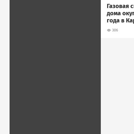
Газовая 
дома окуп
года в К
306