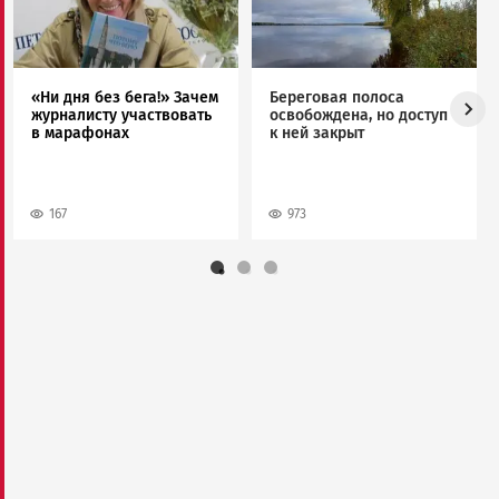
«Ни дня без бега!» Зачем
Береговая полоса
журналисту участвовать
освобождена, но доступ
в марафонах
к ней закрыт
167
973