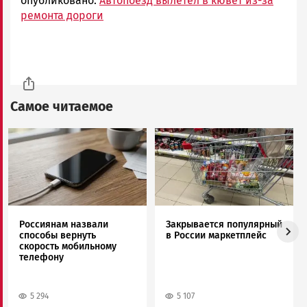
опубликовано:
Автопоезд вылетел в кювет из-за
ремонта дороги
Самое читаемое
Image
Image
Россиянам назвали
Закрывается популярный
способы вернуть
в России маркетплейс
скорость мобильному
телефону
5 294
5 107