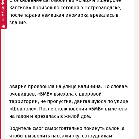
Смотреть картину дня
Столкновение автомобилей «БМВ» и «Шевроле
Петрозаводска
и
Каптива» произошло сегодня в Петрозаводске,
Карелии
после тарана немецкая иномарка врезалась в
|
здание.
Петрозаводск
ГОВОРИТ
Авария произошла на улице Калинина. По словам
очевидцев, «БМВ» выехала с дворовой
территории, не пропустив, двигавшуюся по улице
«Шевроле». После столкновения «БМВ» вылетела
на газон и врезалась в жилой дом.
Водитель смог самостоятельно покинуть салон, а
чтобы вызволить пассажирку, сотрудникам