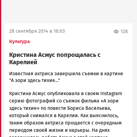
28 сентября 2014 в 16:03
128
Культура
Кристина Асмус попрощалась с
Карелией
admintimur
Известная актриса завершила съемки в картине
Новости
"А зори здесь тихие..."
Петрозаводска
Кристина Асмус опубликовала в своем Instagram
и
Карелии
серию фотографий со съемок фильма «А зори
|
здесь тихие» по повести Бориса Васильева,
Петрозаводск
который снимался в Карелии. Как выяснилось,
ГОВОРИТ
таким образом актриса прощается с очередным
периодом своей жизни и карьеры. На днях