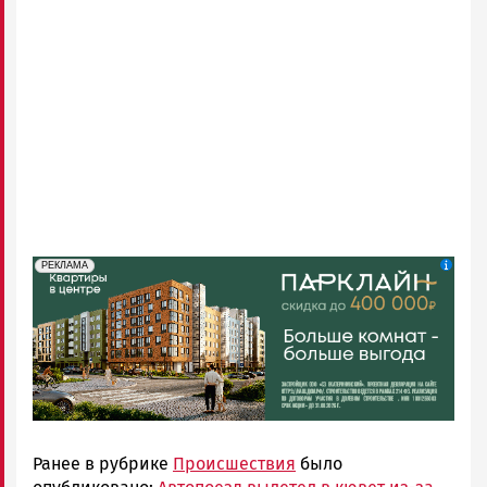
erid: 2SDnjdeSPnB
Реклама
РЕКЛАМА
Ранее в рубрике
Происшествия
было