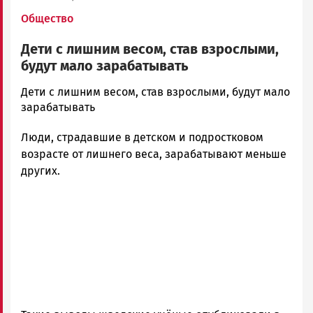
Общество
Дети с лишним весом, став взрослыми,
будут мало зарабатывать
admintimur
Дети с лишним весом, став взрослыми, будут мало
Новости
зарабатывать
Петрозаводска
Люди, страдавшие в детском и подростковом
и
Карелии
возрасте от лишнего веса, зарабатывают меньше
|
других.
Петрозаводск
ГОВОРИТ