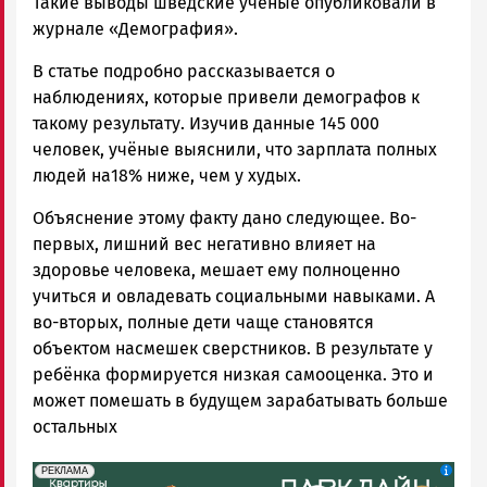
Такие выводы шведские учёные опубликовали в
журнале «Демография».
В статье подробно рассказывается о
наблюдениях, которые привели демографов к
такому результату. Изучив данные 145 000
человек, учёные выяснили, что зарплата полных
людей на18% ниже, чем у худых.
Объяснение этому факту дано следующее. Во-
первых, лишний вес негативно влияет на
здоровье человека, мешает ему полноценно
учиться и овладевать социальными навыками. А
во-вторых, полные дети чаще становятся
объектом насмешек сверстников. В результате у
ребёнка формируется низкая самооценка. Это и
может помешать в будущем зарабатывать больше
остальных
erid: 2SDnjdeSPnB
Реклама
РЕКЛАМА