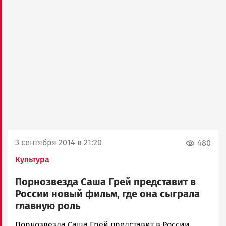
3 сентября 2014 в 21:20
480
Культура
Порнозвезда Саша Грей представит в
России новый фильм, где она сыграла
главную роль
admintimur
Порнозвезда Саша Грей представит в России