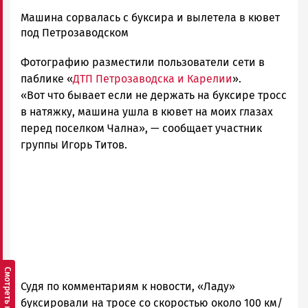
admintimur
Машина сорвалась с буксира и вылетела в кювет
Новости
под Петрозаводском
Петрозаводска
Фотографию разместили пользователи сети в
и
Карелии
паблике «
ДТП Петрозаводска и Карелии
».
|
«Вот что бывает если не держать на буксире тросс
Петрозаводск
в натяжку, машина ушла в кювет на моих глазах
ГОВОРИТ
перед поселком Чална», — сообщает участник
группы Игорь Титов.
Судя по комментариям к новости, «Ладу»
буксировали на тросе со скоростью около 100 км/