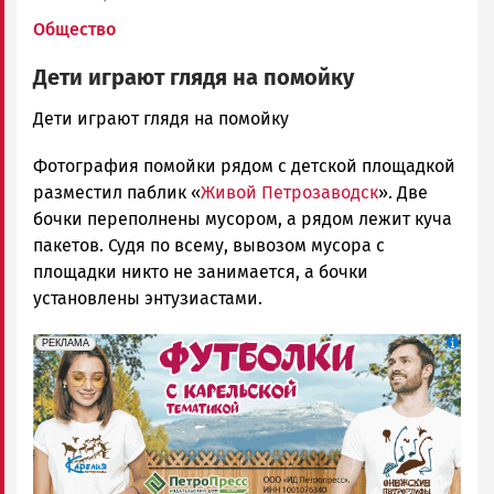
Общество
Дети играют глядя на помойку
admintimur
Дети играют глядя на помойку
Новости
Фотография помойки рядом с детской площадкой
Петрозаводска
и
разместил паблик «
Живой Петрозаводск
». Две
Карелии
бочки переполнены мусором, а рядом лежит куча
|
пакетов. Судя по всему, вывозом мусора с
Петрозаводск
площадки никто не занимается, а бочки
ГОВОРИТ
установлены энтузиастами.
erid: Pb3XmBtzt7qh4nNaikXnuHE1bzSb6Vb4eeL28Ue
Реклама
РЕКЛАМА