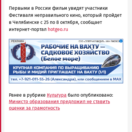
Первыми в России фильм увидят участники
Фестиваля неправильного кино, который пройдет
в Челябинске с 25 по 8 октября, сообщает
интернет-портал
hotgeo.ru
erid: 2SDnjf467GP
Реклама
РЕКЛАМА
Ранее в рубрике
Культура
было опубликовано:
Министр образования предложил не ставить
оценки за грамотность