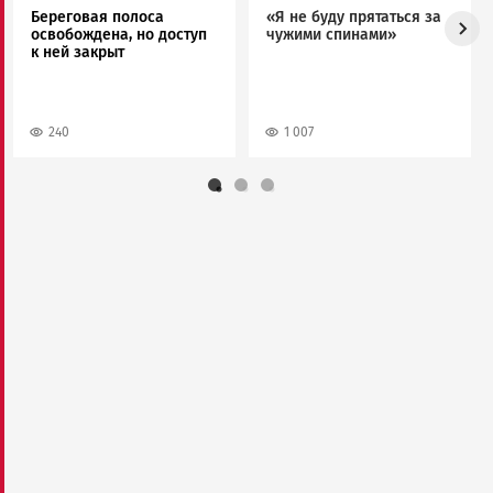
Береговая полоса
«Я не буду прятаться за
освобождена, но доступ
чужими спинами»
к ней закрыт
240
1 007