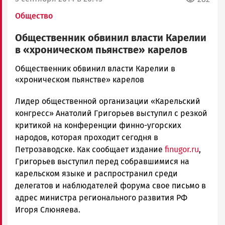
Общество
Общественник обвинил власти Карелии
в «хроническом пьянстве» карелов
admintimur
Общественник обвинил власти Карелии в
Новости
«хроническом пьянстве» карелов
Петрозаводска
Лидер общественной организации «Карельский
и
Карелии
конгресс» Анатолий Григорьев выступил с резкой
|
критикой на конференции финно-угорских
Петрозаводск
народов, которая проходит сегодня в
ГОВОРИТ
Петрозаводске. Как сообщает издание
finugor.ru
,
Григорьев выступил перед собравшимися на
карельском языке и распространил среди
делегатов и наблюдателей форума свое письмо в
адрес министра регионального развития РФ
Игоря Слюняева.