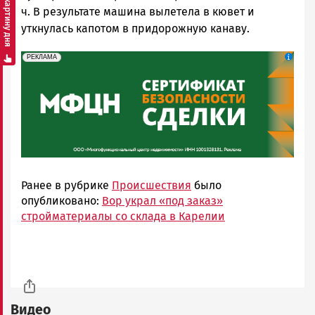
Смотреть картину дня
ч. В результате машина вылетела в кювет и
уткнулась капотом в придорожную канаву.
erid: 2SDnjeH4Mf4
Реклама
РЕКЛАМА
Ранее в рубрике
Происшествия
было
опубликовано:
Вор украл «под заказ»
стройматериалы со склада в Карелии
Видео