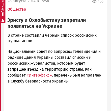
Смотреть картину дня
28 августа 2014 в 16:56
153
Общество
Эрнсту и Охлобыстину запретили
появляться на Украине
admintimur
В стране составили черный список российских
Новости
журналистов
Петрозаводска
Национальный совет по вопросам телевидения и
и
Карелии
радиовещания Украины составил список 49
|
российских журналистов, которым будет
Петрозаводск
запрещен въезд на территорию страны. Как
ГОВОРИТ
сообщает
«Интерфакс»
, перечень был направлен
в Службу безопасности Украины.