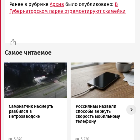
Ранее в рубрике
Архив
было опубликовано:
В
Губернаторском парке отремонтируют скамейки
Самое читаемое
Image
Image
Самокатчик насмерть
Россиянам назвали
разбился в
способы вернуть
Петрозаводске
скорость мобильному
телефону
5 870
5 220