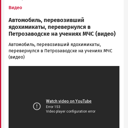
Видео
Автомобиль, перевозивший
ядохимикаты, перевернулся в
Петрозаводске на учениях МЧС (видео)
admintimur
Автомобиль, перевозивший ядохимикаты,
Новости
перевернулся в Петрозаводске на учениях МЧС
Петрозаводска
(видео)
и
Карелии
|
Петрозаводск
ГОВОРИТ