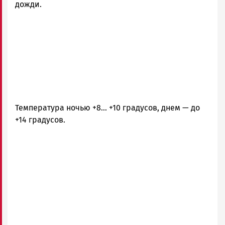
Карелии
дожди.
|
Петрозаводск
ГОВОРИТ
Температура ночью +8… +10 градусов, днем — до
+14 градусов.