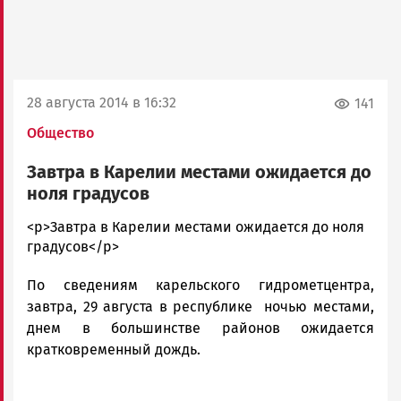
28 августа 2014 в 16:32
141
Общество
Завтра в Карелии местами ожидается до
ноля градусов
admintimur
<p>Завтра в Карелии местами ожидается до ноля
Новости
градусов</p>
Петрозаводска
По сведениям карельского гидрометцентра,
и
Карелии
завтра, 29 августа в республике ночью местами,
|
днем в большинстве районов ожидается
Петрозаводск
кратковременный дождь.
ГОВОРИТ