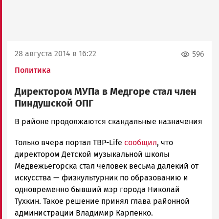
28 августа 2014 в 16:22
596
Политика
Директором МУПа в Медгоре стал член
Пиндушской ОПГ
admintimur
В районе продолжаются скандальные назначения
Новости
Только вчера портал ТВР-Life
сообщил
, что
Петрозаводска
и
директором Детской музыкальной школы
Карелии
Медвежьегорска стал человек весьма далекий от
|
искусства — физкультурник по образованию и
Петрозаводск
одновременно бывший мэр города Николай
ГОВОРИТ
Тухкин. Такое решение принял глава районной
администрации Владимир Карпенко.