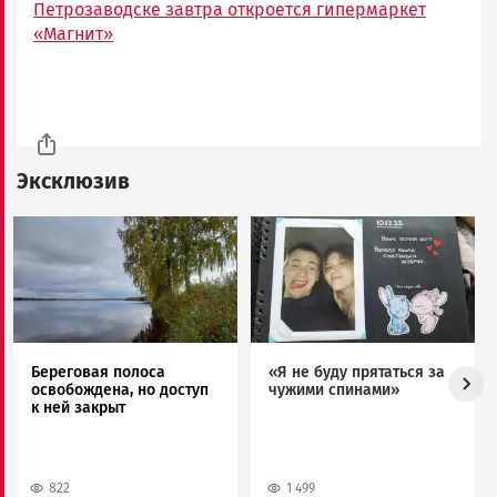
Петрозаводске завтра откроется гипермаркет
«Магнит»
Эксклюзив
Image
Image
Береговая полоса
«Я не буду прятаться за
освобождена, но доступ
чужими спинами»
к ней закрыт
822
1 499