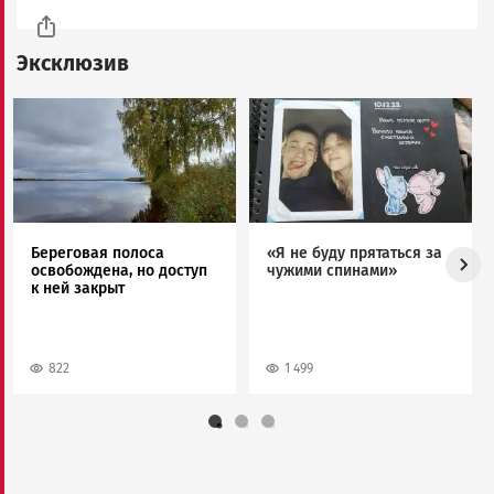
Эксклюзив
Image
Image
Береговая полоса
«Я не буду прятаться за
освобождена, но доступ
чужими спинами»
к ней закрыт
822
1 499