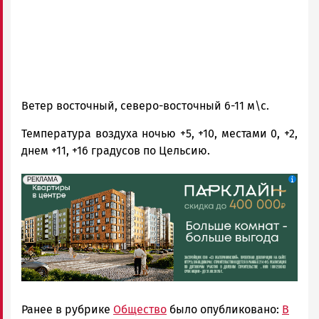
Ветер восточный, северо-восточный 6-11 м\с.
Температура воздуха ночью +5, +10, местами 0, +2,
днем +11, +16 градусов по Цельсию.
erid: 2SDnjdeSPnB
Реклама
РЕКЛАМА
Ранее в рубрике
Общество
было опубликовано:
В