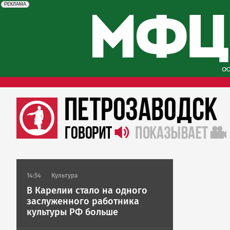
erid: 2SDnjcySKKc
Реклама
РЕКЛАМА
14:54
Культура
В Карелии стало на одного
заслуженного работника
культуры РФ больше