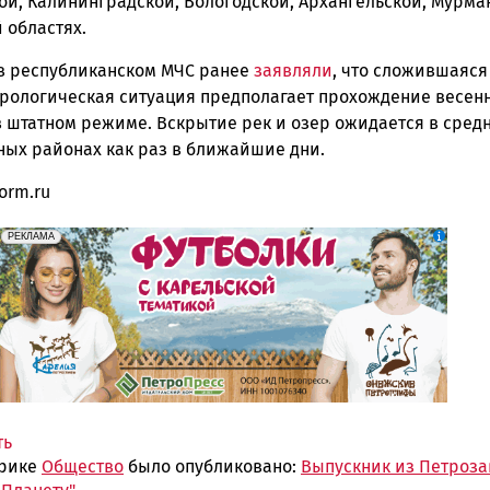
ой, Калининградской, Вологодской, Архангельской, Мурма
 областях.
в республиканском МЧС ранее
заявляли
, что сложившаяся
рологическая ситуация предполагает прохождение весен
в штатном режиме. Вскрытие рек и озер ожидается в сред
ных районах как раз в ближайшие дни.
form.ru
erid: Pb3XmBtzt7qh4nNaikXnuHE1bzSb6Vb4eeL28Ue
Реклама
РЕКЛАМА
ть
брике
Общество
было опубликовано:
Выпускник из Петроза