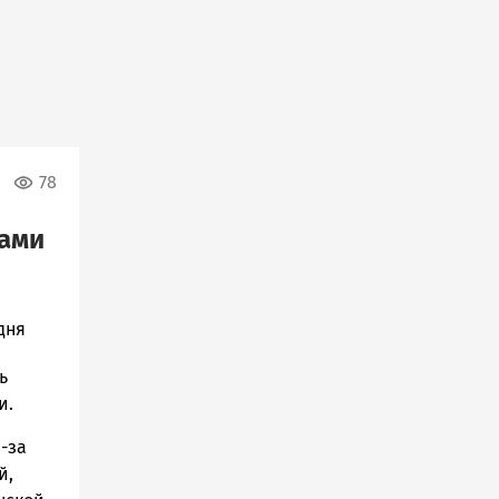
78
ками
дня
ь
и.
-за
й,