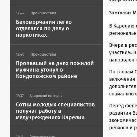
admintimur
Замглавы М
12:44
Происшествия
Новости
Беломорчанин легко
В Карелию 
Петрозавод
отделался по делу о
и
региональн
наркотиках
Карелии
Вчера в ре
|
участием. В
Петрозавод
12:40
Происшествия
ГОВОРИТ
направлен 
Пропавший на днях пожилой
мужчина утонул в
По словам С
Кондопожском районе
включения 
дополнител
социальных
12:37
Здоровый интерес
Сотни молодых специалистов
Перед феде
получат работу в
развития В
медучреждениях Карелии
экономичес
региона и 