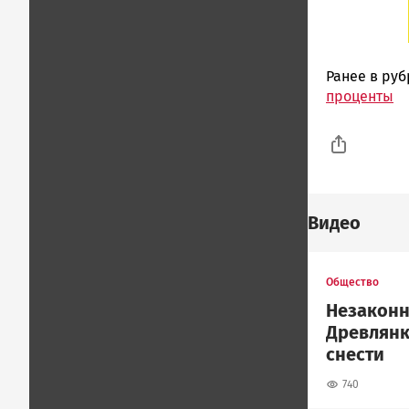
Ранее в ру
проценты
Видео
Общество
Незаконн
Древлянк
снести
740