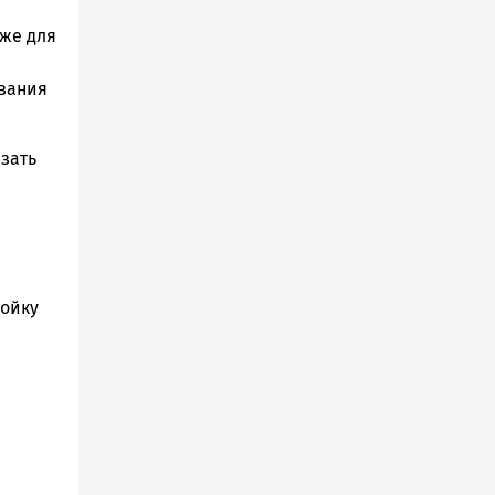
кже для
вания
зать
ройку