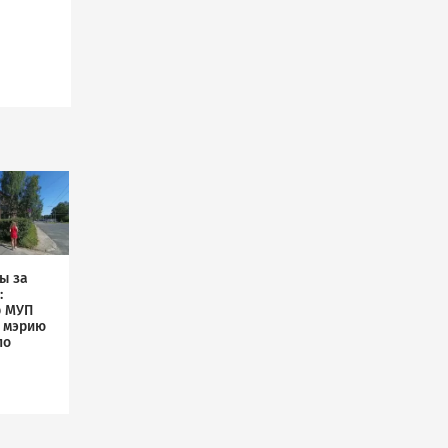
ы за
:
р МУП
л мэрию
по