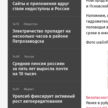
ГОВОРИТ
Новгородск
Сайты и приложения вдруг
и Псковской
стали недоступны в России
Напомним, 
гидрометео
14:15
Общество
половодья 
Электричество пропадет на
сроки в юж
несколько часов в районе
Петрозаводска
Фото uralin
14:09
Россия
Средняя пенсия россиян
за пять лет выросла почти
на 10 тысяч
14:01
Маркет
Уралсиб фиксирует активный
безопаснос
рост автокредитования
Ранее в ру