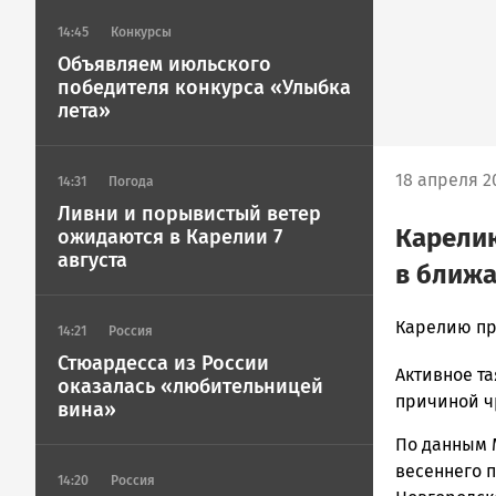
14:45
Конкурсы
Объявляем июльского
победителя конкурса «Улыбка
лета»
18 апреля 20
14:31
Погода
Ливни и порывистый ветер
Карелию
ожидаются в Карелии 7
августа
в ближа
admintimur
Карелию пр
14:21
Россия
Новости
Стюардесса из России
Активное та
Петрозавод
оказалась «любительницей
и
причиной ч
вина»
Карелии
По данным 
|
весеннего 
Петрозавод
14:20
Россия