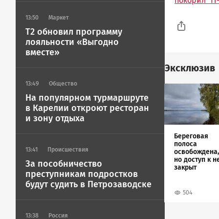
покорил "IT
13:50
Маркет
T2 обновил программу
лояльности «Выгодно
вместе»
Эксклюзив
13:49
Общество
Image
На популярном турмаршруте
в Карелии откроют ресторан
и зону отдыха
Береговая
полоса
13:41
Происшествия
освобождена,
но доступ к н
За пособничество
закрыт
преступникам подростков
будут судить в Петрозаводске
504
13:38
Россия