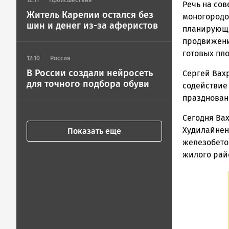
12:11
Происшествия
Речь на со
Житель Карелии остался без
моногородов
шин и денег из-за аферистов
планирующи
продвижени
готовых пл
12:10
Россия
В России создали нейросеть
Сергей Вах
для точного подбора обуви
содействие
празднован
Сегодня Ва
Худилайнен
Показать еще
железобето
жилого рай