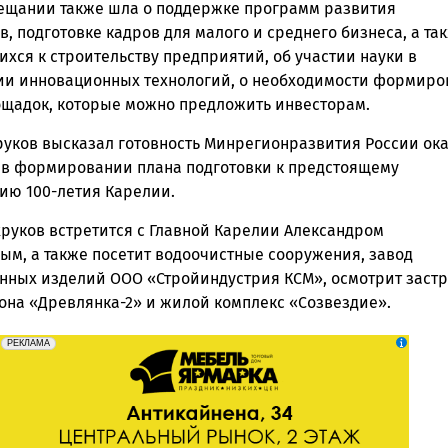
вещании также шла о поддержке программ развития
, подготовке кадров для малого и среднего бизнеса, а та
хся к строительству предприятий, об участии науки в
и инновационных технологий, о необходимости формиро
ощадок, которые можно предложить инвесторам.
руков высказал готовность Минрегионразвития России ока
 в формировании плана подготовки к предстоящему
ию 100-летия Карелии.
хруков встретится с Главной Карелии Александром
ым, а также посетит водоочистные сооружения, завод
нных изделий ООО «Стройиндустрия КСМ», осмотрит заст
она «Древлянка-2» и жилой комплекс «Созвездие».
erid: 2SDnjeFymr3
Реклама
РЕКЛАМА