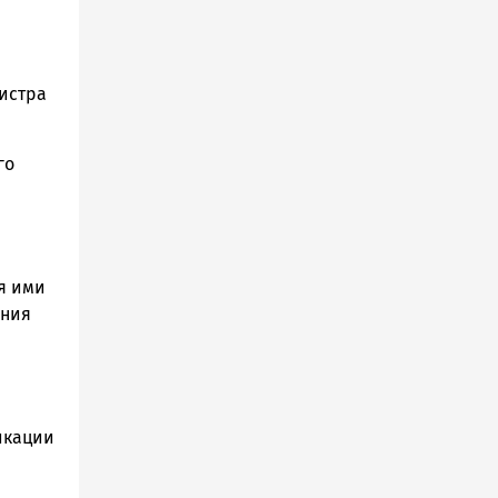
истра
го
я ими
ения
икации