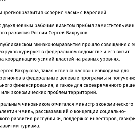
инрегионразвития «сверил часы» с Карелией
с двухдневным рабочим визитом прибыл заместитель Мин
ска
ого развития России Сергей Вахруков.
спубликанском Минэкономразвития прошло совещание с е
ахруков курирует в федеральном ведомстве и его визит
ск
на координацию усилий властей на разных уровнях.
ергея Вахрукова, такая «сверка часов» необходима для
регионов в федеральные целевые программы и получени
ьного финансирования, а также для своевременного реш
 или экономических проблем территорий.
ральным чиновником отчитался министр экономического
алентин Чмиль, рассказавший о концепции социально-
кого развития республики, поддержке инвесторов, газиф
развитии туризма.