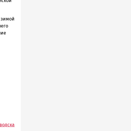
нской
 зимой
него
ние
водска