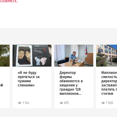
-Планету"
Image
Image
Image
«Я не буду
Директор
Миллион
прятаться за
фирмы
смелость
чужими
обвиняется в
директо
ей
спинами»
хищении у
застави
граждан 128
платить 
миллионов
счетам
рублей
1 124
675
1 520