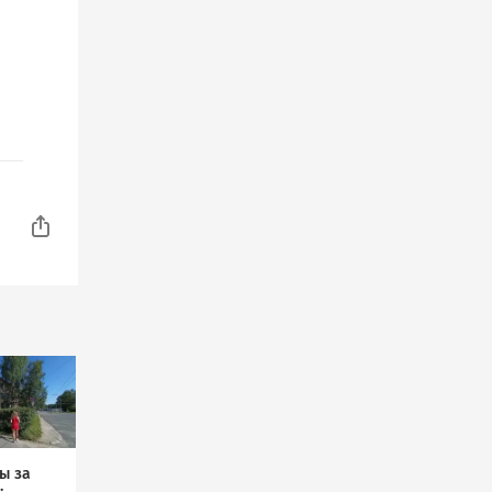
ы за
: