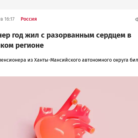
в 16:17
Россия
ер год жил с разорванным сердцем в
ком регионе
пенсионера из Ханты-Мансийского автономного округа би
ска
ск