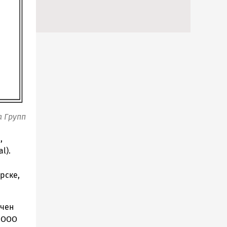
а Групп
,
l).
рске,
ачен
 ООО