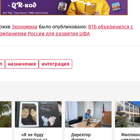
брике
Экономика
было опубликовано:
ВТБ объединился с
омпаниями России для развития ЦФА
п
назначения
интеграция
Image
Image
Image
«Я не буду
Директор
Миллион
прятаться за
фирмы
смелость