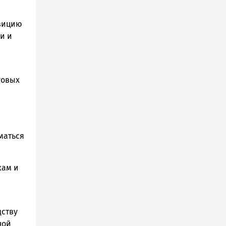
озицию
и и
говых
маться
жам и
дству
ной