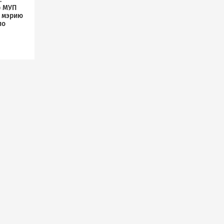
р МУП
л мэрию
по