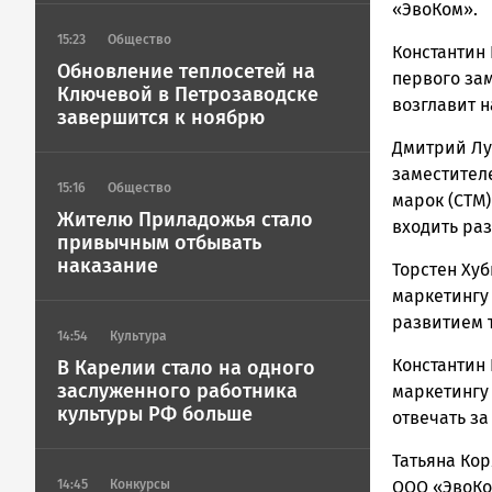
«ЭвоКом».
15:23
Общество
Константин
Обновление теплосетей на
первого за
Ключевой в Петрозаводске
возглавит 
завершится к ноябрю
Дмитрий Лу
заместител
15:16
Общество
марок (СТМ)
Жителю Приладожья стало
входить ра
привычным отбывать
наказание
Торстен Ху
маркетингу
развитием т
14:54
Культура
Константин
В Карелии стало на одного
заслуженного работника
маркетингу
культуры РФ больше
отвечать за 
Татьяна Ко
14:45
Конкурсы
ООО «ЭвоКо