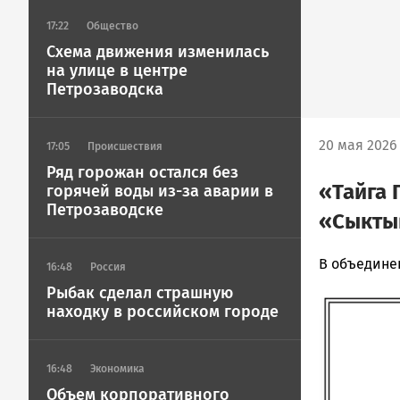
17:22
Общество
Схема движения изменилась
на улице в центре
Петрозаводска
20 мая 2026 
17:05
Происшествия
Ряд горожан остался без
«Тайга 
горячей воды из-за аварии в
Петрозаводске
«Сыкты
Ольга
В объедине
16:48
Россия
Шубина
Рыбак сделал страшную
Image
Новости
находку в российском городе
Петрозавод
и
Карелии
16:48
Экономика
|
Объем корпоративного