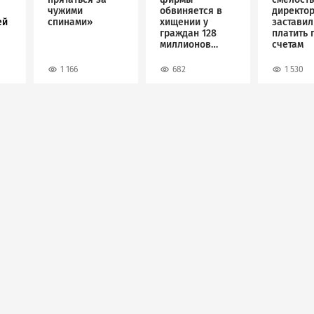
чужими
обвиняется в
директо
ей
спинами»
хищении у
застави
граждан 128
платить 
миллионов
счетам
рублей
1 166
682
1 530