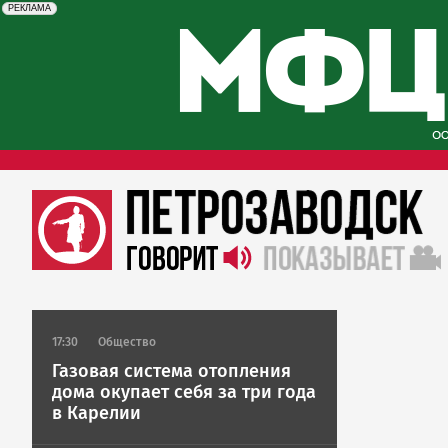
erid: 2SDnjcySKKc
Реклама
РЕКЛАМА
17:30
Общество
Газовая система отопления
дома окупает себя за три года
в Карелии