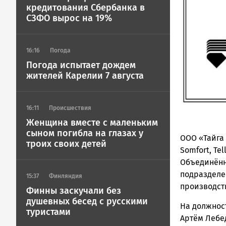
Петрозавод
кредитования Сбербанка в
ГОВОРИТ
СЗФО вырос на 19%
16:16
Погода
Погода испытает дождем
жителей Карелии 7 августа
16:11
Происшествия
Женщина вместе с маленьким
сыном погибла на глазах у
ООО «Тайга 
троих своих детей
Somfort, Tel
Объединённ
подразделе
15:37
Финляндия
производст
Финны заскучали без
душевных бесед с русскими
На должнос
туристами
Артём Лебе