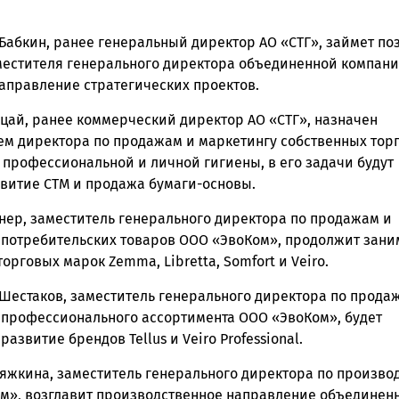
 Бабкин, ранее генеральный директор АО «СТГ», займет п
местителя генерального директора объединенной компани
направление стратегических проектов.
цай, ранее коммерческий директор АО «СТГ», назначен
ем директора по продажам и маркетингу собственных тор
 профессиональной и личной гигиены, в его задачи будут
звитие СТМ и продажа бумаги-основы.
бнер, заместитель генерального директора по продажам и
 потребительских товаров ООО «ЭвоКом», продолжит зани
орговых марок Zemma, Libretta, Somfort и Veiro.
 Шестаков, заместитель генерального директора по прода
 профессионального ассортимента ООО «ЭвоКом», будет
развитие брендов Tellus и Veiro Professional.
ряжкина, заместитель генерального директора по произво
м», возглавит производственное направление объединен