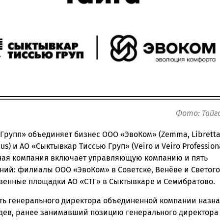
ск
Фото: Тайг
Групп» объединяет бизнес ООО «ЭвоКом» (Zemma, Libretta
lus) и АО «Сыктывкар Тиссью Груп» (Veiro и Veiro Professiona
ая компания включает управляющую компанию и пять
ний: филиалы ООО «ЭвоКом» в Советске, Венёве и Светого
венные площадки АО «СТГ» в Сыктывкаре и Семибратово.
ть генерального директора объединенной компании назн
дев, ранее занимавший позицию генерального директора