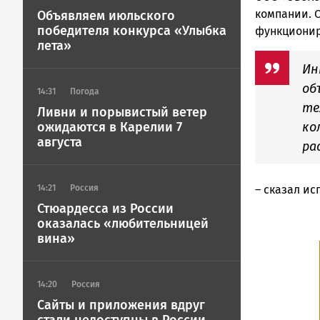
компании. 
Объявляем июльского
победителя конкурса «Улыбка
функционир
лета»
Ин
об
14:31
Погода
те
Ливни и порывистый ветер
ожидаются в Карелии 7
ко
августа
ра
14:21
Россия
– сказал и
Стюардесса из России
оказалась «любительницей
вина»
14:20
Россия
Сайты и приложения вдруг