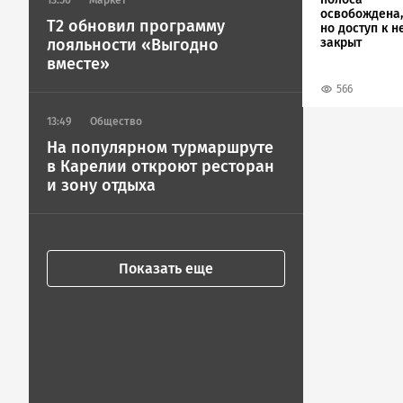
13:50
Маркет
освобождена,
T2 обновил программу
но доступ к н
закрыт
лояльности «Выгодно
вместе»
566
13:49
Общество
На популярном турмаршруте
в Карелии откроют ресторан
и зону отдыха
Показать еще