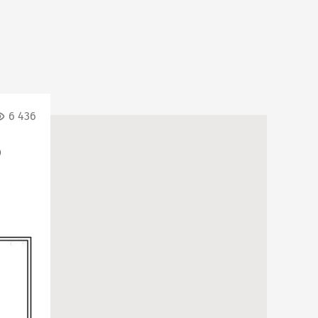
6 436
О