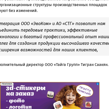
Организационные структуры производственных площадок
уют без изменений.
теграция ООО «ЭвоКом» и АО «СТГ» позволит нам
ъединить передовые практики, эффективные
хнологии и богатый профессиональный опыт наши
ллег для создания продукции высочайшего качеств
сширения возможностей для наших клиентов,
сполнительный директор ООО «Тайга Групп» Тигран Саакян
erid: 2SDnjePV7ZG
Реклама
РЕКЛАМА