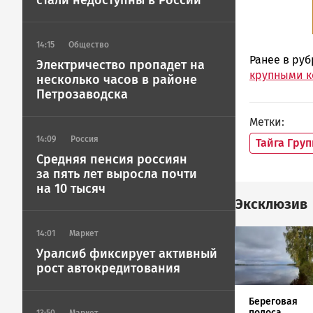
стали недоступны в России
14:15
Общество
Ранее в ру
Электричество пропадет на
крупными к
несколько часов в районе
Петрозаводска
Метки
14:09
Россия
Тайга Груп
Средняя пенсия россиян
за пять лет выросла почти
на 10 тысяч
Эксклюзив
Image
14:01
Маркет
Уралсиб фиксирует активный
рост автокредитования
Береговая
полоса