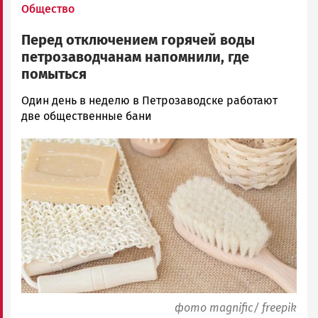
Общество
Перед отключением горячей воды
петрозаводчанам напомнили, где
помыться
Ольга
Один день в неделю в Петрозаводске работают
Гаврилова
две общественные бани
Новости
Image
Петрозаводска
и
Карелии
|
Петрозаводск
ГОВОРИТ
фото magnific/ freepik