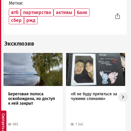
Метки
втб
партнерство
активы
Банк
сбер
ржд
Эксклюзив
Image
Image
Береговая полоса
«Я не буду прятаться за
освобождена, но доступ
чужими спинами»
к ней закрыт
693
1 345