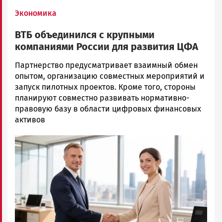
Экономика
ВТБ объединился с крупными
компаниями России для развития ЦФА
Ольга
Партнерство предусматривает взаимный обмен
Шубина
опытом, организацию совместных мероприятий и
Новости
запуск пилотных проектов. Кроме того, стороны
Петрозаводска
планируют совместно развивать нормативно-
и
правовую базу в области цифровых финансовых
Карелии
активов
|
Image
Петрозаводск
ГОВОРИТ