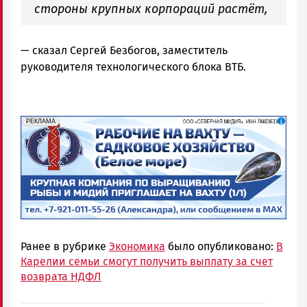
стороны крупных корпораций растёт,
— сказал Сергей Безбогов, заместитель
руководителя технологического блока ВТБ.
erid: 2SDnjf467GP
Реклама
РЕКЛАМА
Ранее в рубрике
Экономика
было опубликовано:
В
Карелии семьи смогут получить выплату за счет
возврата НДФЛ