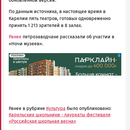
обновлённой версии.
По данным источника, в настоящее время в
Карелии пять театров, готовых одновременно
принять 1 213 зрителей в 8 залах.
Ранее
петрозаводчане рассказали об участии в
«Ночи музеев».
erid: 2SDnjdeSPnB
Реклама
РЕКЛАМА
Ранее в рубрике
Культура
было опубликовано:
Карельские школьники - лауреаты фестиваля
«Российская школьная весна»