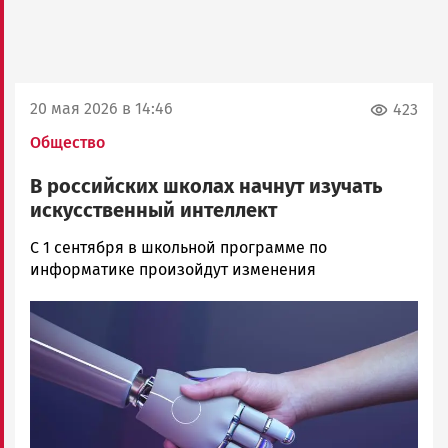
20 мая 2026 в 14:46
423
Общество
В российских школах начнут изучать
искусственный интеллект
Арина
С 1 сентября в школьной программе по
Смирнова
информатике произойдут изменения
Новости
Image
Петрозаводска
и
Карелии
|
Петрозаводск
ГОВОРИТ