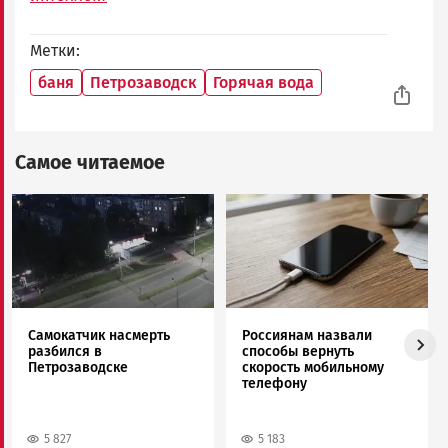
Метки
баня
Петрозаводск
Горячая вода
Самое читаемое
Image
Image
Самокатчик насмерть
Россиянам назвали
разбился в
способы вернуть
Петрозаводске
скорость мобильному
телефону
5 827
5 183