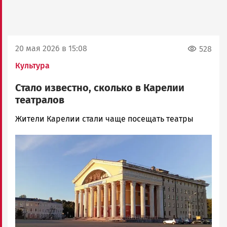
20 мая 2026 в 15:08
528
Культура
Стало известно, сколько в Карелии
театралов
Арина
Жители Карелии стали чаще посещать театры
Смирнова
Image
Новости
Петрозаводска
и
Карелии
|
Петрозаводск
ГОВОРИТ