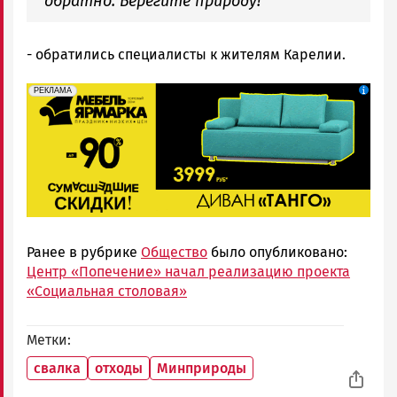
обратно. Берегите природу!"
- обратились специалисты к жителям Карелии.
erid: 2SDnjeFymr3
Реклама
РЕКЛАМА
Ранее в рубрике
Общество
было опубликовано:
Центр «Попечение» начал реализацию проекта
«Социальная столовая»
Метки
свалка
отходы
Минприроды