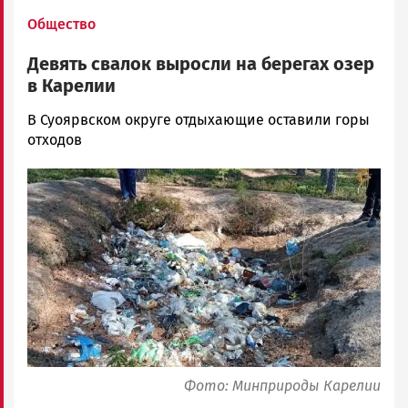
Общество
Девять свалок выросли на берегах озер
в Карелии
Наталья
В Суоярвском округе отдыхающие оставили горы
Колоко…
отходов
Новости
Image
Петрозаводска
и
Карелии
|
Петрозаводск
ГОВОРИТ
Фото: Минприроды Карелии