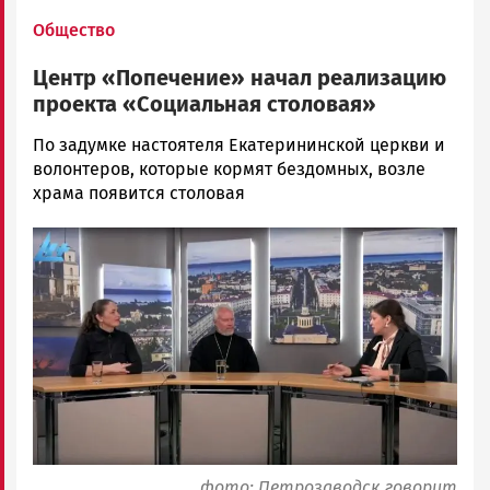
Общество
Центр «Попечение» начал реализацию
проекта «Социальная столовая»
Елена
По задумке настоятеля Екатерининской церкви и
Малишевская
волонтеров, которые кормят бездомных, возле
Новости
храма появится столовая
Петрозаводска
Image
и
Карелии
|
Петрозаводск
ГОВОРИТ
фото: Петрозаводск говорит