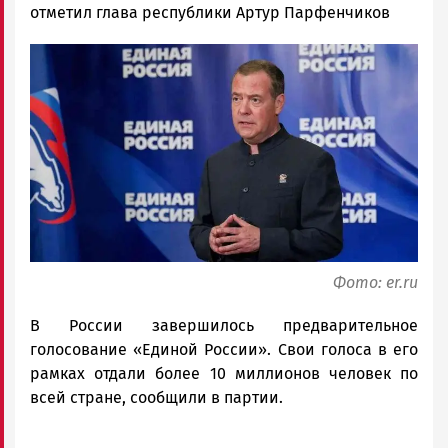
Новости
отметил глава республики Артур Парфенчиков
Петрозаводска
Image
и
Карелии
|
Петрозаводск
ГОВОРИТ
Фото: er.ru
В России завершилось предварительное
голосование «Единой России». Свои голоса в его
рамках отдали более 10 миллионов человек по
всей стране, сообщили в партии.