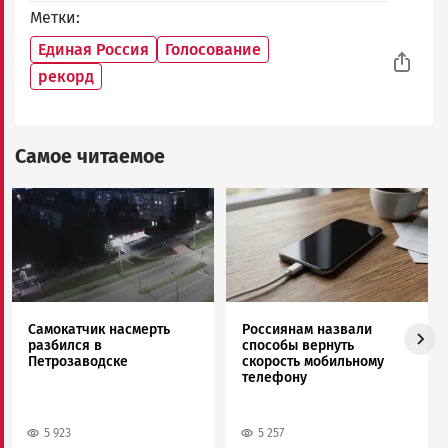
Метки
Единая Россия
Голосование
рекорд
Самое читаемое
Image
Image
Самокатчик насмерть
Россиянам назвали
разбился в
способы вернуть
Петрозаводске
скорость мобильному
телефону
5 923
5 257