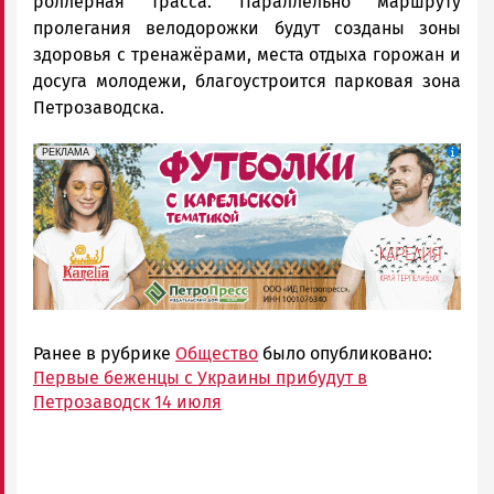
роллерная трасса. Параллельно маршруту
пролегания велодорожки будут созданы зоны
здоровья с тренажёрами, места отдыха горожан и
досуга молодежи, благоустроится парковая зона
Петрозаводска.
erid: Pb3XmBtzt7qh4nNaikXnuHE1bzSb6Vb4eeL28Ue
Реклама
РЕКЛАМА
Ранее в рубрике
Общество
было опубликовано:
Первые беженцы с Украины прибудут в
Петрозаводск 14 июля