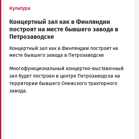
Культура
Концертный зал как в Финляндии
построят на месте бывшего завода в
Петрозаводске
admintimur
Концертный зал как в Финляндии построят на
Новости
месте бывшего завода в Петрозаводске
Петрозаводска
Многофункциональный концертно-выставочный
и
Карелии
зал будет построен в центре Петрозаводска на
|
территории бывшего Онежского тракторного
Петрозаводск
завода.
ГОВОРИТ