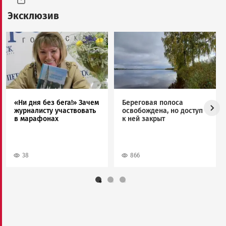
Эксклюзив
Image
Image
«Ни дня без бега!» Зачем
Береговая полоса
журналисту участвовать
освобождена, но доступ
в марафонах
к ней закрыт
38
866