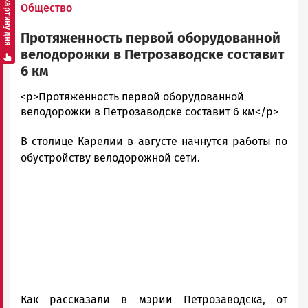
Смотреть картину дня
Общество
Протяженность первой оборудованной
велодорожки в Петрозаводске составит
6 км
admintimur
<p>Протяженность первой оборудованной
Новости
велодорожки в Петрозаводске составит 6 км</p>
Петрозаводска
В столице Карелии в августе начнутся работы по
и
Карелии
обустройству велодорожной сети.
|
Петрозаводск
ГОВОРИТ
Как рассказали в мэрии Петрозаводска, от