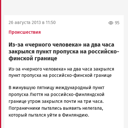
26 августа 2013 в 11:50
95
Происшествия
Из-за «черного человека» на два часа
закрылся пункт пропуска на российско-
финской границе
admintimur
Из-за «черного человека» на два часа закрылся
Новости
пункт пропуска на российско-финской границе
Петрозаводска
В минувшую пятницу международный пункт
и
Карелии
пропуска Люття на российско-финляндской
|
границе утром закрылся почти на три часа.
Петрозаводск
Пограничники пытались выявить нелегала,
ГОВОРИТ
который пытался уйти в Финляндию.