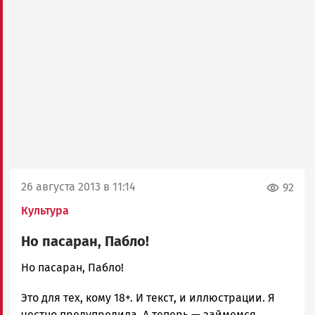
26 августа 2013 в 11:14
92
Культура
Но пасаран, Пабло!
admintimur
Но пасаран, Пабло!
Новости
Это для тех, кому 18+. И текст, и иллюстрации. Я
Петрозаводска
и
честно предупредила. А теперь — займемся