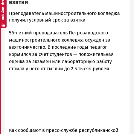
Смотреть картину дня
взятки
admintimur
Преподаватель машиностроительного колледжа
Новости
получил условный срок за взятки
Петрозаводска
56-летний преподаватель Петрозаводского
и
Карелии
машиностроительного колледжа осужден за
|
взяточничество. В последние годы педагог
Петрозаводск
кормился за счет студентов — положительная
ГОВОРИТ
оценка за экзамен или лабораторную работу
стоила у него от тысячи до 2.5 тысяч рублей.
Как сообщают в пресс-службе республиканской