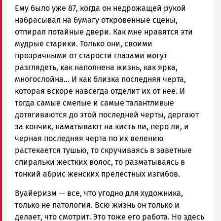
Ему было уже 87, когда он недрожащей рукой
набрасывал на бумагу откровенные сцены,
отпирал потайные двери. Как мне нравятся эти
мудрые старики. Только они, своими
прозрачными от старости глазами могут
разглядеть, как наполнена жизнь, как ярка,
многослойна… И как близка последняя черта,
которая вскоре навсегда отделит их от нее. И
тогда самые смелые и самые талантливые
дотягиваются до этой последней черты, дергают
за кончик, наматывают на кисть ли, перо ли, и
черная последняя черта по их велению
растекается тушью, то скручиваясь в заветные
спиральки жестких волос, то разматываясь в
тонкий абрис женских прелестных изгибов.
Вуайеризм — все, что угодно для художника,
только не патология. Всю жизнь он только и
делает, что смотрит. Это тоже его работа. Но здесь