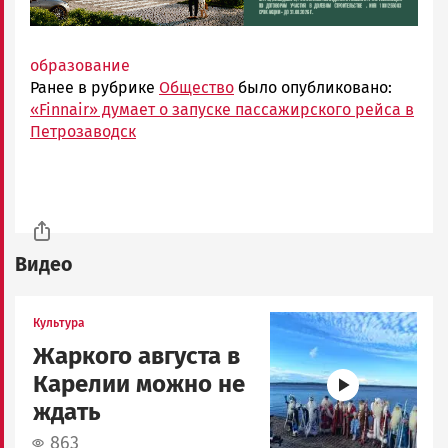
образование
Ранее в рубрике
Общество
было опубликовано:
«Finnair» думает о запуске пассажирского рейса в
Петрозаводск
Видео
Image
Культура
Жаркого августа в
Карелии можно не
ждать
863