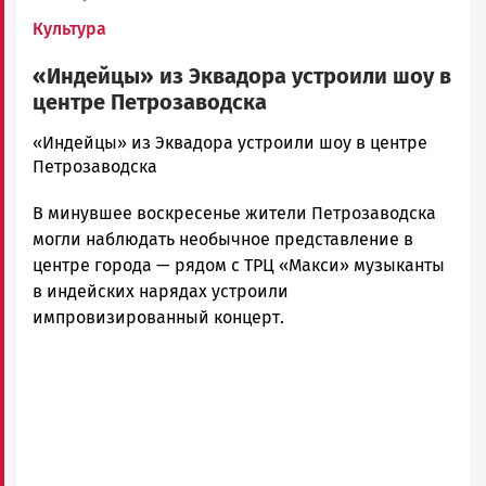
Культура
«Индейцы» из Эквадора устроили шоу в
центре Петрозаводска
admintimur
«Индейцы» из Эквадора устроили шоу в центре
Новости
Петрозаводска
Петрозаводска
В минувшее воскресенье жители Петрозаводска
и
Карелии
могли наблюдать необычное представление в
|
центре города — рядом с ТРЦ «Макси» музыканты
Петрозаводск
в индейских нарядах устроили
ГОВОРИТ
импровизированный концерт.