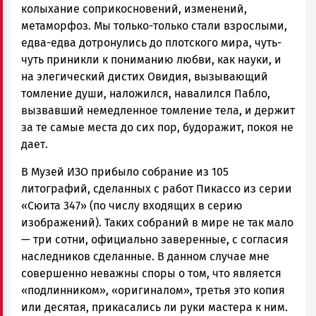
колыхание соприкосновений, изменений,
метаморфоз. Мы только-только стали взрослыми,
едва-едва дотронулись до плотского мира, чуть-
чуть приникли к пониманию любви, как науки, и
на элегический дистих Овидия, вызывающий
томление души, наложился, навалился Пабло,
вызвавший немедленное томление тела, и держит
за те самые места до сих пор, будоражит, покоя не
дает.
В Музей ИЗО прибыло собрание из 105
литографий, сделанных с работ Пикассо из серии
«Сюита 347» (по числу входящих в серию
изображений). Таких собраний в мире не так мало
— три сотни, официально заверенные, с согласия
наследников сделанные. В данном случае мне
совершенно неважны споры о том, что является
«подлинником», «оригиналом», третья это копия
или десятая, прикасались ли руки мастера к ним.