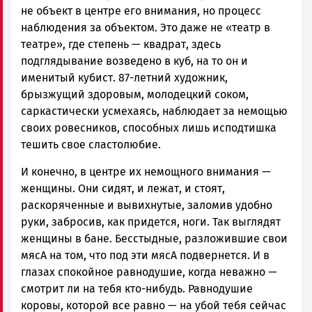
не объект в центре его внимания, но процесс
наблюдения за объектом. Это даже не «театр в
театре», где степень — квадрат, здесь
подглядывание возведено в куб, на то он и
именитый кубист. 87-летний художник,
брызжущий здоровым, молодецкий соком,
саркастически усмехаясь, наблюдает за немощью
своих ровесников, способных лишь исподтишка
тешить свое сластолюбие.
И конечно, в центре их немощного внимания —
женщины. Они сидят, и лежат, и стоят,
раскоряченные и вывихнутые, заломив удобно
руки, забросив, как придется, ноги. Так выглядят
женщины в бане. Бесстыдные, разложившие свои
мясА на том, что под эти мясА подвернется. И в
глазах спокойное равнодушие, когда неважно —
смотрит ли на тебя кто-нибудь. Равнодушие
коровы, которой все равно — на убой тебя сейчас