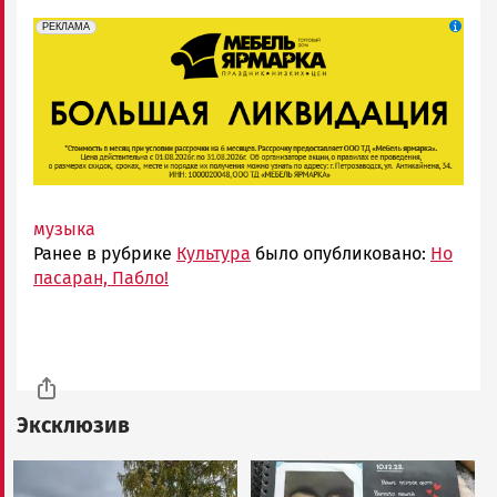
erid: 2SDnjeFymr3
Реклама
РЕКЛАМА
музыка
Ранее в рубрике
Культура
было опубликовано:
Но
пасаран, Пабло!
Эксклюзив
Image
Image