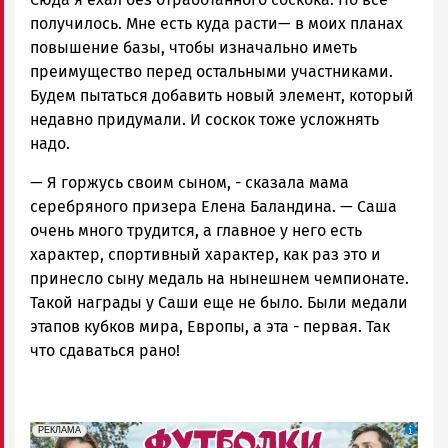
получилось. Мне есть куда расти— в моих планах
повышение базы, чтобы изначально иметь
преимущество перед остальными участниками.
Будем пытаться добавить новый элемент, который
недавно придумали. И соскок тоже усложнять
надо.
— Я горжусь своим сыном, - сказала мама
серебряного призера Елена Баландина. — Саша
очень много трудится, а главное у него есть
характер, спортивный характер, как раз это и
принесло сыну медаль на нынешнем чемпионате.
Такой награды у Саши еще не было. Были медали
этапов кубков мира, Европы, а эта - первая. Так
что сдаваться рано!
erid: Pb3XmBtzt7qh4nNaikXnuHE1bzSb6Vb4eeL28Ue
Реклама
РЕКЛАМА