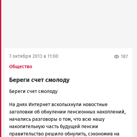
7 октября 2013 в 11:00
187
Общество
Береги счет смолоду
admintimur
Береги счет смолоду
Новости
На днях Интернет всколыхнули новостные
Петрозаводска
и
заголовки об обнулении пенсионных накоплений,
Карелии
начались разговоры о том, что всю нашу
|
накопительную часть будущей пенсии
Петрозаводск
правительство решило обнулить, сэкономив на