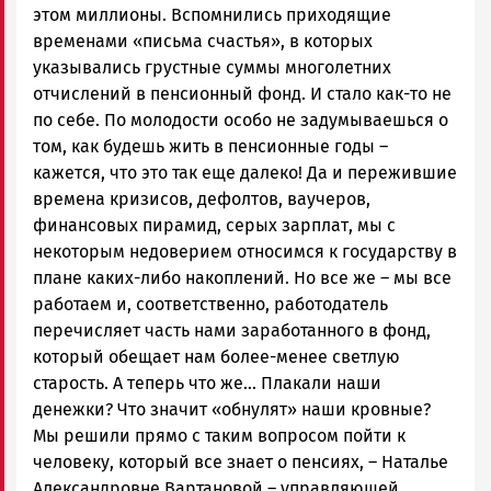
ГОВОРИТ
этом миллионы. Вспомнились приходящие
временами «письма счастья», в которых
указывались грустные суммы многолетних
отчислений в пенсионный фонд. И стало как-то не
по себе. По молодости особо не задумываешься о
том, как будешь жить в пенсионные годы –
кажется, что это так еще далеко! Да и пережившие
времена кризисов, дефолтов, ваучеров,
финансовых пирамид, серых зарплат, мы с
некоторым недоверием относимся к государству в
плане каких-либо накоплений. Но все же – мы все
работаем и, соответственно, работодатель
перечисляет часть нами заработанного в фонд,
который обещает нам более-менее светлую
старость. А теперь что же… Плакали наши
денежки? Что значит «обнулят» наши кровные?
Мы решили прямо с таким вопросом пойти к
человеку, который все знает о пенсиях, – Наталье
Александровне Вартановой – управляющей