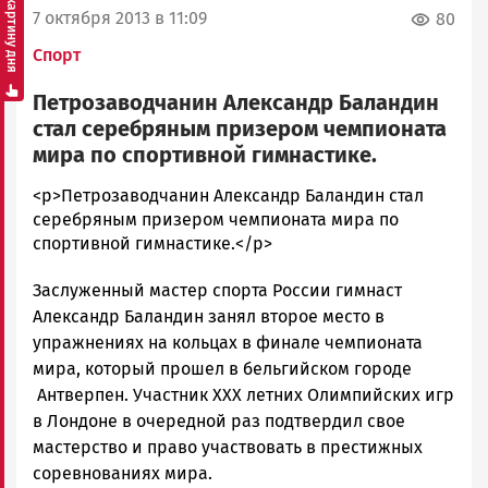
Смотреть картину дня
7 октября 2013 в 11:09
80
Спорт
Петрозаводчанин Александр Баландин
стал серебряным призером чемпионата
мира по спортивной гимнастике.
admintimur
<p>Петрозаводчанин Александр Баландин стал
Новости
серебряным призером чемпионата мира по
Петрозаводска
спортивной гимнастике.</p>
и
Заслуженный мастер спорта России гимнаст
Карелии
|
Александр Баландин занял второе место в
Петрозаводск
упражнениях на кольцах в финале чемпионата
ГОВОРИТ
мира, который прошел в бельгийском городе
Антверпен. Участник XXX летних Олимпийских игр
в Лондоне в очередной раз подтвердил свое
мастерство и право участвовать в престижных
соревнованиях мира.