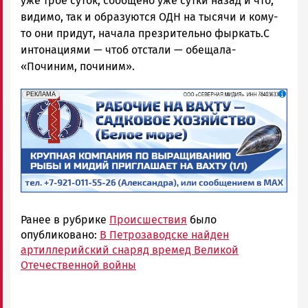
уже трое суток, сообщено уже сутки назад и что,
видимо, так и образуются ОДН на тысячи и кому-
то они придут, начала презрительно фыркать.С
интонациями — чтоб отстали — обещала-
«Починим, починим».
erid: 2SDnjf467GP
Реклама
РЕКЛАМА
Ранее в рубрике
Происшествия
было
опубликовано:
В Петрозаводске найден
артиллерийский снаряд времед Великой
Отечественной войны