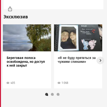
Эксклюзив
Image
Image
Береговая полоса
«Я не буду прятаться за
освобождена, но доступ
чужими спинами»
к ней закрыт
405
1 068