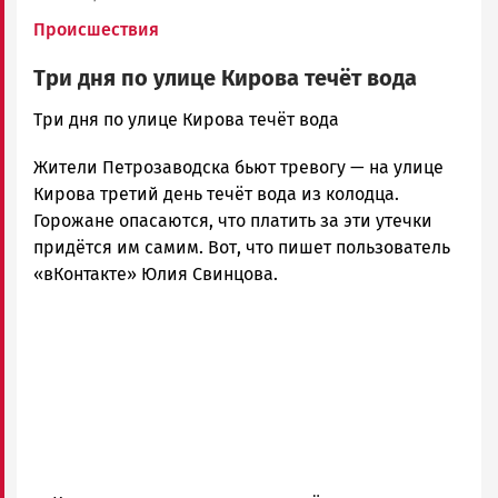
Происшествия
Три дня по улице Кирова течёт вода
admintimur
Три дня по улице Кирова течёт вода
Новости
Жители Петрозаводска бьют тревогу — на улице
Петрозаводска
и
Кирова третий день течёт вода из колодца.
Карелии
Горожане опасаются, что платить за эти утечки
|
придётся им самим. Вот, что пишет пользователь
Петрозаводск
«вКонтакте» Юлия Свинцова.
ГОВОРИТ