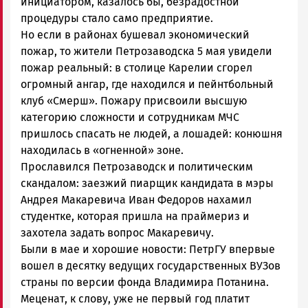
инициатором, казалось бы, безрадостной
процедуры стало само предприятие.
Но если в районах бушевал экономический
пожар, то жители Петрозаводска 5 мая увидели
пожар реальный: в столице Карелии сгорел
огромный ангар, где находился и пейнтбольный
клуб «Смерш». Пожару присвоили высшую
категорию сложности и сотрудникам МЧС
пришлось спасать не людей, а лошадей: конюшня
находилась в «огненной» зоне.
Прославился Петрозаводск и политическим
скандалом: заезжий пиарщик кандидата в мэры
Андрея Макаревича Иван Федоров нахамил
студентке, которая пришла на праймериз и
захотела задать вопрос Макаревичу.
Были в мае и хорошие новости: ПетрГУ впервые
вошел в десятку ведущих государственных ВУЗов
страны по версии фонда Владимира Потанина.
Меценат, к слову, уже не первый год платит