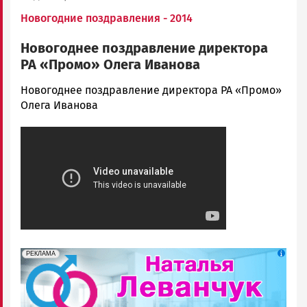
Новогодние поздравления - 2014
Новогоднее поздравление директора
РА «Промо» Олега Иванова
admintimur
Новогоднее поздравление директора РА «Промо»
Новости
Олега Иванова
Петрозаводска
и
Карелии
|
Петрозаводск
ГОВОРИТ
erid: 2SDnjek5YUa
Реклама
РЕКЛАМА