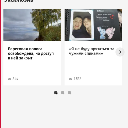
Image
Image
Береговая полоса
«Я не буду прятаться за
освобождена, но доступ
чужими спинами»
к ней закрыт
844
1 532