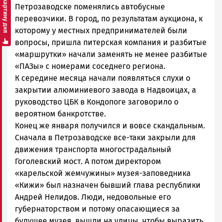
Смотреть картину дня
Петрозаводске поменялись автобусные
перевозчики. В город, по результатам аукциона, к
которому у местных предпринимателей были
вопросы, пришла питерская компания и разбитые
«маршрутки» начали заменять не менее разбитые
«ПАЗы» с номерами соседнего региона.
К середине месяца начали появляться слухи о
закрытии алюминиевого завода в Надвоицах, а
руководство ЦБК в Кондопоге заговорило о
вероятном банкротстве.
Конец же января получился и вовсе скандальным.
Сначала в Петрозаводске все-таки закрыли для
движения транспорта многострадальный
Гоголевский мост. А потом директором
«карельской жемчужины» музея-заповедника
«Кижи» был назначен бывший глава республики
Андрей Нелидов. Люди, недовольные его
губернаторством и потому опасающиеся за
будущее музея, вышли на улицы, чтобы выразить