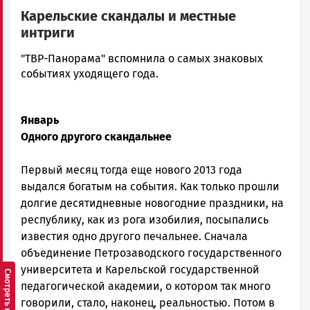
Карельские скандалы и местные
интриги
admintimur
"ТВР-Панорама" вспомнила о самых знаковых
Новости
событиях уходящего года.
Петрозаводска
и
Карелии
Январь
|
Одного другого скандальнее
Петрозаводск
ГОВОРИТ
Первый месяц тогда еще нового 2013 года
выдался богатым на события. Как только прошли
долгие десятидневные новогодние праздники, на
республику, как из рога изобилия, посыпались
известия одно другого печальнее. Сначала
объединение Петрозаводского государственного
университета и Карельской государственной
педагогической академии, о котором так много
говорили, стало, наконец, реальностью. Потом в