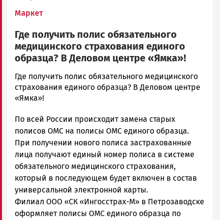
Маркет
Где получить полис обязательного
медицинского страхования единого
образца? В Деловом центре «Ямка»!
admintimur
Где получить полис обязательного медицинского
Новости
страхования единого образца? В Деловом центре
Петрозаводска
«Ямка»!
и
По всей России происходит замена старых
Карелии
|
полисов ОМС на полисы ОМС единого образца.
Петрозаводск
При получении нового полиса застрахованные
ГОВОРИТ
лица получают единый номер полиса в системе
обязательного медицинского страхования,
который в последующем будет включен в состав
универсальной электронной карты.
Филиал ООО «СК «Ингосстрах-М» в Петрозаводске
оформляет полисы ОМС единого образца по