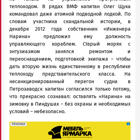
теплоходом. В рядах ВМФ капитан Олег Щука
командовал даже атомной подводной лодкой. По
словам участника скандальной истории, в
декабре 2012 года собственник «Инженера
Нарина» предложил ему должность
управляющего кораблем. Старый моряк с
энтузиазмом занялся ремонтом и
переоснащением, подготовкой экипажа – чтобы
дать вторую жизнь единственному в республике
теплоходу представительского класса. На
несанкционированный перегон судна в
Петрозаводск капитан согласился только потому,
что прекрасно сознавал: оставлять «Нарина» на
зимовку в Пиндушах – без охраны и необходимых
условий – небезопасно.
erid: 2SDnjeFymr3
Реклама
РЕКЛАМА