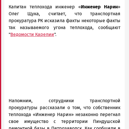
и
Капитан теплохода инженер «
Инженер Нарин
»
Карелии
|
Олег Щука, считает, что транспортная
Петрозаводск
прокуратура РК исказила факты некоторые факты
ГОВОРИТ
так называемого угона теплохода, сообщают
"
Ведомости Карелии
".
Напомним, сотрудники транспортной
прокуратуры рассказали о том, что собственник
теплохода «Инженер Нарин» незаконно перегнал
свое имущество с территории Пиндушской
ремонтной базы в Петрозаводск. Как сообщили в