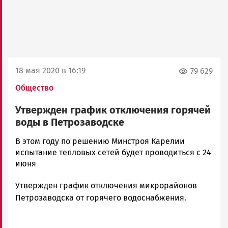
18 мая 2020 в 16:19
79 629
Общество
Утвержден график отключения горячей
воды в Петрозаводске
Юрий
В этом году по решению Минстроя Карелии
Волчанский
испытание тепловых сетей будет проводиться с 24
Новости
июня
Петрозаводска
Утвержден график отключения микрорайонов
и
Карелии
Петрозаводска от горячего водоснабжения.
|
Петрозаводск