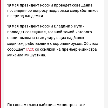
Юрий
19 мая президент России проведет совещание,
Каулио
посвященное вопросу поддержки медработников
Новости
в период пандемии
Петрозаводска
19 мая президент России Владимир Путин
и
Карелии
проведет совещание, главной темой которого
|
станет выплата стимулирующих надбавок
Петрозаводск
медикам, работающим с коронавирусом. Об этом
ГОВОРИТ
сообщает
ТАСС
со ссылкой на премьер-министра
Михаила Мишустина.
По словам главы кабинета министров, все