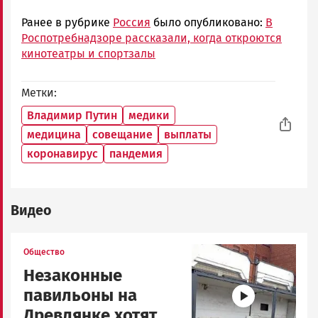
Ранее в рубрике
Россия
было опубликовано:
В
Роспотребнадзоре рассказали, когда откроются
кинотеатры и спортзалы
Метки
Владимир Путин
медики
медицина
совещание
выплаты
коронавирус
пандемия
Видео
Image
Общество
Незаконные
павильоны на
Древлянке хотят