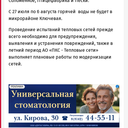
Соломенное, Птицефабрика и Пески.
С 27 июля по 6 августа горячей воды не будет в
микрорайоне Ключевая.
Проведение испытаний тепловых сетей прежде
всего необходимо для предупреждения,
выявления и устранения повреждений, также в
летний период АО «ПКС - Тепловые сети»
выполняет плановые работы по модернизации
сетей.
erid: 2SDnjdpiKp6
Реклама
РЕКЛАМА