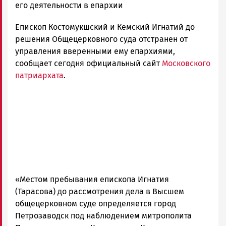
Новости
его деятельности в епархии
Петрозаводска
Епископ Костомукшский и Кемский Игнатий до
и
Карелии
решения Общецерковного суда отстранен от
|
управления вверенными ему епархиями,
Петрозаводск
сообщает сегодня официальный сайт
Московского
ГОВОРИТ
патриархата
.
«Местом пребывания епископа Игнатия
(Тарасова) до рассмотрения дела в Высшем
общецерковном суде определяется город
Петрозаводск под наблюдением митрополита