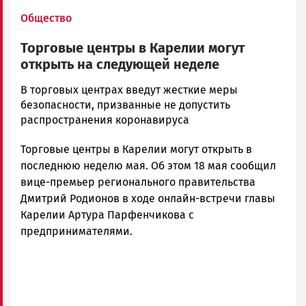
Общество
Торговые центры в Карелии могут
открыть на следующей неделе
Валентина
В торговых центрах введут жесткие меры
Платонова
безопасности, призванные не допустить
Новости
распространения коронавируса
Петрозаводска
Торговые центры в Карелии могут открыть в
и
Карелии
последнюю неделю мая. Об этом 18 мая сообщил
|
вице-премьер регионального правительства
Петрозаводск
Дмитрий Родионов в ходе онлайн-встречи главы
ГОВОРИТ
Карелии Артура Парфенчикова с
предпринимателями.