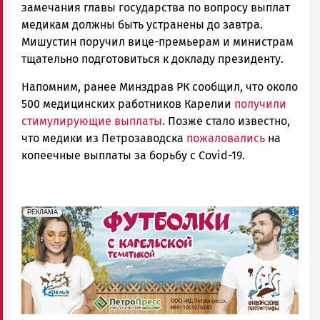
замечания главы государства по вопросу выплат
медикам должны быть устранены до завтра.
Мишустин поручил вице-премьерам и министрам
тщательно подготовиться к докладу президенту.
Напомним, ранее Минздрав РК сообщил, что около
500 медицинских работников Карелии
получили
стимулирующие выплаты
. Позже стало известно,
что медики из Петрозаводска
пожаловались
на
копеечные выплаты за борьбу с Covid-19.
erid: Pb3XmBtzt7qh4nNaikXnuHE1bzSb6Vb4eeL28Ue
Реклама
РЕКЛАМА