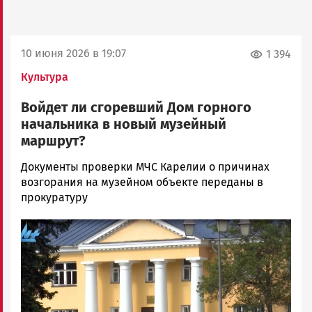
10 июня 2026 в 19:07
1 394
Культура
Войдет ли сгоревший Дом горного
начальника в новый музейный
маршрут?
Марина
Документы проверки МЧС Карелии о причинах
Бедорфаc
возгорания на музейном объекте переданы в
Новости
прокуратуру
Петрозаводска
Image
и
Карелии
|
Петрозаводск
ГОВОРИТ