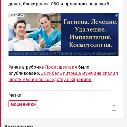
денег, блокировок, СВО и проверок спецслужб.
erid: 2SDnjdpiKp6
Реклама
РЕКЛАМА
Ранее в рубрике
Происшествия
было
опубликовано:
За гибель питомца мужчина спалил
шесть машин по соседству с Карелией
Метки
мошенники
Эксклюзив