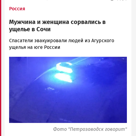
Россия
Мужчина и женщина сорвались в
ущелье в Сочи
Юрий
Спасатели эвакуировали людей из Агурского
Каулио
ущелья на юге России
Новости
Image
Петрозаводска
и
Карелии
|
Петрозаводск
ГОВОРИТ
Фото "Петрозаводск говорит"