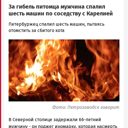
За гибель питомца мужчина спалил
шесть машин по соседству с Карелией
Наталья
Петербуржец спалил шесть машин, пытаясь
Колоко…
отомстить за сбитого кота
Новости
Image
Петрозаводска
и
Карелии
|
Петрозаводск
ГОВОРИТ
Фото: Петрозаводск говорит
В Северной столице задержали 66-летний
мужчину - он поджег иномарку, которая насмерть