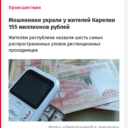
Происшествия
Мошенники украли у жителей Карелии
155 миллионов рублей
Ольга
Жителям республики назвали шесть самых
Гаврилова
распространенных уловок дистанционных
Новости
проходимцев
Петрозаводска
Image
и
Карелии
|
Петрозаводск
ГОВОРИТ
фото «Петрозаводск говорит»