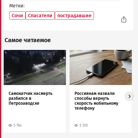
Метки
Сочи
Спасатели
пострадавшие
Самое читаемое
Image
Image
Самокатчик насмерть
Россиянам назвали
разбился в
способы вернуть
Петрозаводске
скорость мобильному
телефону
5 764
5 120