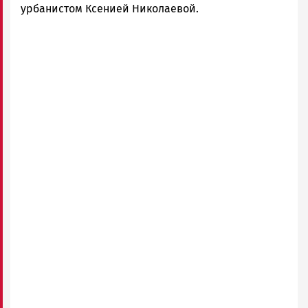
урбанистом Ксенией Николаевой.
Remote
video
URL