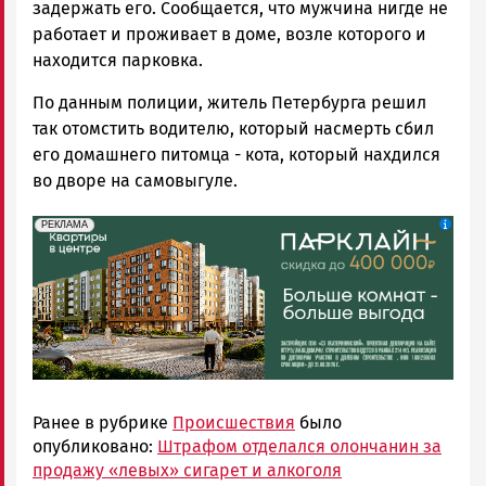
задержать его. Сообщается, что мужчина нигде не
работает и проживает в доме, возле которого и
находится парковка.
По данным полиции, житель Петербурга решил
так отомстить водителю, который насмерть сбил
его домашнего питомца - кота, который нахдился
во дворе на самовыгуле.
erid: 2SDnjdeSPnB
Реклама
РЕКЛАМА
Ранее в рубрике
Происшествия
было
опубликовано:
Штрафом отделался олончанин за
продажу «левых» сигарет и алкоголя