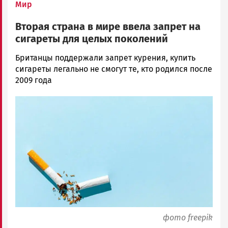
Мир
Вторая страна в мире ввела запрет на
сигареты для целых поколений
Ольга
Британцы поддержали запрет курения, купить
Гаврилова
сигареты легально не смогут те, кто родился после
Новости
2009 года
Петрозаводска
Image
и
Карелии
|
Петрозаводск
ГОВОРИТ
фото freepik