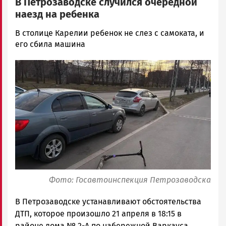
В Петрозаводске случился очередной
наезд на ребенка
Арина
В столице Карелии ребенок не слез с самоката, и
Смирнова
его сбила машина
Новости
Image
Петрозаводска
и
Карелии
|
Петрозаводск
ГОВОРИТ
Фото: Госавтоинспекция Петрозаводска
В Петрозаводске устанавливают обстоятельства
ДТП, которое произошло 21 апреля в 18:15 в
районе дома № 2-А по набережной Варкауса,