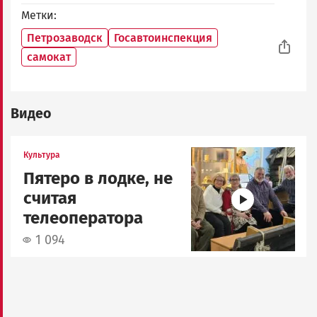
Метки
Петрозаводск
Госавтоинспекция
самокат
Видео
Image
Культура
Пятеро в лодке, не
считая
телеоператора
1 094