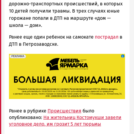
дорожно-транспортных происшествий, в которых
10 детей получили травмы. В трех случаях юные
горожане попали в ДТП на маршруте «дом —
школа — дом».
Ранее еще один ребенок на самокате
пострадал
в
ДТП в Петрозаводске.
erid: 2SDnjeFymr3
Реклама
РЕКЛАМА
Ранее в рубрике
Происшествия
было
опубликовано:
На жительниц Костомукши завели
уголовное дело, им грозит 5 лет тюрьмы