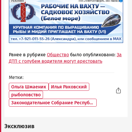
erid: 2SDnjf467GP
Реклама
РЕКЛАМА
Ранее в рубрике
Общество
было опубликовано:
За
ДТП с голубем водителя могут арестовать
Метки
Ольга Шмаеник
Илья Раковский
рыболовство
Законодательное Собрание Республики Карелия
Эксклюзив