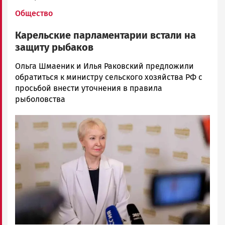
Общество
Карельские парламентарии встали на
защиту рыбаков
Екатерина
Ольга Шмаеник и Илья Раковский предложили
Желу…
обратиться к министру сельского хозяйства РФ с
Новости
просьбой внести уточнения в правила
Петрозаводска
рыболовства
и
Image
Карелии
|
Петрозаводск
ГОВОРИТ