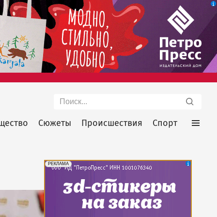
Поиск
щество
Сюжеты
Происшествия
Спорт
erid: 2SDnjePV7ZG
Реклама
РЕКЛАМА