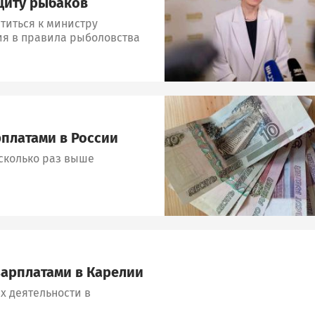
щиту рыбаков
титься к министру
ния в правила рыболовства
Image
платами в России
есколько раз выше
зарплатами в Карелии
х деятельности в