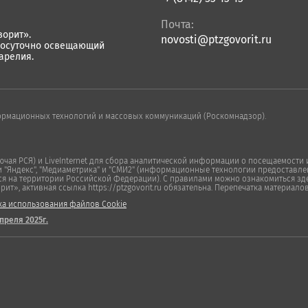
Почта:
орит».
novosti@ptzgovorit.ru
лосуточно освещающий
арелия.
ормационных технологий и массовых коммуникаций (Роскомнадзор).
ая РСЯ) и LiveInternet для сбора аналитической информации о посещаемости и
Яндекс", "Медиаметрика" и "СМИ2" (информационные технологии предоставлен
ся на территории Российской Федерации). С правилами можно ознакомиться зде
», активная ссылка https://ptzgovorit.ru обязательна. Перепечатка материало
ка использования файлов Cookie
преля 2025г.