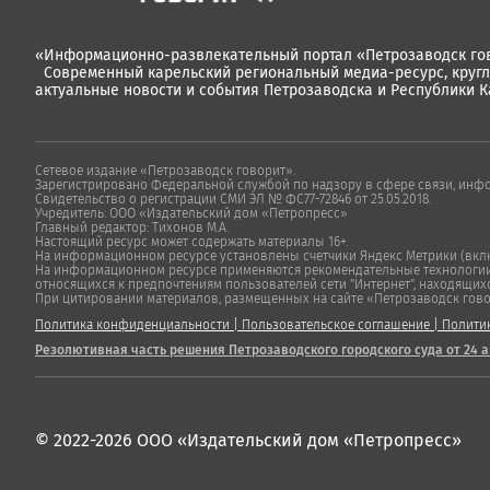
«Информационно-развлекательный портал «Петрозаводск гов
Современный карельский региональный медиа-ресурс, круг
актуальные новости и события Петрозаводска и Республики К
Сетевое издание «Петрозаводск говорит».
Зарегистрировано Федеральной службой по надзору в сфере связи, инф
Свидетельство о регистрации СМИ ЭЛ № ФС77-72846 от 25.05.2018.
Учредитель: ООО «Издательский дом «Петропресс»
Главный редактор: Тихонов М.А.
Настоящий ресурс может содержать материалы 16+.
На информационном ресурсе установлены счетчики Яндекс Метрики (включ
На информационном ресурсе применяются рекомендательные технологии "
относящихся к предпочтениям пользователей сети "Интернет", находящих
При цитировании материалов, размещенных на сайте «Петрозаводск говорит
Политика конфиденциальности
|
Пользовательское соглашение
|
Полити
Резолютивная часть решения Петрозаводского городского суда от 24 а
© 2022-2026 ООО «Издательский дом «Петропресс»