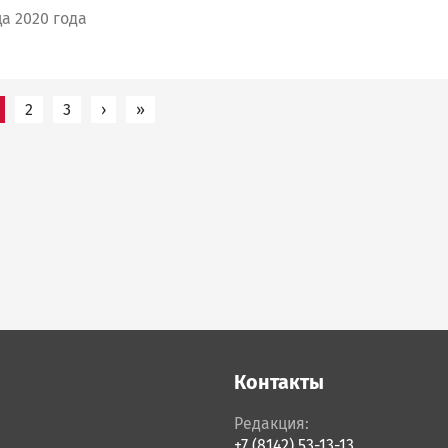
а 2020 года
2
3
›
Следующая страница
»
Последняя страница
Контакты
Редакция:
+7 (8142) 53-13-13