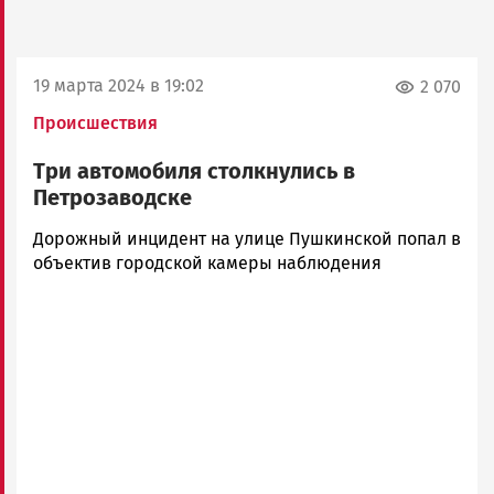
19 марта 2024 в 19:02
2 070
Происшествия
Три автомобиля столкнулись в
Петрозаводске
Юрий
Дорожный инцидент на улице Пушкинской попал в
Каулио
объектив городской камеры наблюдения
Новости
Петрозаводска
и
Карелии
|
Петрозаводск
ГОВОРИТ