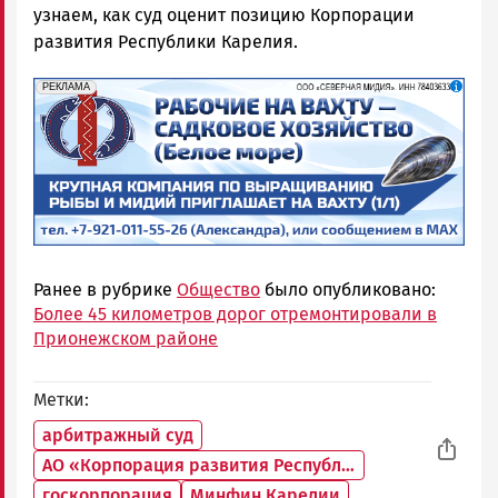
узнаем, как суд оценит позицию Корпорации
развития Республики Карелия.
erid: 2SDnjf467GP
Реклама
РЕКЛАМА
Ранее в рубрике
Общество
было опубликовано:
Более 45 километров дорог отремонтировали в
Прионежском районе
Метки
арбитражный суд
АО «Корпорация развития Республики Карелия»
госкорпорация
Минфин Карелии