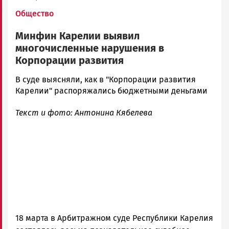
Общество
Минфин Карелии выявил
многочисленные нарушения в
Корпорации развития
Максим
В суде выясняли, как в "Корпорации развития
Тихонов
Карелии" распоряжались бюджетными деньгами
Новости
Текст и фото: Антонина Кябелева
Петрозаводска
и
Карелии
|
Петрозаводск
ГОВОРИТ
18 марта в Арбитражном суде Республики Карелия