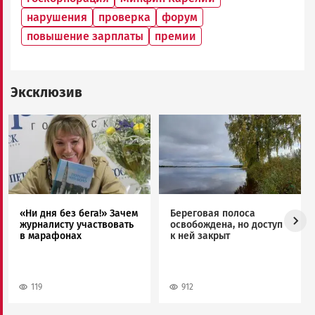
нарушения
проверка
форум
повышение зарплаты
премии
Эксклюзив
Image
Image
«Ни дня без бега!» Зачем
Береговая полоса
журналисту участвовать
освобождена, но доступ
в марафонах
к ней закрыт
119
912