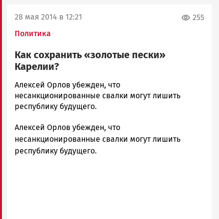
28 мая 2014 в 12:21
255
Политика
Как сохранить «золотые пески»
Карелии?
admintimur
Алексей Орлов убежден, что
Новости
несанкционированные свалки могут лишить
Петрозаводска
республику будущего.
и
Алексей Орлов убежден, что
Карелии
|
несанкционированные свалки могут лишить
Петрозаводск
республику будущего.
ГОВОРИТ