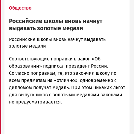
Общество
Российские школы вновь начнут
выдавать золотые медали
admintimur
Российские школы вновь начнут выдавать
Новости
золотые медали
Петрозаводска
Соответствующие поправки в закон «Об
и
Карелии
образовании» подписал президент России.
|
Согласно поправкам, те, кто закончил школу по
Петрозаводск
всем предметам на «отлично», одновременно с
ГОВОРИТ
дипломом получат медаль. При этом никаких льгот
для выпускников с золотыми медалями законами
не предусматривается.