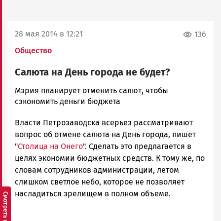
28 мая 2014 в 12:21
136
Общество
Салюта на День города не будет?
admintimur
Мэрия планирует отменить салют, чтобы
Новости
сэкономить деньги бюджета
Петрозаводска
Власти Петрозаводска всерьез рассматривают
и
Карелии
вопрос об отмене салюта на День города, пишет
|
"
Столица на Онего
". Сделать это предлагается в
Петрозаводск
целях экономии бюджетных средств. К тому же, по
ГОВОРИТ
словам сотрудников администрации, летом
слишком светлое небо, которое не позволяет
насладиться зрелищем в полном объеме.