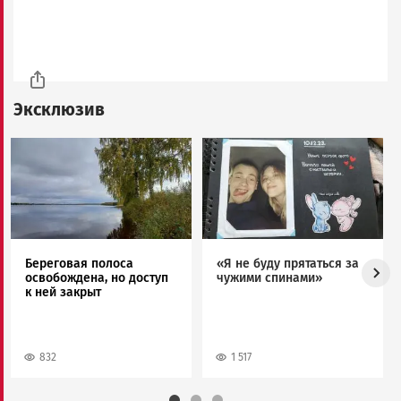
Эксклюзив
Image
Image
Береговая полоса
«Я не буду прятаться за
освобождена, но доступ
чужими спинами»
к ней закрыт
832
1 517