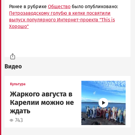
Ранее в рубрике
Общество
было опубликовано:
Петрозаводскому голубю в кепке посвятили
выпуск популярного Интернет-проекта "This is
Хорошо"
Видео
Image
Культура
Жаркого августа в
Карелии можно не
ждать
743