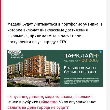
Медали будут учитываться в портфолио ученика, в
которое включат внеклассные достижения
школьника, принимаемые в расчет при
поступлении в вуз наряду с ЕГЭ.
erid: 2SDnjdeSPnB
Реклама
РЕКЛАМА
выпускник
,
диплом
,
медаль
,
школа
,
школьник
Ранее в рубрике
Общество
было опубликовано:
Салюта на День города не будет?