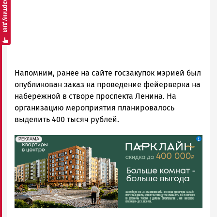
Смотреть картину дня
Напомним, ранее на сайте госзакупок мэрией был
опубликован заказ на проведение фейерверка на
набережной в створе проспекта Ленина. На
организацию мероприятия планировалось
выделить 400 тысяч рублей.
erid: 2SDnjdeSPnB
Реклама
РЕКЛАМА