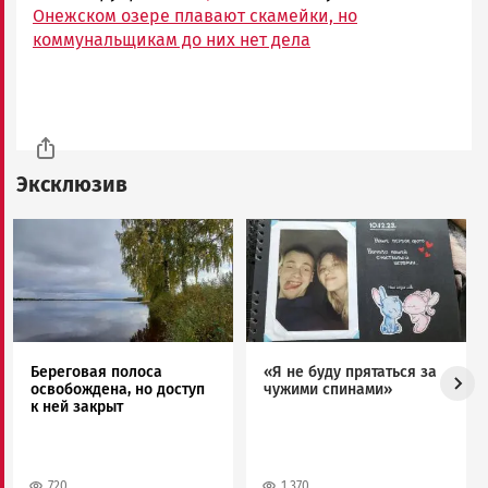
Онежском озере плавают скамейки, но
коммунальщикам до них нет дела
Эксклюзив
Image
Image
Береговая полоса
«Я не буду прятаться за
освобождена, но доступ
чужими спинами»
к ней закрыт
720
1 370