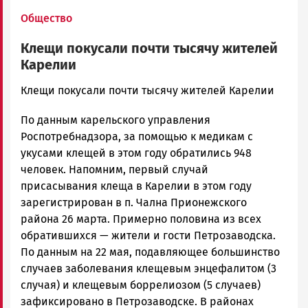
Общество
Клещи покусали почти тысячу жителей
Карелии
admintimur
Клещи покусали почти тысячу жителей Карелии
Новости
По данным карельского управления
Петрозаводска
и
Роспотребнадзора, за помощью к медикам с
Карелии
укусами клещей в этом году обратились 948
|
человек. Напомним, первый случай
Петрозаводск
присасывания клеща в Карелии в этом году
ГОВОРИТ
зарегистрирован в п. Чална Прионежского
района 26 марта. Примерно половина из всех
обратившихся — жители и гости Петрозаводска.
По данным на 22 мая, подавляющее большинство
случаев заболевания клещевым энцефалитом (3
случая) и клещевым боррелиозом (5 случаев)
зафиксировано в Петрозаводске. В районах