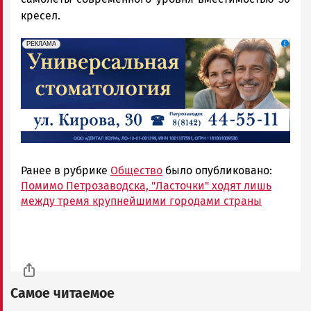
кресел.
erid: 2SDnjdpiKp6
Реклама
РЕКЛАМА
Ранее в рубрике
Общество
было опубликовано:
Помимо Петрозаводска, "Ласточки" ходят лишь
между тремя крупнейшими городами страны
Самое читаемое