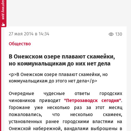
Смотреть картину дня
27 мая 2014 в 14:34
130
Общество
В Онежском озере плавают скамейки,
но коммунальщикам до них нет дела
admintimur
<p>В Онежском озере плавают скамейки, но
Новости
коммунальщикам до этого нет дела</p>
Петрозаводска
Очередные чудесные ответы городских
и
Карелии
чиновников приводит
"Петрозаводск сегодня"
.
|
Горожане уже несколько раз за этот месяц
Петрозаводск
пожаловались, что несколько скамеек,
ГОВОРИТ
установленных ранее городскими властями на
Онежской набережной, вандалами выброшены в