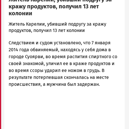
кражу продуктов, получил 13 лет
колонии
admintimur
Житель Карелии, убивший подругу за кражу
Новости
продуктов, получил 13 лет колонии
Петрозаводска
Следствием и судом установлено, что 7 января
и
Карелии
2014 года обвиняемый, находясь у себя дома в
|
городе Суоярви, во время распития спиртного со
Петрозаводск
своей знакомой, уличил ее в краже продуктов и
ГОВОРИТ
во время ссоры ударил ее ножом в грудь. В
результате потерпевшая скончалась на месте
происшествия, а мужчина был задержан.