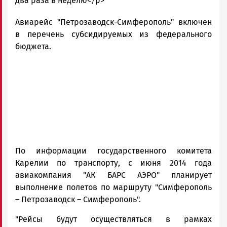
Новости
два раза в неделю</p>
Петрозаводска
Авиарейс "Петрозаводск-Симферополь" включен
и
Карелии
в перечень субсидируемых из федерального
|
бюджета.
Петрозаводск
ГОВОРИТ
По информации государственного комитета
Карелии по транспорту, с июня 2014 года
авиакомпания "АК БАРС АЭРО" планирует
выполнение полетов по маршруту "Симферополь
– Петрозаводск – Симферополь".
"Рейсы будут осуществляться в рамках