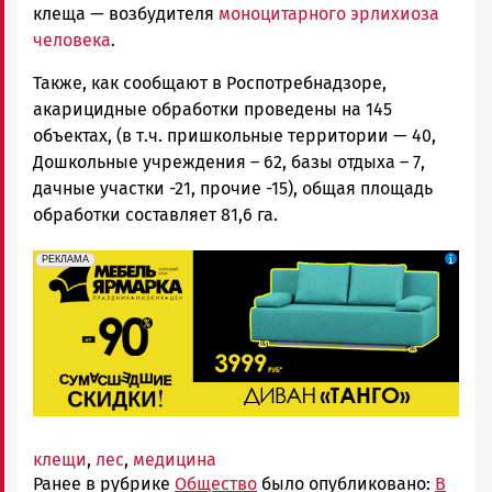
клеща — возбудителя
моноцитарного эрлихиоза
человека
.
Также, как сообщают в Роспотребнадзоре,
акарицидные обработки проведены на 145
объектах, (в т.ч. пришкольные территории — 40,
Дошкольные учреждения – 62, базы отдыха – 7,
дачные участки -21, прочие -15), общая площадь
обработки составляет 81,6 га.
erid: 2SDnjeFymr3
Реклама
РЕКЛАМА
клещи
,
лес
,
медицина
Ранее в рубрике
Общество
было опубликовано:
В