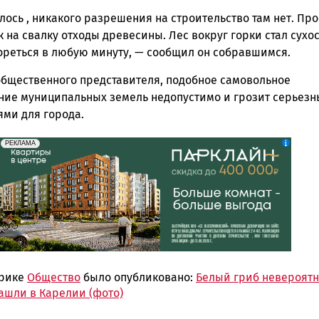
лось , никакого разрешения на строительство там нет. Про
к на свалку отходы древесины. Лес вокруг горки стал сухо
ореться в любую минуту, — сообщил он собравшимся.
общественного представителя, подобное самовольное
ние муниципальных земель недопустимо и грозит серьез
ями для города.
erid: 2SDnjdeSPnB
Реклама
РЕКЛАМА
брике
Общество
было опубликовано:
Белый гриб невероят
ашли в Карелии (фото)