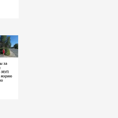
ы за
:
р МУП
л мэрию
по