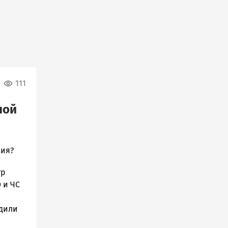
111
ной
ния?
тр
 и ЧС
рдили