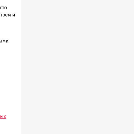
сто
стоем и
ными
ных