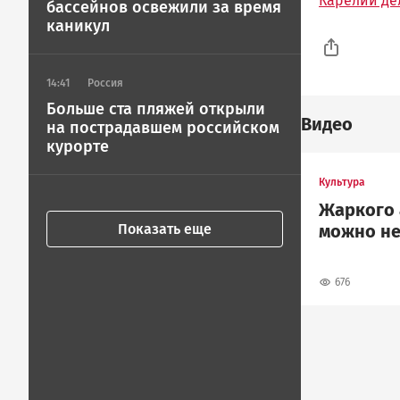
Карелии де
бассейнов освежили за время
каникул
14:41
Россия
Больше ста пляжей открыли
Видео
на пострадавшем российском
курорте
Культура
Жаркого 
можно не
Показать еще
676