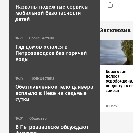
Названы надежные сервисы
мобильной безопасности
детей
Эксклюзив
16:21
Происшествия
Image
Ряд домов остался в
Петрозаводске без горячей
воды
Береговая
полоса
16:19
Происшествия
освобождена,
но доступ к н
Обезглавленное тело дайвера
закрыт
всплыло в Неве на седьмые
сутки
826
16:01
Общество
В Петрозаводске обсуждают