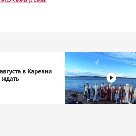
лятся своим уловом!
Image
августа в Карелии
 ждать