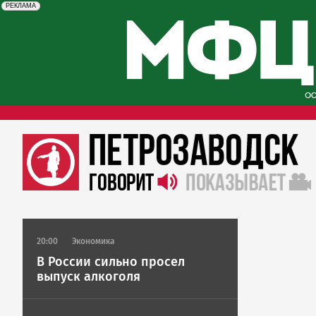
erid: 2SDnjcySKKc
Реклама
РЕКЛАМА
20:00
Экономика
В России сильно просел
выпуск алкоголя