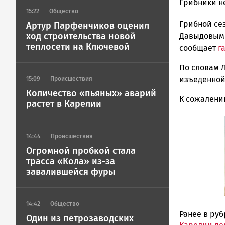
admintimur
Грибники н
15:22
Общество
Новости
Грибной се
Петрозавод
Артур Парфенчиков оценил
и
ход строительства новой
Давыдовым 
теплосети на Ключевой
Карелии
сообщает
г
|
По словам 
Петрозавод
ГОВОРИТ
изъеденной
15:09
Происшествия
Количество «пьяных» аварий
К сожалению
растет в Карелии
14:44
Происшествия
Огромной пробкой стала
трасса «Кола» из-за
завалившейся фуры
14:42
Общество
Ранее в ру
Один из петрозаводских