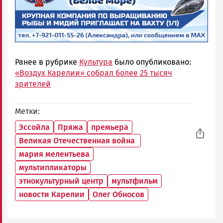
Ранее в рубрике
Культура
было опубликовано:
«Воздух Карелии» собрал более 25 тысяч
зрителей
Метки
Эссойла
Пряжа
премьера
Великая Отечественная война
мария мелентьева
мультипликаторы
этнокультурный центр
мультфильм
новости Карелии
Олег Обносов