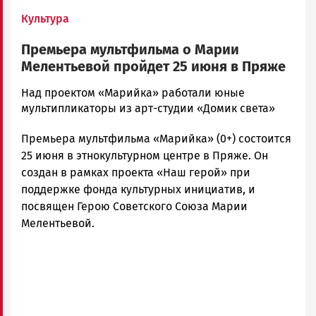
Культура
Премьера мультфильма о Марии
Мелентьевой пройдет 25 июня в Пряже
Корректор
Над проектом «Марийка» работали юные
Новости
мультипликаторы из арт-студии «Домик света»
Петрозаводска
Премьера мультфильма «Марийка» (0+) состоится
и
Карелии
25 июня в этнокультурном центре в Пряже. Он
|
создан в рамках проекта «Наш герой» при
Петрозаводск
поддержке фонда культурных инициатив, и
ГОВОРИТ
посвящен Герою Советского Союза Марии
Мелентьевой.