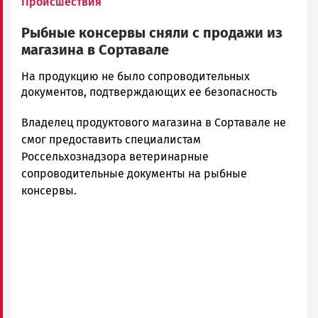
Происшествия
Рыбные консервы сняли с продажи из
магазина в Сортавале
Корректор
На продукцию не было сопроводительных
Новости
документов, подтверждающих ее безопасность
Петрозаводска
Владелец продуктового магазина в Сортавале не
и
Карелии
смог предоставить специалистам
|
Россельхознадзора ветеринарные
Петрозаводск
сопроводительные документы на рыбные
ГОВОРИТ
консервы.