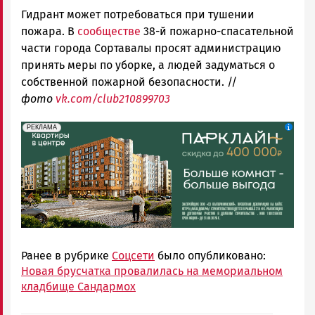
Гидрант может потребоваться при тушении
пожара. В
сообществе
38-й пожарно-спасательной
части города Сортавалы просят администрацию
принять меры по уборке, а людей задуматься о
собственной пожарной безопасности. //
фото
vk.com/club210899703
erid: 2SDnjdeSPnB
Реклама
РЕКЛАМА
Ранее в рубрике
Соцсети
было опубликовано:
Новая брусчатка провалилась на мемориальном
кладбище Сандармох