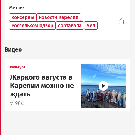
Метки
консервы
новости Карелии
Россельхознадзор
сортавала
мед
Видео
Image
Культура
Жаркого августа в
Карелии можно не
ждать
984