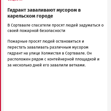
Гидрант заваливают мусором в
карельском городе
Ольга
В Сортавале спасатели просят людей задуматься о
Гаврилова
своей пожарной безопасности
Новости
Пожарные просят людей остановиться и
Петрозаводска
и
перестать заваливать различным мусором
Карелии
гидрант на улице Холмистая в Сортавале. Он
|
расположен рядом с контейнерной площадкой и
Петрозаводск
за несколько дней его завалили ветками.
ГОВОРИТ