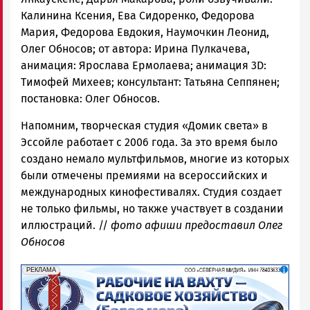
Калинина Ксения, Ева Сидоренко, Федорова
Мария, Федорова Евдокия, Наумочкин Леонид,
Олег Обносов; от автора: Ирина Пулкачева,
анимация: Ярослава Ермолаева; анимация 3D:
Тимофей Михеев; консультант: Татьяна Сеппянен;
постановка: Олег Обносов.
Напомним, творческая студия «Домик света» в
Эссойле работает с 2006 года. За это время было
создано немало мультфильмов, многие из которых
были отмечены премиями на всероссийских и
международных кинофестивалях. Студия создает
не только фильмы, но также участвует в создании
иллюстраций. //
фото афиши предоставил Олег
Обносов
erid: 2SDnjf467GP
Реклама
РЕКЛАМА