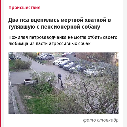
Происшествия
Два пса вцепились мертвой хваткой в
гулявшую с пенсионеркой собаку
Ольга
Пожилая петрозаводчанка не могла отбить своего
Гаврилова
любимца из пасти агрессивных собак
Новости
Image
Петрозаводска
и
Карелии
|
Петрозаводск
ГОВОРИТ
фото стопкадр