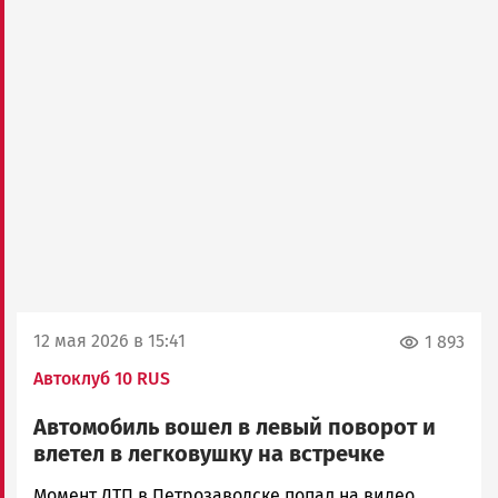
12 мая 2026 в 15:41
1 893
Автоклуб 10 RUS
Автомобиль вошел в левый поворот и
влетел в легковушку на встречке
Ольга
Момент ДТП в Петрозаводске попал на видео