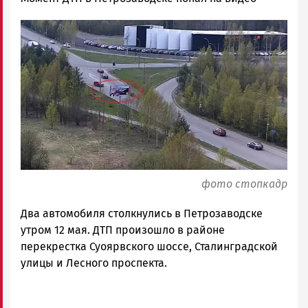
Гаврилова
Image
Новости
Петрозаводска
и
Карелии
|
Петрозаводск
ГОВОРИТ
фото стопкадр
Два автомобиля столкнулись в Петрозаводске
утром 12 мая. ДТП произошло в районе
перекрестка Суоярвского шоссе, Сталинградской
улицы и Лесного проспекта.