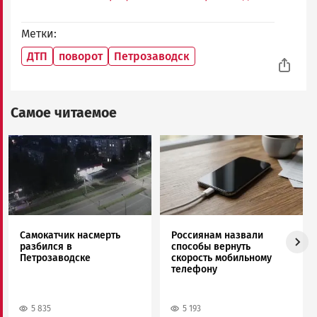
Метки
ДТП
поворот
Петрозаводск
Самое читаемое
Image
Image
Самокатчик насмерть
Россиянам назвали
разбился в
способы вернуть
Петрозаводске
скорость мобильному
телефону
5 835
5 193