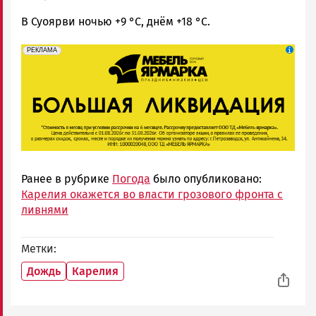
В Суоярви ночью +9 °C, днём +18 °C.
erid: 2SDnjeFymr3
Реклама
РЕКЛАМА
Ранее в рубрике
Погода
было опубликовано:
Карелия окажется во власти грозового фронта с
ливнями
Метки
Дождь
Карелия