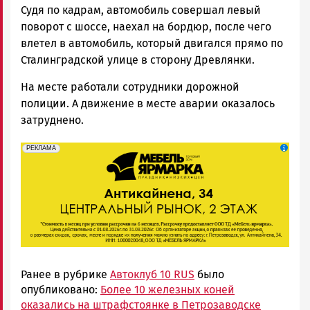
Судя по кадрам, автомобиль совершал левый
поворот с шоссе, наехал на бордюр, после чего
влетел в автомобиль, который двигался прямо по
Сталинградской улице в сторону Древлянки.
На месте работали сотрудники дорожной
полиции. А движение в месте аварии оказалось
затруднено.
erid: 2SDnjeFymr3
Реклама
РЕКЛАМА
Ранее в рубрике
Автоклуб 10 RUS
было
опубликовано:
Более 10 железных коней
оказались на штрафстоянке в Петрозаводске