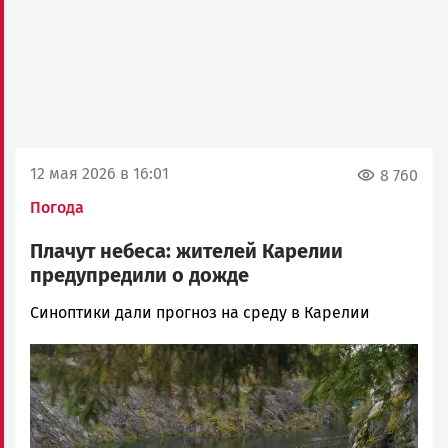
12 мая 2026 в 16:01
8 760
Погода
Плачут небеса: жителей Карелии
предупредили о дожде
Арина
Синоптики дали прогноз на среду в Карелии
Смирнова
Image
Новости
Петрозаводска
и
Карелии
|