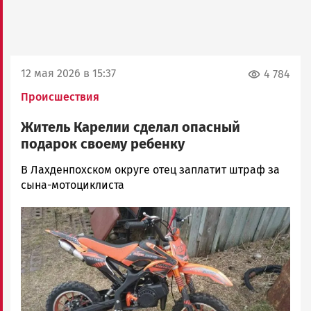
12 мая 2026 в 15:37
4 784
Происшествия
Житель Карелии сделал опасный
подарок своему ребенку
Арина
В Лахденпохском округе отец заплатит штраф за
Смирнова
сына-мотоциклиста
Новости
Image
Петрозаводска
и
Карелии
|
Петрозаводск
ГОВОРИТ