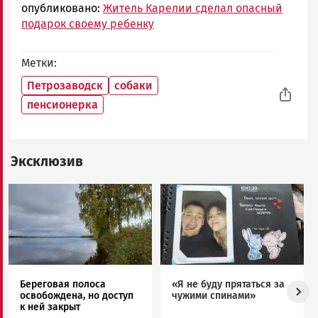
опубликовано:
Житель Карелии сделал опасный
подарок своему ребенку
Метки
Петрозаводск
собаки
пенсионерка
Эксклюзив
Image
Image
Береговая полоса
«Я не буду прятаться за
освобождена, но доступ
чужими спинами»
к ней закрыт